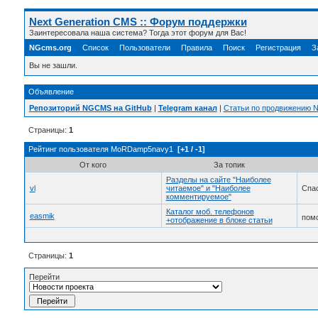
Next Generation CMS :: Форум поддержки
Заинтересовала наша система? Тогда этот форум для Вас!
NGcms.org
Список
Пользователи
Правила
Поиск
Регистрация
З
Вы не зашли.
Объявление
Репозиторий NGCMS на GitHub
|
Telegram канал
|
Статьи по продвижению
Страницы:
1
Рейтинг пользователя MoRDamp5navy1
[+1 / -1]
От кого
За топик
Разделы на сайте "Наиболее
vl
читаемое" и "Наиболее
Спас
комментируемое"
Каталог моб. телефонов
easmik
помо
+отображение в блоке статьи
Страницы:
1
Перейти