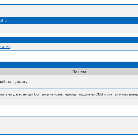
айти
 NGCMS
Причина
ибо за подсказку
гите ему, а то не дай Бог такой человек перейдет на другую CMS и она так много поте