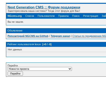
Next Generation CMS :: Форум поддержки
Заинтересовала наша система? Тогда этот форум для Вас!
NGcms.org
Список
Пользователи
Правила
Поиск
Регистрация
Зай
Вы не зашли.
Объявление
Репозиторий NGCMS на GitHub
|
Telegram канал
|
Статьи по продвижению N
Рейтинг пользователя lexuv
[+0 / -0]
Нет данных
Перейти