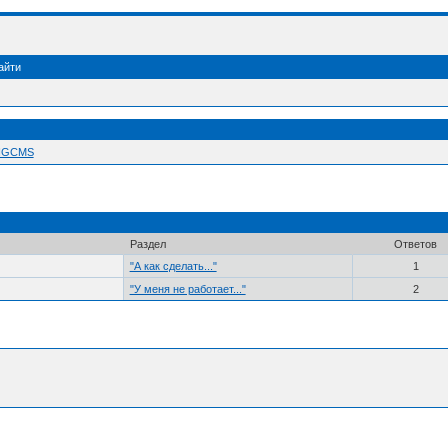
айти
 NGCMS
Раздел
Ответов
"А как сделать..."
1
"У меня не работает..."
2