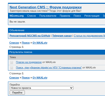
Next Generation CMS :: Форум поддержки
Заинтересовала наша система? Тогда этот форум для Вас!
NGcms.org
Список
Пользователи
Правила
Поиск
Регистрация
З
Вы не зашли.
Объявление
Репозиторий NGCMS на GitHub
|
Telegram канал
|
Статьи по продвижению
Список
»
Поиск
»
От MAXLviv
Страницы
1
Результаты поиска
Тема
Плагин на поддомене
от MAXLviv
Поиск, при убраном /plugin/ из ЧПУ "Страница плагина"
от MAXLviv
Страницы
1
Список
»
Поиск
»
От MAXLviv
Перейти