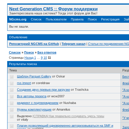
Next Generation CMS :: Форум поддержки
Заинтересовала наша система? Тогда этот форум для Вас!
NGcms.org
Список
Пользователи
Правила
Поиск
Регистрация
Зай
Вы не зашли.
Объявление
Репозиторий NGCMS на GitHub
|
Telegram канал
|
Статьи по продвижению N
Список
»
Поиск
»
Без ответов
Страницы
Назад
1
…
9
10
11
Результаты поиска
Тема
Раз
Шаблон Parquet Gallery
от Oskar
Бес
rss import
от coreldraw
Фле
Создание двух превью при загрузке
от Trashcka
"А к
Все авторы проекта
от wcw2007
"А к
редирект с подтверждением
от Nushaba
"А к
Нужны комплектующие
от Amarelius
Фле
Выделено
[СПРАВКА] Как правильно создавать здесь темы
"У м
от vitaly
Плагин позволяющий одновременно авторизовываться на SMF и
Запр