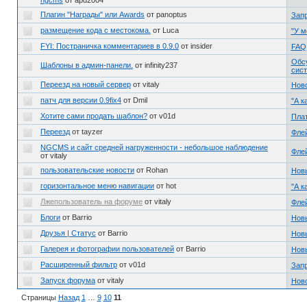
ngcms
от apd2004
Плагин "Награды" или Awards
от panoptus
Запр
размещение кода с местокома.
от Luca
"У м
FYI: Постраничка комментариев в 0.9.0
от insider
FAQ
Обс
Шаблоны в админ-панели.
от infinity237
сис
Переезд на новый сервер
от vitaly
Ново
патч для версии 0.9fix4
от Dmil
"А к
Хотите сами продать шаблон?
от v01d
Пла
Переезд
от tayzer
Фле
NGCMS и сайт средней нагруженности - небольшое наблюдение
Фле
от vitaly
пользовательские новости
от Rohan
Нов
горизонтальное меню навигации
от hot
"А к
Лжепользователь на форуме
от vitaly
Фле
Блоги
от Barrio
Нов
Друзья | Статус
от Barrio
Нов
Галерея и фотографии пользователей
от Barrio
Нов
Расширенный фильтр
от v01d
Запр
Запуск форума
от vitaly
Ново
Страницы
Назад
1
…
9
10
11