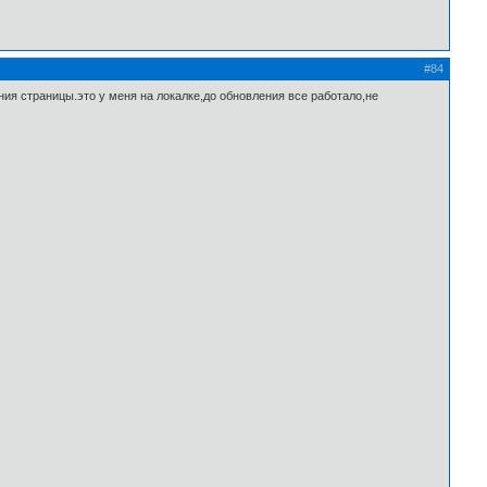
#84
ния страницы.это у меня на локалке,до обновления все работало,не