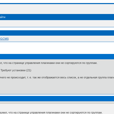
айти
 NGCMS
л, что на странице управления плагинами они не сортируются по группам.
 Требуют установки (21)
чего не происходит, т. е. так же отображается весь список, а не отдельная группа пла
ружил, что на странице управления плагинами они не сортируются по группам.