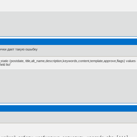
нички дает такую ошыбку
tic (postdate, title,alt_name,description,keywords,content,template,approve,flags) values (unix
ld list'