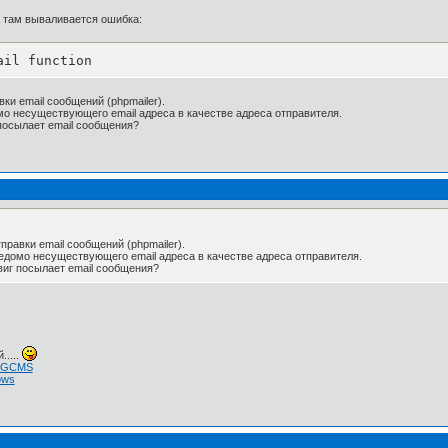
я там вываливается ошибка:
ail function
и email сообщений (phpmailer).
мо несуществующего email адреса в качестве адреса отправителя.
 посылает email сообщения?
равки email сообщений (phpmailer).
ведомо несуществующего email адреса в качестве адреса отправителя.
двиг посылает email сообщения?
.....
 NGCMS
ows