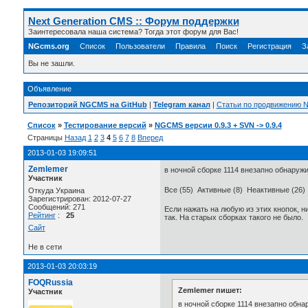
Next Generation CMS :: Форум поддержки
Заинтересовала наша система? Тогда этот форум для Вас!
NGcms.org
Список
Пользователи
Правила
Поиск
Регистрация
З
Вы не зашли.
Объявление
Репозиторий NGCMS на GitHub
|
Telegram канал
|
Статьи по продвижению
Список
»
Тестирование версий
»
NGCMS версии 0.9.3 + SVN -> 0.9.4
Страницы
Назад
1
2
3
4
5
6
7
8
Вперед
2013-01-03 19:09:51
Zemlemer
в ночной сборке 1114 внезапно обнаружи
Участник
Все (55) Активные (8) Неактивные (26)
Откуда Украина
Зарегистрирован: 2012-07-27
Сообщений: 271
Если нажать на любую из этих кнопок, ни
Рейтинг
:
25
так. На старых сборках такого не было.
Сайт
Не в сети
2013-01-03 20:03:19
FOQRussia
Zemlemer пишет:
Участник
в ночной сборке 1114 внезапно обна