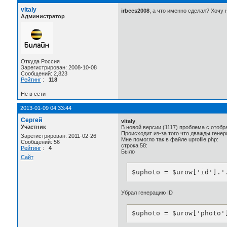
vitaly
irbees2008
, а что именно сделал? Хочу 
Администратор
Откуда Россия
Зарегистрирован: 2008-10-08
Сообщений: 2,823
Рейтинг
:
118
Не в сети
2013-01-09 04:33:44
Сергей
vitaly
,
Участник
В новой версии (1117) проблема с отобр
Происходит из-за того что дважды гене
Зарегистрирован: 2011-02-26
Мне помогло так в файле uprofile.php:
Сообщений: 56
строка 58:
Рейтинг
:
4
Было
Сайт
$uphoto = $urow['id'].'
Убрал генерацию ID
$uphoto = $urow['photo'