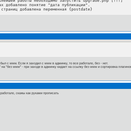
ьнейшей работы необходимо запустить upgrade.php [!!!]

ах добавлено понятие "дата публикации".

 страниц добавлена переменная {postdate}
был с www. Если я заходил с www в админку, то все работало, без - нет.
а "без www" - при заходе в админку кидает на ссылку без www и сортировка плагинов
 сработало, скажы как руками прописать