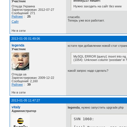
infinity237 пишет:
Участник
Нужно заходить на сайт без www
Откуда Украина
Зарегистрирован: 2012-07-27
Сообщений: 271
Рейтинг
:
25
спасибо.
Теперь уже все работает.
Сайт
Не в сети
2013-01-05 01:49:06
legenda
кстате при добавлении новой стат стра
Участник
MySQL ERROR [query]: insert into ng_sta
(1054): Unknown column 'postdate' in 'fie
какой запрос надо сделать?
Откуда ua
Зарегистрирован: 2009-12-22
Сообщений: 2,160
Рейтинг
:
39
Не в сети
2013-01-05 11:47:27
vitaly
legenda
, нужно запустить upgrade.php
Администратор
SVN 1060:
