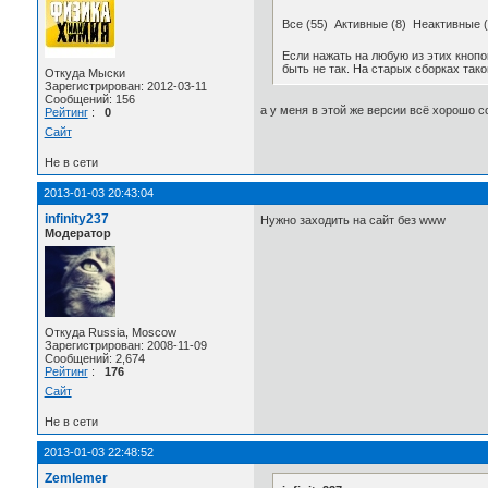
Все (55) Активные (8) Неактивные (
Если нажать на любую из этих кнопок
быть не так. На старых сборках тако
Откуда Мыски
Зарегистрирован: 2012-03-11
Сообщений: 156
а у меня в этой же версии всё хорошо с
Рейтинг
:
0
Сайт
Не в сети
2013-01-03 20:43:04
infinity237
Нужно заходить на сайт без www
Модератор
Откуда Russia, Moscow
Зарегистрирован: 2008-11-09
Сообщений: 2,674
Рейтинг
:
176
Сайт
Не в сети
2013-01-03 22:48:52
Zemlemer