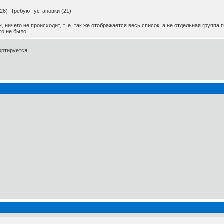
26) Требуют установки (21)
, ничего не происходит, т. е. так же отображается весь список, а не отдельная группа
го не было.
ортируется.