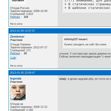
[!!!] Внимание, для дал
+ В статических страниц
+ В шаблоне статических
Откуда Россия
Зарегистрирован: 2008-10-08
Сообщений: 2,823
Рейтинг
:
118
Не в сети
2013-01-05 13:07:37
Zemlemer
infinity237 пишет:
Участник
Нужно заходить на сайт без www
Откуда Украина
Зарегистрирован: 2012-07-27
Сообщений: 271
Рейтинг
:
25
уточню. У хостера при заказе домена он 
Сейчас включил переадресацию "с www" н
Сайт
Не в сети
2013-01-05 13:09:47
legenda
vitaly
, я делал upgrade.php, но чтото не
Участник
Откуда ua
Зарегистрирован: 2009-12-22
Сообщений: 2,160