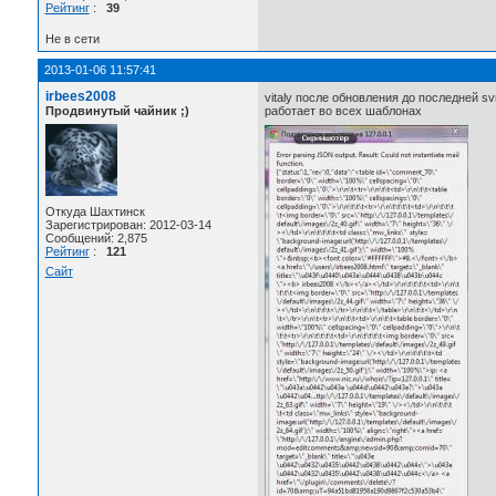
Рейтинг
:
39
Не в сети
2013-01-06 11:57:41
irbees2008
vitaly после обновления до последней s
Продвинутый чайник ;)
работает во всех шаблонах
Откуда Шахтинск
Зарегистрирован: 2012-03-14
Сообщений: 2,875
Рейтинг
:
121
Сайт