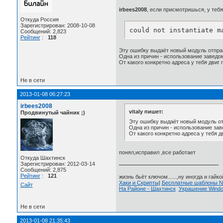
irbees2008
, если присмотришься, у теб
Откуда Россия
Зарегистрирован: 2008-10-08
could not instantiate m
Сообщений: 2,823
Рейтинг
:
118
Эту ошибку выдаёт новый модуль отправк
Одна из причин - использование заведо
От какого конкретно адреса у тебя двиг
Не в сети
2013-01-08 06:27:23
irbees2008
vitaly пишет:
Продвинутый чайник ;)
Эту ошибку выдаёт новый модуль отп
Одна из причин - использование за
От какого конкретно адреса у тебя 
понял,исправил ,все работает
Откуда Шахтинск
Зарегистрирован: 2012-03-14
Сообщений: 2,875
Рейтинг
:
121
жизнь бьёт ключом......,ну иногда и гайкой
Хаки и Скрипты
|
Бесплатные шаблоны
Сайт
На Районе - Шахтинск
Украшение Wind
Не в сети
2013-01-08 21:35:43