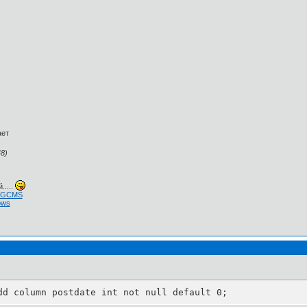
ает
8)
.....
 NGCMS
ows
dd column postdate int not null default 0;