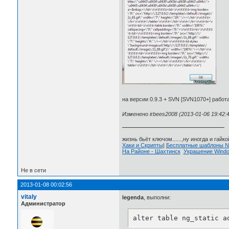
на версии 0.9.3 + SVN [SVN1070+] работ
Изменено irbees2008 (2013-01-06 19:42:4
жизнь бьёт ключом......,ну иногда и гайкой
Хаки и Скрипты
|
Бесплатные шаблоны
На Районе - Шахтинск
Украшение Wind
Не в сети
2013-01-08 00:02:56
vitaly
legenda
, выполни:
Администратор
alter table ng_static a