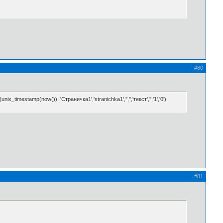
#80
_timestamp(now()), 'Страничка1','stranichka1','','','текст','','1','0')
#81