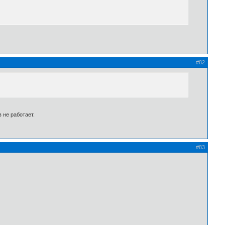
#82
 не работает.
#83