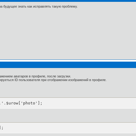
на будущее знать как исправлять такую проблему.
ажением аватаров в профиле, после загрузки.
рируеться ID пользователя при отображении изображений в профиле.
.'.$urow['photo'];
];