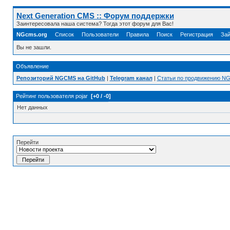
Next Generation CMS :: Форум поддержки
Заинтересовала наша система? Тогда этот форум для Вас!
NGcms.org
Список
Пользователи
Правила
Поиск
Регистрация
Зай
Вы не зашли.
Объявление
Репозиторий NGCMS на GitHub
|
Telegram канал
|
Статьи по продвижению N
Рейтинг пользователя pojar
[+0 / -0]
Нет данных
Перейти