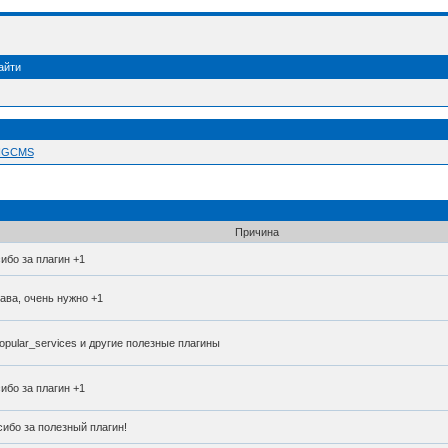
айти
 NGCMS
Причина
ибо за плагин +1
ава, очень нужно +1
opular_services и другие полезные плагины
ибо за плагин +1
ибо за полезный плагин!