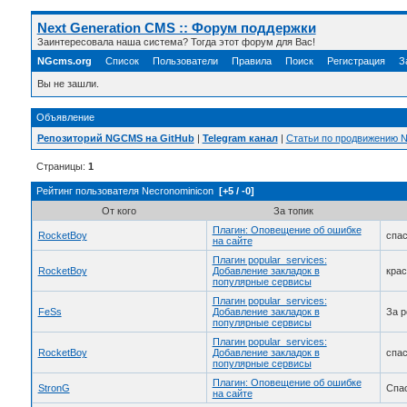
Next Generation CMS :: Форум поддержки
Заинтересовала наша система? Тогда этот форум для Вас!
NGcms.org
Список
Пользователи
Правила
Поиск
Регистрация
З
Вы не зашли.
Объявление
Репозиторий NGCMS на GitHub
|
Telegram канал
|
Статьи по продвижению
Страницы:
1
Рейтинг пользователя Necronominicon
[+5 / -0]
От кого
За топик
Плагин: Оповещение об ошибке
RocketBoy
спас
на сайте
Плагин popular_services:
RocketBoy
Добавление закладок в
крас
популярные сервисы
Плагин popular_services:
FeSs
Добавление закладок в
За p
популярные сервисы
Плагин popular_services:
RocketBoy
Добавление закладок в
спас
популярные сервисы
Плагин: Оповещение об ошибке
StronG
Спас
на сайте