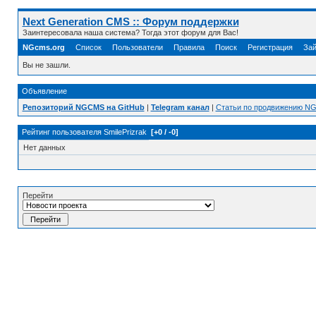
Next Generation CMS :: Форум поддержки
Заинтересовала наша система? Тогда этот форум для Вас!
NGcms.org
Список
Пользователи
Правила
Поиск
Регистрация
Зай
Вы не зашли.
Объявление
Репозиторий NGCMS на GitHub
|
Telegram канал
|
Статьи по продвижению N
Рейтинг пользователя SmilePrizrak
[+0 / -0]
Нет данных
Перейти