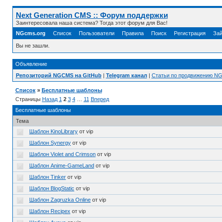
Next Generation CMS :: Форум поддержки
Заинтересовала наша система? Тогда этот форум для Вас!
NGcms.org
Список
Пользователи
Правила
Поиск
Регистрация
Зай
Вы не зашли.
Объявление
Репозиторий NGCMS на GitHub
|
Telegram канал
|
Статьи по продвижению N
Список
»
Бесплатные шаблоны
Страницы
Назад
1
2
3
4
…
11
Вперед
Бесплатные шаблоны
Тема
Шаблон KinoLibrary
от vip
Шаблон Synergy
от vip
Шаблон Violet and Crimson
от vip
Шаблон Anime-GameLand
от vip
Шаблон Tinker
от vip
Шаблон BlogStatic
от vip
Шаблон Zagruzka Online
от vip
Шаблон Recipex
от vip