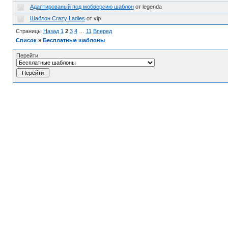
Адаптированый под мобверсию шаблон
от legenda
Шаблон Crazy Ladies
от vip
Страницы
Назад
1
2
3
4
…
11
Вперед
Список
»
Бесплатные шаблоны
Перейти