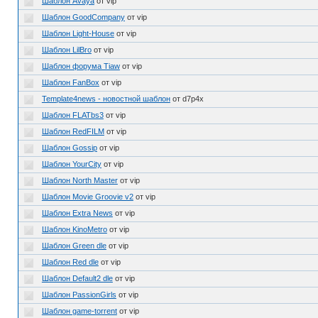
Шаблон Avaya
от vip
Шаблон GoodCompany
от vip
Шаблон Light-House
от vip
Шаблон LilBro
от vip
Шаблон форума Tiaw
от vip
Шаблон FanBox
от vip
Template4news - новостной шаблон
от d7p4x
Шаблон FLATbs3
от vip
Шаблон RedFILM
от vip
Шаблон Gossip
от vip
Шаблон YourCity
от vip
Шаблон North Master
от vip
Шаблон Movie Groovie v2
от vip
Шаблон Extra News
от vip
Шаблон KinoMetro
от vip
Шаблон Green dle
от vip
Шаблон Red dle
от vip
Шаблон Default2 dle
от vip
Шаблон PassionGirls
от vip
Шаблон game-torrent
от vip