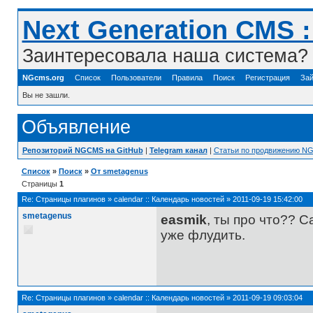
Next Generation CMS 
Заинтересовала наша система? 
NGcms.org
Список
Пользователи
Правила
Поиск
Регистрация
Зай
Вы не зашли.
Объявление
Репозиторий NGCMS на GitHub
|
Telegram канал
|
Статьи по продвижению N
Список
»
Поиск
»
От smetagenus
Страницы
1
Re:
Страницы плагинов
»
calendar :: Календарь новостей
»
2011-09-19 15:42:00
smetagenus
easmik
, ты про что?? 
уже флудить.
Re:
Страницы плагинов
»
calendar :: Календарь новостей
»
2011-09-19 09:03:04