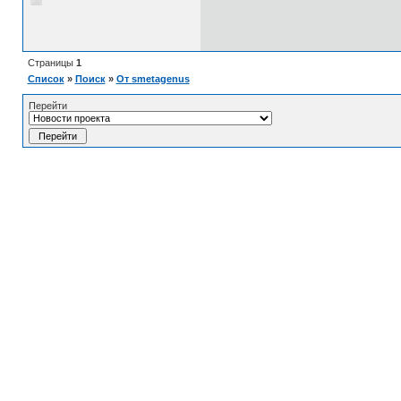
Страницы
1
Список
»
Поиск
»
От smetagenus
Перейти