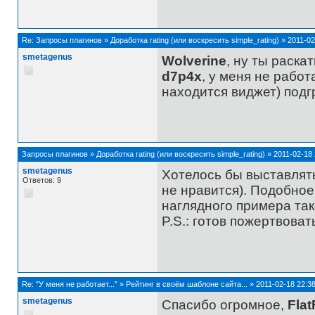
Re:
Запросы плагинов
»
Доработка rating (или воскресить simple_rating)
»
2011-02
smetagenus
Wolverine
, ну ты раска
d7p4x
, у меня не работа
находится виджет) под
Запросы плагинов
»
Доработка rating (или воскресить simple_rating)
»
2011-02-18 
smetagenus
Хотелось бы выставлять 
Ответов: 9
не нравится). Подобное 
наглядного примера та
P.S.: готов пожертвовать
Re:
"У меня не работает..."
»
Рейтинг в своём шаблоне сайта...
»
2011-02-18 22:38
smetagenus
Спасибо огромное,
Flat