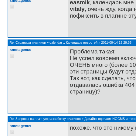
smetagenus
easmik
, календарь мне
vitaly
, очень жду, когда
пофиксить в плагине эт
Re:
Страницы плагинов
»
calendar :: Календарь новостей
»
2011-09-14 13:29:35
smetagenus
Проблема такая:
Не успел вовремя включ
ОЧЕНЬ много (более 100
эти страницы будут отд
Так вот, как сделать, 
отдавалась ошибка 404
страницу)?
Re:
Запросы на платную разработку плагинов
»
Давайте сделаем NGCMS интерес
smetagenus
похоже, что это ником