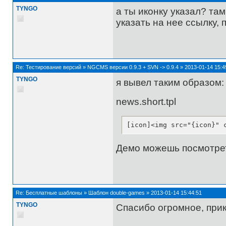
TYNGO
а ты иконку указал? там
указать на нее ссылку,
Re:
Тестирование версий
»
NGCMS версии 0.9.3 + SVN -> 0.9.4
»
2013-01-14 15:4
TYNGO
я вывел таким образом:
news.short.tpl
[icon]<img src="{icon}" 
Демо можешь посмотреть
Re:
Бесплатные шаблоны
»
Шаблон double-games
»
2013-01-14 15:44:51
TYNGO
Спасибо огромное, при