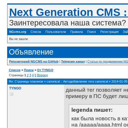
Next Generation CMS 
Заинтересовала наша система? 
NGcms.org
Список
Пользователи
Правила
Поиск
Регистрация
Зай
Вы не зашли.
Объявление
Репозиторий NGCMS на GitHub
|
Telegram канал
|
Статьи по продвижению N
Список
»
Поиск
»
От TYNGO
Страницы
1
2
3
4
5
Вперед
Re:
Страницы плагинов
»
canonical :: Автодобавление тега canonical
»
2014-01-05 
TYNGO
данный тег позволяет н
примеру в ПС будет лиш
legenda пишет:
как была новость в ка
на /aaaaa/aaaa.html 