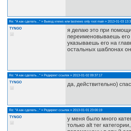
Re:
"А как сделать..."
»
Вывод xnews или lastnews only root main
»
2013-01-03 13:3
TYNGO
я делаю это при помощи 
переименовываешь его в
указываешь его на главн
остальных шаблонах он 
Re:
"А как сделать..."
»
Редирект ссылок
»
2013-01-02 09:37:17
TYNGO
да, действительно) спа
Re:
"А как сделать..."
»
Редирект ссылок
»
2013-01-01 23:00:19
TYNGO
у меня было много катег
только alt тег категории