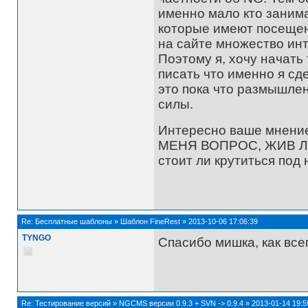
именно мало кто занима
которые имеют посещени
на сайте множество ин
Поэтому я, хочу начать
писать что именно я сд
это пока что размышлен
силы.
Интересно ваше мнени
МЕНЯ ВОПРОС, ЖИВ ЛИ 
стоит ли крутиться под 
Re:
Бесплатные шаблоны
»
Шаблон FineRest
»
2013-10-06 17:06:39
TYNGO
Спасибо мишка, как все
Re:
Тестирование версий
»
NGCMS версии 0.9.3 + SVN -> 0.9.4
»
2013-01-14 19:5