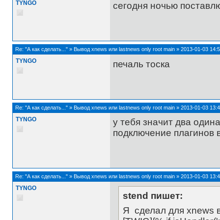
TYNGO
сегодня ночью поставл
Re:
"А как сделать..."
»
Вывод xnews или lastnews only root main
»
2013-01-03 14:5
TYNGO
печаль тоска
Re:
"А как сделать..."
»
Вывод xnews или lastnews only root main
»
2013-01-03 13:4
TYNGO
у тебя значит два одина
подключение плагинов в m
Re:
"А как сделать..."
»
Вывод xnews или lastnews only root main
»
2013-01-03 13:4
TYNGO
stend пишет:
Я сделал для xnews во