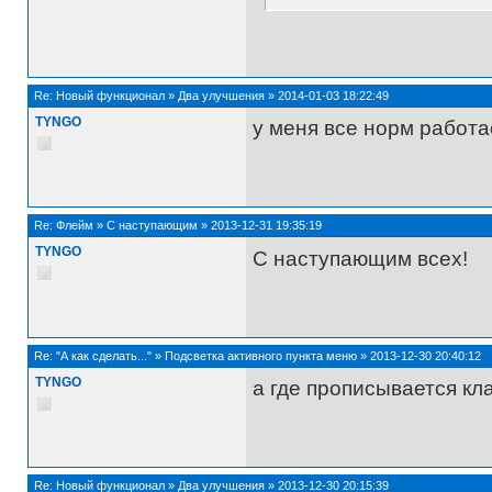
Re:
Новый функционал
»
Два улучшения
»
2014-01-03 18:22:49
TYNGO
у меня все норм работа
Re:
Флейм
»
С наступающим
»
2013-12-31 19:35:19
TYNGO
С наступающим всех!
Re:
"А как сделать..."
»
Подсветка активного пункта меню
»
2013-12-30 20:40:12
TYNGO
а где прописывается кл
Re:
Новый функционал
»
Два улучшения
»
2013-12-30 20:15:39