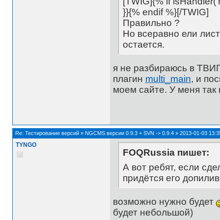
[TWIG]{% if isHandler('n
}}{% endif %}[/TWIG]
Правильно ?
Но всеравно ели лист
остается.
я не разбираюсь в ТВИГ
плагин
multi_main
, и по
моем сайте. У меня так
Re:
Тестирование версий
»
NGCMS версии 0.9.3 + SVN -> 0.9.4
»
2013-01-03 13:3
TYNGO
FOQRussia пишет:
А вот ребят, если сде
придётся его допилив
возможно нужно будет
будет небольшой)