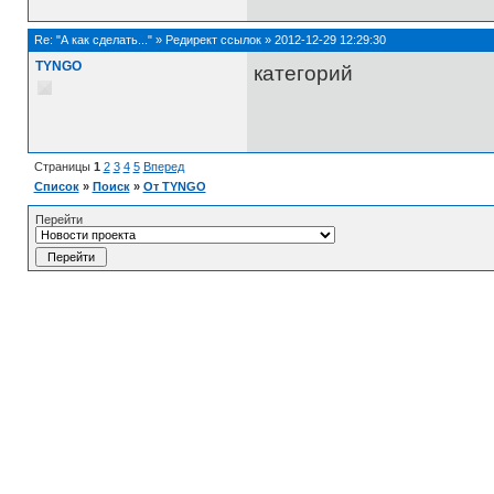
Re:
"А как сделать..."
»
Редирект ссылок
»
2012-12-29 12:29:30
TYNGO
категорий
Страницы
1
2
3
4
5
Вперед
Список
»
Поиск
»
От TYNGO
Перейти