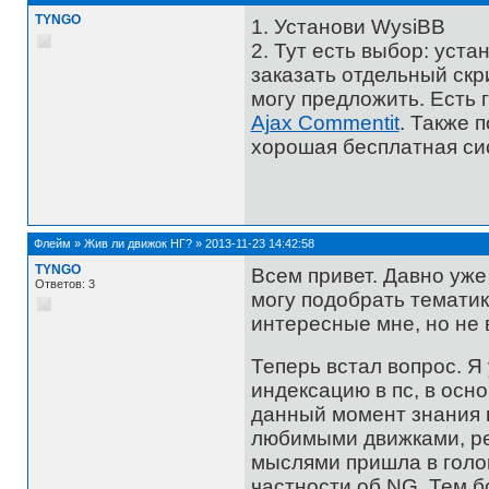
TYNGO
1. Установи WysiBB
2. Тут есть выбор: уста
заказать отдельный скр
могу предложить. Есть 
Ajax Commentit
. Также 
хорошая бесплатная си
Флейм
»
Жив ли движок НГ?
»
2013-11-23 14:42:58
TYNGO
Всем привет. Давно уже 
Ответов: 3
могу подобрать тематик
интересные мне, но не 
Теперь встал вопрос. 
индексацию в пс, в осно
данный момент знания н
любимыми движками, реш
мыслями пришла в голов
частности об NG. Тем 