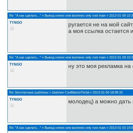
Re:
"А как сделать..."
»
Вывод xnews или lastnews only root main
»
2013-01-09 10:3
TYNGO
ругается не на мой сай
а моя ссылка остается 
Re:
"А как сделать..."
»
Вывод xnews или lastnews only root main
»
2013-01-09 10:3
TYNGO
ну это моя рекламка на 
Re:
Бесплатные шаблоны
»
Шаблон CoolWarezPortal
»
2013-01-04 18:08:33
TYNGO
молодец) а можно дать 
Re:
"А как сделать..."
»
Вывод xnews или lastnews only root main
»
2013-01-03 19:0