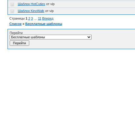
Шаблон HotCuties
от vip
Шаблон KinoWalk
от vip
Страницы
1
2
3
…
11
Вперед
Список
»
Бесплатные шаблоны
Перейти