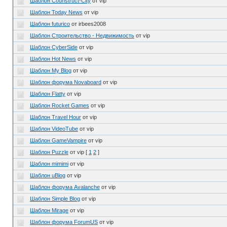
Шаблон Counstruct-City
от vip
Шаблон Today News
от vip
Шаблон futurico
от irbees2008
Шаблон Строительство - Недвижимость
от vip
Шаблон CyberSide
от vip
Шаблон Hot News
от vip
Шаблон My Blog
от vip
Шаблон форума Novaboard
от vip
Шаблон Flatty
от vip
Шаблон Rocket Games
от vip
Шаблон Travel Hour
от vip
Шаблон VideoTube
от vip
Шаблон GameVampire
от vip
Шаблон Puzzle
от vip
[
1
2
]
Шаблон mimimi
от vip
Шаблон uBlog
от vip
Шаблон форума Avalanche
от vip
Шаблон Simple Blog
от vip
Шаблон Mirage
от vip
Шаблон форума ForumUS
от vip