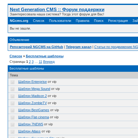
Next Generation CMS :: Форум поддержки
Заинтересовала наша система? Тогда этот форум для Вас!
NGcms.org
Список
Пользователи
Правила
Поиск
Регистрация
Зай
Вы не зашли.
Объявление
Репозиторий NGCMS на GitHub
|
Telegram канал
|
Статьи по продвижению N
Список
»
Бесплатные шаблоны
Страницы
1
2
3
…
11
Вперед
Бесплатные шаблоны
Тема
Шаблон Enterprise
от vip
Шаблон Mega Sound
от vip
Шаблон Madison 2
от vip
Шаблон ZombieTV
от vip
Шаблон BestGames
от vip
Шаблон Flat-cinema
от vip
Шаблон 7NEWS
от vip
Шаблон Atlass
от vip