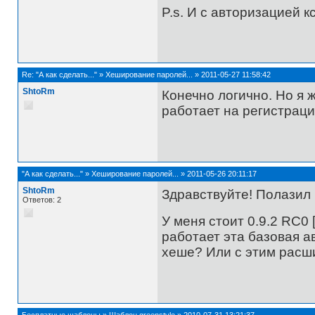
P.s. И c авторизацией 
Re:
"А как сделать..."
»
Хеширование паролей...
»
2011-05-27 11:58:42
ShtoRm
Конечно логично. Но я ж
работает на регистрац
"А как сделать..."
»
Хеширование паролей...
»
2011-05-26 20:11:17
ShtoRm
Здравствуйте! Полазил
Ответов: 2
У меня стоит 0.9.2 RC0 
работает эта базовая а
хеше? Или с этим расши
Бесплатные шаблоны
»
Шаблон greenstyle
»
2010-07-31 13:21:37