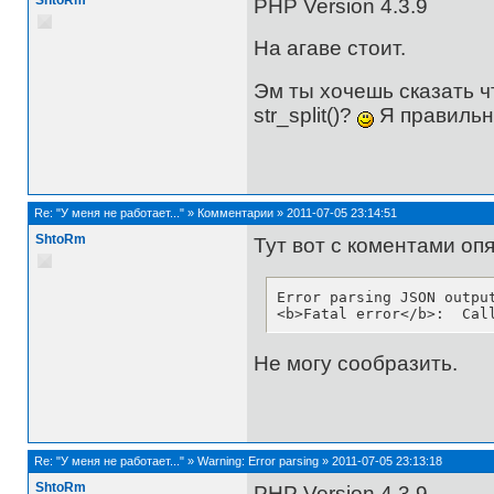
PHP Version 4.3.9
На агаве стоит.
Эм ты хочешь сказать ч
str_split()?
Я правильн
Re:
"У меня не работает..."
»
Комментарии
»
2011-07-05 23:14:51
ShtoRm
Тут вот с коментами оп
Error parsing JSON output
<b>Fatal error</b>:  Cal
Не могу сообразить.
Re:
"У меня не работает..."
»
Warning: Error parsing
»
2011-07-05 23:13:18
ShtoRm
PHP Version 4.3.9