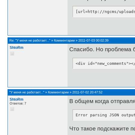
[url=http://ngcms/upload
Re:
"У меня не работает..."
»
Комментарии
»
2011-07-03 00:02:39
ShtoRm
Cпасибо. Но проблема 
<div id="new_comments"><
"У меня не работает..."
»
Комментарии
»
2011-07-02 20:47:52
ShtoRm
В общем когда отправл
Ответов: 7
Error parsing JSON outpu
Что такое подскажите 