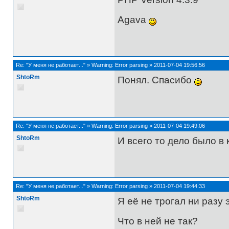
Agava
Re:
"У меня не работает..."
»
Warning: Error parsing
»
2011-07-04 19:56:56
ShtoRm
Понял. Спасибо
Re:
"У меня не работает..."
»
Warning: Error parsing
»
2011-07-04 19:49:06
ShtoRm
И всего то дело было в
Re:
"У меня не работает..."
»
Warning: Error parsing
»
2011-07-04 19:44:33
ShtoRm
Я её не трогал ни разу 
Что в ней не так?