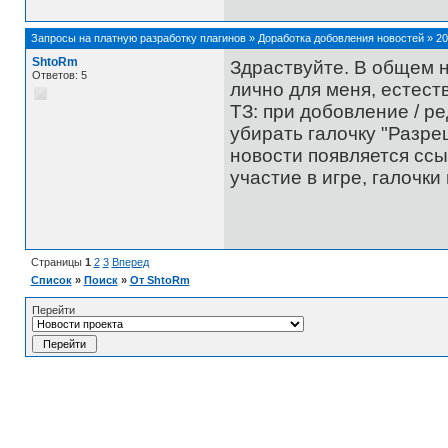
Запросы на платную разработку плагинов
»
Доработка добовления новостей
»
20
ShtoRm
Здраствуйте. В общем н
Ответов: 5
лично для меня, естест
ТЗ: при добовление / р
убирать галочку "Разреш
новости появляется ссы
участие в игре, галочки
Страницы
1
2
3
Вперед
Список
»
Поиск
»
От ShtoRm
Перейти