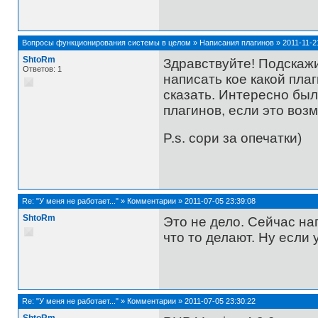
Вопросы функционирования системы в целом
»
Написания плагинов
»
2011-11-2
ShtoRm
Здравствуйте! Подскаж
Ответов: 1
написать кое какой пла
сказать. Интересно бы
плагинов, если это воз
P.s. сори за опечатки)
Re:
"У меня не работает..."
»
Комментарии
»
2011-07-05 23:39:08
ShtoRm
Это не дело. Сейчас на
что то делают. Ну если 
Re:
"У меня не работает..."
»
Комментарии
»
2011-07-05 23:30:22
ShtoRm