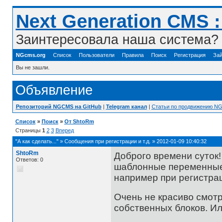
Next Generation CMS 
Заинтересовала наша система? 
NGcms.org
Список
Пользователи
Правила
Поиск
Регистрация
Зай
Вы не зашли.
Объявление
Репозиторий NGCMS на GitHub
|
Telegram канал
|
Статьи по продвижению N
Список
»
Поиск
»
От ShtoRm
Страницы
1
2
3
Вперед
"А как сделать..."
»
Сообщения при регистрации и т.д.
»
2012-01-09 10:40:32
ShtoRm
Доброго времени суток!
Ответов: 0
шаблонные переменные
например при регистрац
Очень не красиво смотр
собственных блоков. Ил