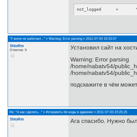
"У меня не работает..."
»
Warning: Error parsing
»
2011-07-04 19:33:07
ShtoRm
Установил сайт на хост
Ответов: 9
Warning: Error parsing
/home/nabatv54/public_htm
/home/nabatv54/public_ht
подскажите в чём може
Re:
"А как сделать..."
»
Исправить bb-коды в админке
»
2011-07-03 23:25:25
ShtoRm
Ага спасибо. Нужно был