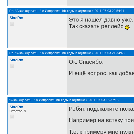
Re:
"А как сделать..."
»
Исправить bb-коды в админке
»
2011-07-03 22:54:11
ShtoRm
Это я нашёл давно уже,
Так сказать реплейс
Re:
"А как сделать..."
»
Исправить bb-коды в админке
»
2011-07-03 21:34:43
ShtoRm
Ок. Спасибо.
И ещё вопрос, как доба
"А как сделать..."
»
Исправить bb-коды в админке
»
2011-07-03 18:37:15
ShtoRm
Ребят, подскажите пожа
Ответов: 9
Например на вствку при
Т.е. к примеру мне нужн