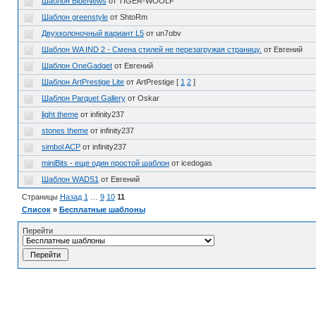
Шаблон BlueNews
от TIGER-WOOLF
Шаблон greenstyle
от ShtoRm
Двухколоночный вариант L5
от un7obv
Шаблон WA IND 2 - Смена стилей не перезагружая страницу.
от Евгений
Шаблон OneGadget
от Евгений
Шаблон ArtPrestige Lite
от ArtPrestige
[
1
2
]
Шаблон Parquet Gallery
от Oskar
light theme
от infinity237
stones theme
от infinity237
simbol ACP
от infinity237
miniBits - еще один простой шаблон
от icedogas
Шаблон WADS1
от Евгений
Страницы
Назад
1
…
9
10
11
Список
»
Бесплатные шаблоны
Перейти