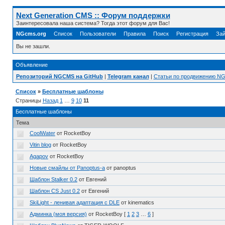
Next Generation CMS :: Форум поддержки
Заинтересовала наша система? Тогда этот форум для Вас!
NGcms.org
Список
Пользователи
Правила
Поиск
Регистрация
Зай
Вы не зашли.
Объявление
Репозиторий NGCMS на GitHub
|
Telegram канал
|
Статьи по продвижению N
Список
»
Бесплатные шаблоны
Страницы
Назад
1
…
9
10
11
Бесплатные шаблоны
Тема
CoolWater
от RocketBoy
Vitin blog
от RocketBoy
Agapov
от RocketBoy
Новые смайлы от Panoptus-а
от panoptus
Шаблон Stalker 0.2
от Евгений
Шаблон CS Just 0.2
от Евгений
SkiLight - ленивая адаптация с DLE
от kinematics
Админка (моя версия)
от RocketBoy
[
1
2
3
…
6
]