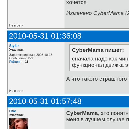
хочется
Изменено CyberMama (2
Не в сети
2010-05-31 01:36:08
Styler
CyberMama пишет:
Участник
Зарегистрирован: 2008-10-13
сначала надо как мин
Сообщений: 279
Рейтинг
:
11
функционал движка эт
А что такого страшного 
Не в сети
2010-05-31 01:57:48
Live
CyberMama
, это понят
Участник
меня в лучшем случае 