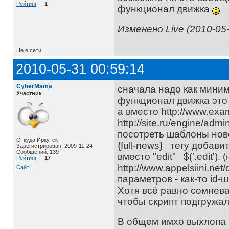
Рейтинг
:
1
функционал движка
Изменено Live (2010-05-
Не в сети
2010-05-31 00:59:14
CyberMama
сначала надо как миним
Участник
функционал движка это 
а вместо http://www.exa
http://site.ru/engine/a
посотреть шаблоны нов
Откуда Иркутск
{full-news} тегу добави
Зарегистрирован: 2009-11-24
Сообщений: 139
вместо "edit" $('.edit')
Рейтинг
:
17
http://www.appelsiini.net
Сайт
параметров - как-то id-
Хотя всё равно сомнева
чтобы скрипт подгружал
В общем имхо выхлопа б