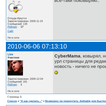
всё-таки поковыряю..
Откуда Иркутск
Зарегистрирован: 2009-11-24
Сообщений: 139
Рейтинг
:
17
Сайт
Не в сети
2010-06-06 07:13:10
Live
CyberMama
, ковырял, 
Участник
урл страницы для редак
новость - ничего не про
Зарегистрирован: 2009-12-04
Сообщений: 181
Рейтинг
:
1
Не в сети
Страницы
1
Список
»
"А как сделать..."
»
Возможно ли прикрутить Jeditable для быстр