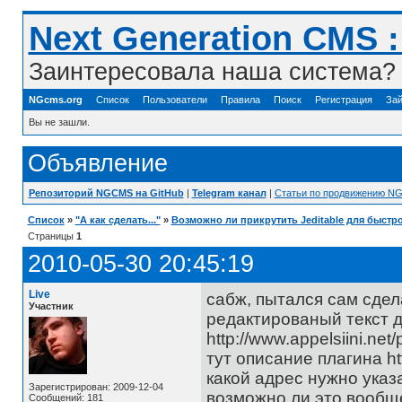
Next Generation CMS 
Заинтересовала наша система? 
NGcms.org
Список
Пользователи
Правила
Поиск
Регистрация
Зай
Вы не зашли.
Объявление
Репозиторий NGCMS на GitHub
|
Telegram канал
|
Статьи по продвижению N
Список
»
"А как сделать..."
»
Возможно ли прикрутить Jeditable для быстр
Страницы
1
2010-05-30 20:45:19
Live
сабж, пытался сам сдела
Участник
редактированый текст д
http://www.appelsiini.net/p
тут описание плагина ht
какой адрес нужно указ
Зарегистрирован: 2009-12-04
возможно ли это вообще
Сообщений: 181