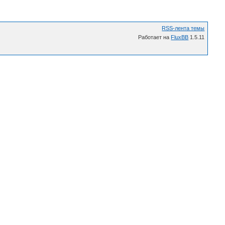
RSS-лента темы
Работает на
FluxBB
1.5.11