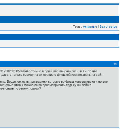
Темы:
Активные
|
Без ответов
#1
7302db11f502b44 Что мне в принципе понравилось, в т.ч. то что
т давать только ссылку на их сервис с флешкой или вставить на сайт
аниц. Вроде как есть программки которые во флеш конвертируют - но все
ь swf-файл чтобы можно было просматривать пдф-ку он-лайн в
оветовать по этому поводу?