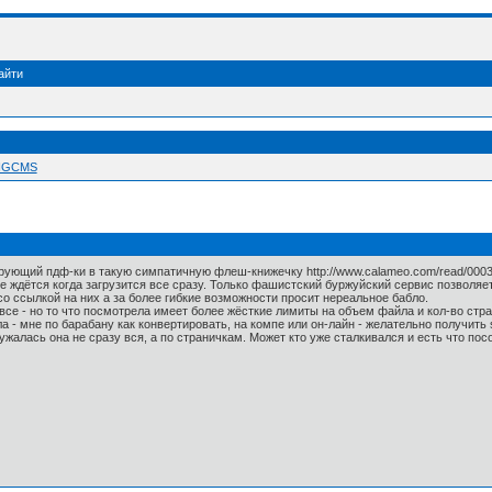
айти
 NGCMS
рующий пдф-ки в такую симпатичную флеш-книжечку http://www.calameo.com/read/000331
не ждётся когда загрузится все сразу. Только фашистский буржуйский сервис позволяе
о ссылкой на них а за более гибкие возможности просит нереальное бабло.
 все - но то что посмотрела имеет более жёсткие лимиты на объем файла и кол-во стр
а - мне по барабану как конвертировать, на компе или он-лайн - желательно получит
алась она не сразу вся, а по страничкам. Может кто уже сталкивался и есть что пос