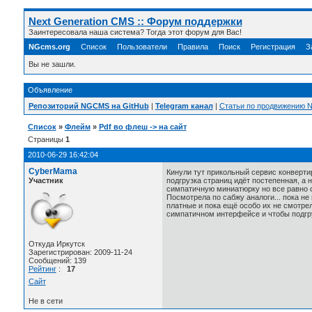
Next Generation CMS :: Форум поддержки
Заинтересовала наша система? Тогда этот форум для Вас!
NGcms.org
Список
Пользователи
Правила
Поиск
Регистрация
З
Вы не зашли.
Объявление
Репозиторий NGCMS на GitHub
|
Telegram канал
|
Статьи по продвижению
Список
»
Флейм
»
Pdf во флеш -> на сайт
Страницы
1
2010-06-29 16:42:04
CyberMama
Кинули тут прикольный сервис конверти
Участник
подгрузка страниц идёт постепенная, а 
симпатичную миниатюрку но все равно с
Посмотрела по сабжу аналоги... пока не
платные и пока ещё особо их не смотрел
симпатичном интерфейсе и чтобы подгруж
Откуда Иркутск
Зарегистрирован: 2009-11-24
Сообщений: 139
Рейтинг
:
17
Сайт
Не в сети