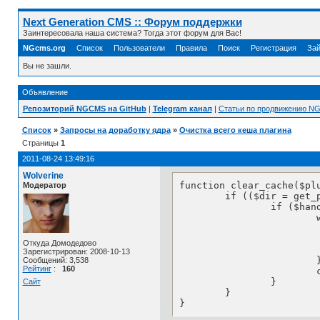
Next Generation CMS :: Форум поддержки
Заинтересовала наша система? Тогда этот форум для Вас!
NGcms.org
Список
Пользователи
Правила
Поиск
Регистрация
Зай
Вы не зашли.
Объявление
Репозиторий NGCMS на GitHub
|
Telegram канал
|
Статьи по продвижению N
Список
»
Запросы на доработку ядра
»
Очистка всего кеша плагина
Страницы
1
2011-08-24 13:49:16
Wolverine
function clear_cache($plu
Модератор
	if (($dir = get_plugcache_dir($plugin))) {

		if ($handle = opendir($dir)) {

			while (false !== ($filename = readdir($handle))) { 

				if ($filename == "." || $filenam
					cont
Откуда Домодедово
				unlink ($dir.$file
Зарегистрирован: 2008-10-13
			}

Сообщений: 3,538
Рейтинг
:
160
			closedir($handle); 

		}

Сайт
	}

}