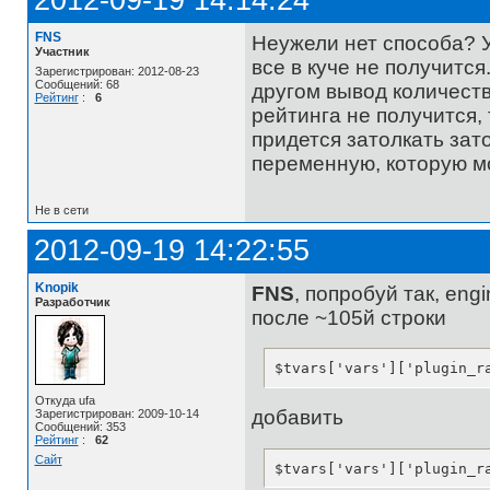
2012-09-19 14:14:24
FNS
Неужели нет способа? У
Участник
все в куче не получится
Зарегистрирован: 2012-08-23
Сообщений: 68
другом вывод количеств
Рейтинг
:
6
рейтинга не получится, 
придется затолкать зат
переменную, которую м
Не в сети
2012-09-19 14:22:55
Knopik
FNS
, попробуй так, engin
Разработчик
после ~105й строки
$tvars['vars']['plugin_r
Откуда ufa
добавить
Зарегистрирован: 2009-10-14
Сообщений: 353
Рейтинг
:
62
Сайт
$tvars['vars']['plugin_r