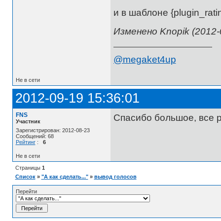
и в шаблоне {plugin_rat
Изменено Knopik (2012-
@megaket4up
Не в сети
2012-09-19 15:36:01
FNS
Спасибо большое, все 
Участник
Зарегистрирован: 2012-08-23
Сообщений: 68
Рейтинг
:
6
Не в сети
Страницы
1
Список
»
"А как сделать..."
»
вывод голосов
Перейти