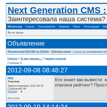
Next Generation CMS 
Заинтересовала наша система? 
NGcms.org
Список
Пользователи
Правила
Поиск
Регистрация
Зай
Вы не зашли.
Объявление
Репозиторий NGCMS на GitHub
|
Telegram канал
|
Статьи по продвижению N
Список
»
"А как сделать..."
»
вывод голосов
Страницы
1
2012-09-08 08:48:27
FNS
Кто знает как вывести 
Участник
плагина рейтинг? Проста
Зарегистрирован: 2012-08-23
Сообщений: 68
Рейтинг
:
6
Не в сети