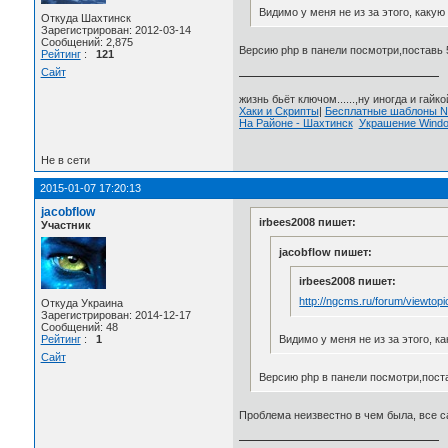
Видимо у меня не из за этого, какую
Откуда Шахтинск
Зарегистрирован: 2012-03-14
Сообщений: 2,875
Версию php в панели посмотри,поставь 
Рейтинг
:
121
Сайт
жизнь бьёт ключом......,ну иногда и гайкой
Хаки и Скрипты
|
Бесплатные шаблоны
На Районе - Шахтинск
Украшение Wind
Не в сети
2015-01-07 17:20:13
jacobflow
irbees2008 пишет:
Участник
jacobflow пишет:
irbees2008 пишет:
http://ngcms.ru/forum/viewtop
Откуда Украина
Зарегистрирован: 2014-12-17
Сообщений: 48
Рейтинг
:
1
Видимо у меня не из за этого, к
Сайт
Версию php в панели посмотри,поста
Проблема неизвестно в чем была, все с