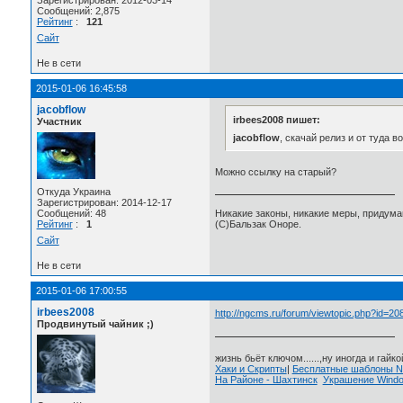
Зарегистрирован: 2012-03-14
Сообщений: 2,875
Рейтинг
:
121
Сайт
Не в сети
2015-01-06 16:45:58
jacobflow
irbees2008 пишет:
Участник
jacobflow
, скачай релиз и от туда 
Можно ссылку на старый?
Откуда Украина
Зарегистрирован: 2014-12-17
Сообщений: 48
Никакие законы, никакие меры, придума
Рейтинг
:
1
(C)Бальзак Оноре.
Сайт
Не в сети
2015-01-06 17:00:55
irbees2008
http://ngcms.ru/forum/viewtopic.php?id=20
Продвинутый чайник ;)
жизнь бьёт ключом......,ну иногда и гайкой
Хаки и Скрипты
|
Бесплатные шаблоны
На Районе - Шахтинск
Украшение Wind