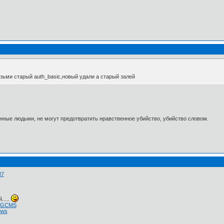
возьми старый auth_basic,новый удали а старый залей
нные людьми, не могут предотвратить нравственное убийство, убийство словом.
87
.....
 NGCMS
ows