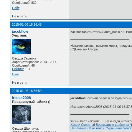
Сообщений: 832
Сайт
Не в сети
2015-01-06 16:16:48
jacobflow
Как поставить старый auth_basic??? Есл
Участник
Никакие законы, никакие меры, придума
(C)Бальзак Оноре.
Откуда Украина
Зарегистрирован: 2014-12-17
Сообщений: 48
Рейтинг
:
1
Сайт
Не в сети
2015-01-06 16:36:59
irbees2008
jacobflow
, скачай релиз и от туда возь
Продвинутый чайник ;)
Изменено irbees2008 (2015-01-06 16:37:3
жизнь бьёт ключом......,ну иногда и гайкой
Хаки и Скрипты
|
Бесплатные шаблоны
На Районе - Шахтинск
Украшение Wind
Откуда Шахтинск