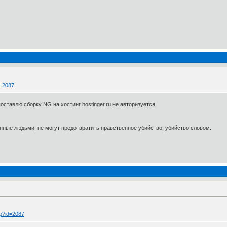
d=2087
поставлю сборку NG на хостинг hostinger.ru не авторизуется.
нные людьми, не могут предотвратить нравственное убийство, убийство словом.
hp?id=2087