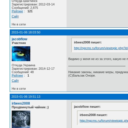
Откуда Шахтинск
Зарегистрирован: 2012-03-14
Сообщений: 2,875
Рейтинг
:
121
Сайт
Не в сети
2015-01-06 18:03:50
jacobflow
irbees2008 пишет:
Участник
http://ngcms.ru/forum/viewtopic.php?i
Видимо у меня не из за этого, какую не 
Откуда Украина
Зарегистрирован: 2014-12-17
Сообщений: 48
Никакие законы, никакие меры, придума
Рейтинг
:
1
(C)Бальзак Оноре.
Сайт
Не в сети
2015-01-06 19:51:13
irbees2008
jacobflow пишет:
Продвинутый чайник ;)
irbees2008 пишет:
http://ngcms.ru/forum/viewtopic.p