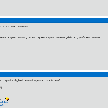
и не заходит в админку
нные людьми, не могут предотвратить нравственное убийство, убийство словом.
ми старый auth_basic,новый удали а старый залей
9)
.....
 NGCMS
ows