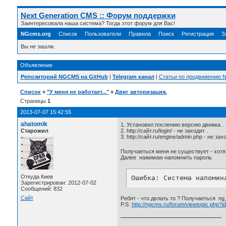
Next Generation CMS :: Форум поддержки
Заинтересовала наша система? Тогда этот форум для Вас!
NGcms.org
Список
Пользователи
Правила
Поиск
Регистрация
З
Вы не зашли.
Объявление
Репозиторий NGCMS на GitHub
|
Telegram канал
|
Статьи по продвижению
Список
»
"У меня не работает..."
»
Двиг авторизация.
Страницы
1
2013-07-07 15:42:55
ahatomik
1. Установил послению версию движка .
Старожил
2. http://сайт.ru/login/ - не заходит .
3. http://сайт.ru/engine/admin.php - не захо
Получаеться меня не существует - хотя
Далее нажимаю напомнить пароль
Откуда Киев
Ошибка: Система напомин
Зарегистрирован: 2012-07-02
Сообщений: 832
Сайт
Ребят - что делать то ? Получаеться ng_
P.S.
http://ngcms.ru/forum/viewtopic.php?i