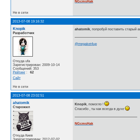
NGcmsHak
Не в сети
2013-07-08 19:16:32
Knopik
ahatomik
, попробуй поставить старый a
Разработчик
@megaket4up
Откуда ufa
Зарегистрирован: 2009-10-14
Сообщений: 353
Рейтинг
:
62
Сайт
Не в сети
2013-07-08 23:02:51
ahatomik
Knopik
, помогло !
Старожил
Спасибо , ты как всегда в духе
NGcmsHak
Откуда Киев
Зарегистрирован: 2012-07-02