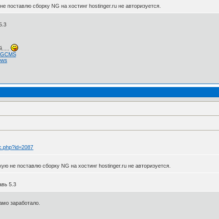
 не поставлю сборку NG на хостинг hostinger.ru не авторизуется.
5.3
.....
 NGCMS
ows
ic.php?id=2087
акую не поставлю сборку NG на хостинг hostinger.ru не авторизуется.
вь 5.3
амо заработало.