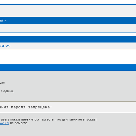
айти
 NGCMS
дит .
 я админ.
ания пароля запрещена!
users показывает - что я там есть .. но двиг меня не впускает.
d=2669
не помогло .