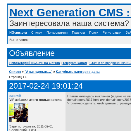
Next Generation CMS 
Заинтересовала наша система? 
NGcms.org
Список
Пользователи
Правила
Поиск
Регистрация
Зай
Вы не зашли.
Объявление
Репозиторий NGCMS на GitHub
|
Telegram канал
|
Статьи по продвижению N
Список
»
"А как сделать..."
»
Как убрать категории даты.
Страницы
1
2017-02-24 19:01:24
easmik
Плагин календарь выключен (и даже не ув
VIP забанил этого пользователя.
domain.com/2017.html или domain.com/2017
Что нужно сделать, чтоб данные страницы
Зарегистрирован: 2011-02-01
Сообщений: 1,031