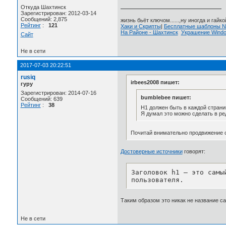
Откуда Шахтинск
Зарегистрирован: 2012-03-14
Сообщений: 2,875
жизнь бьёт ключом......,ну иногда и гайкой
Рейтинг
:
121
Хаки и Скрипты
|
Бесплатные шаблоны
На Районе - Шахтинск
Украшение Wind
Сайт
Не в сети
2017-07-03 20:22:51
rusiq
irbees2008 пишет:
гуру
Зарегистрирован: 2014-07-16
bumblebee пишет:
Сообщений: 639
Рейтинг
:
38
H1 должен быть в каждой страни
Я думал это можно сделать в ре
Почитай внимательно продвижение са
Достоверные источники
говорят:
Заголовок h1 — это самы
пользователя.
Таким образом это никак не название са
Не в сети