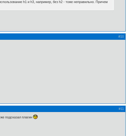
 использование h1 и h3, например, без h2 - тоже неправильно. Причем
#10
#11
уже подсказал плагин