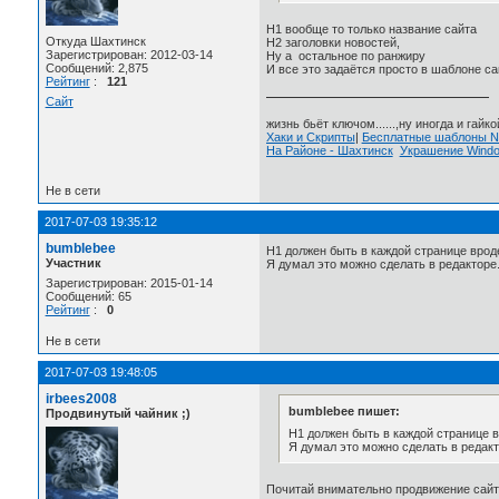
H1 вообще то только название сайта
Откуда Шахтинск
H2 заголовки новостей,
Зарегистрирован: 2012-03-14
Ну а остальное по ранжиру
Сообщений: 2,875
И все это задаётся просто в шаблоне са
Рейтинг
:
121
Сайт
жизнь бьёт ключом......,ну иногда и гайкой
Хаки и Скрипты
|
Бесплатные шаблоны
На Районе - Шахтинск
Украшение Wind
Не в сети
2017-07-03 19:35:12
bumblebee
H1 должен быть в каждой странице врод
Участник
Я думал это можно сделать в редакторе
Зарегистрирован: 2015-01-14
Сообщений: 65
Рейтинг
:
0
Не в сети
2017-07-03 19:48:05
irbees2008
bumblebee пишет:
Продвинутый чайник ;)
H1 должен быть в каждой странице в
Я думал это можно сделать в редакт
Почитай внимательно продвижение сайта 