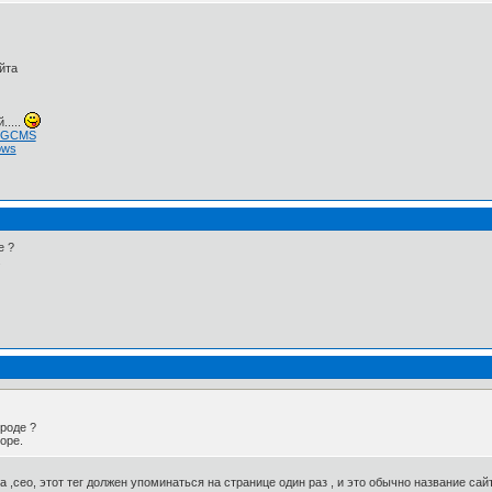
йта
.....
 NGCMS
ows
е ?
.
роде ?
оре.
,сео, этот тег должен упоминаться на странице один раз , и это обычно название сай