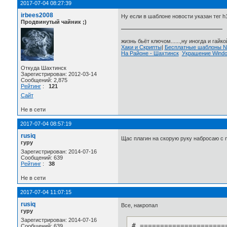
2017-07-04 08:27:39
irbees2008
Ну если в шаблоне новости указан тег h1
Продвинутый чайник ;)
жизнь бьёт ключом......,ну иногда и гайкой
Хаки и Скрипты
|
Бесплатные шаблоны
На Районе - Шахтинск
Украшение Wind
Откуда Шахтинск
Зарегистрирован: 2012-03-14
Сообщений: 2,875
Рейтинг
:
121
Сайт
Не в сети
2017-07-04 08:57:19
rusiq
Щас плагин на скорую руку набросаю с
гуру
Зарегистрирован: 2014-07-16
Сообщений: 639
Рейтинг
:
38
Не в сети
2017-07-04 11:07:15
rusiq
Все, накропал
гуру
Зарегистрирован: 2014-07-16
# =====================
Сообщений: 639