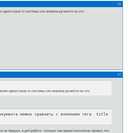
#6
 одного раза то системы сео анализа ругаются на это .
#7
олее одного раза то системы сео анализа ругаются на это .
окумента можно сравнить с влиянием тега  title . Это впо
ую он пришел, а для робота - сколько там время посетитель провел, его