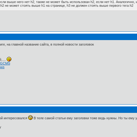
если выше него нет h2, также не может быть использован h2, если нет h1. Аналогично,
 h2 не может стоять выше h1 на странице, h3 не должен стоять выше первого тега h2
иге, на главной название сайта, в полной новости заголовок
.....
 NGCMS
ows
ной интересовался
В теле самой статьи ему заголовки тоже ведь нужны. Но ты ему 
у