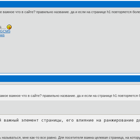
 важное что в сайте? правильно название. да и если на странице h1 повторяется более
.....
 NGCMS
ows
амое важное что в сайте? правильно название. да и если на странице h1 повторяется б
й важный элемент страницы, его влияние на ранжирование д
ь называться, мне как-то все равно. Для посетителя важна целевая страница, на котор