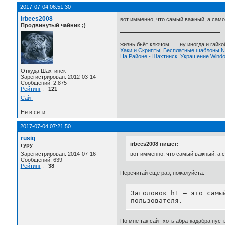
2017-07-04 06:51:30
irbees2008
вот имменно, что самый важный, а самое
Продвинутый чайник ;)
жизнь бьёт ключом......,ну иногда и гайкой
Хаки и Скрипты
|
Бесплатные шаблоны
На Районе - Шахтинск
Украшение Wind
Откуда Шахтинск
Зарегистрирован: 2012-03-14
Сообщений: 2,875
Рейтинг
:
121
Сайт
Не в сети
2017-07-04 07:21:50
rusiq
irbees2008 пишет:
гуру
вот имменно, что самый важный, а с
Зарегистрирован: 2014-07-16
Сообщений: 639
Рейтинг
:
38
Перечитай еще раз, пожалуйста:
Заголовок h1 — это самы
пользователя.
По мне так сайт хоть абра-кадабра пуст