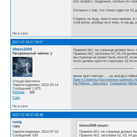
пол, возраст, геоданные, сколько он стра
Согласен с тем, что только один тег h1
Спорить не буду, просто мое мнение. А 
этой ветке, вообще не в тему. А так да, 
Не в сети
2017-07-04 07:39:57
irbees2008
Правило №1: на странице должен быть то
Продвинутый чайник ;)
Правило №2: заголовки h2, h3, h4 должн
на странице не может быть тега h3, если
четко должно идти по структуре: h2 не 
жизнь бьёт ключом......,ну иногда и гайкой
Хаки и Скрипты
|
Бесплатные шаблоны
Откуда Шахтинск
На Районе - Шахтинск
Украшение Wind
Зарегистрирован: 2012-03-14
Сообщений: 2,875
Рейтинг
:
121
Сайт
Не в сети
2017-07-04 07:42:48
rusiq
irbees2008 пишет:
гуру
Правило №1: на странице должен быт
Зарегистрирован: 2014-07-16
Правило №2: заголовки h2, h3, h4 д
Сообщений: 639