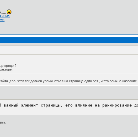
.....
 NGCMS
ows
це вроде ?
дакторе.
йта ,сео, этот тег должен упоминаться на странице один раз , и это обычно название
й важный элемент страницы, его влияние на ранжирование д
йта.