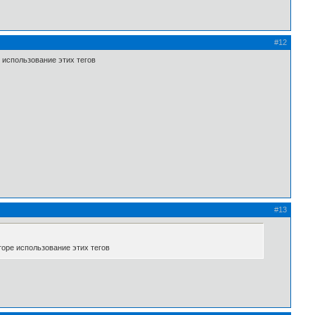
#12
е использование этих тегов
#13
кторе использование этих тегов