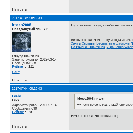
Не в сети
2017-07-04 08:12:34
irbees2008
Ну тоже не есть гуд, в шаблоне скорее в
Продвинутый чайник ;)
жизнь бьёт ключом......,ну иногда и гайкой
Хаки и Скрипты
|
Бесплатные шаблоны
На Районе - Шахтинск
Украшение Wind
Откуда Шахтинск
Зарегистрирован: 2012-03-14
Сообщений: 2,875
Рейтинг
:
121
Сайт
Не в сети
2017-07-04 08:16:03
rusiq
irbees2008 пишет:
гуру
Ну тоже не есть гуд, в шаблоне скор
Зарегистрирован: 2014-07-16
Сообщений: 639
Рейтинг
:
38
Ниче не понял. Но я согласен )
Не в сети