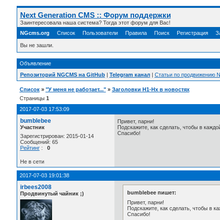
Next Generation CMS :: Форум поддержки
Заинтересовала наша система? Тогда этот форум для Вас!
NGcms.org
Список
Пользователи
Правила
Поиск
Регистрация
З
Вы не зашли.
Объявление
Репозиторий NGCMS на GitHub
|
Telegram канал
|
Статьи по продвижению
Список
»
"У меня не работает..."
»
Заголовки H1-Hx в новостях
Страницы
1
2017-07-03 17:53:09
bumblebee
Привет, парни!
Участник
Подскажите, как сделать, чтобы в каждо
Спасибо!
Зарегистрирован: 2015-01-14
Сообщений: 65
Рейтинг
:
0
Не в сети
2017-07-03 19:01:38
irbees2008
bumblebee пишет:
Продвинутый чайник ;)
Привет, парни!
Подскажите, как сделать, чтобы в к
Спасибо!