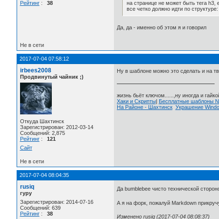
на странице не может быть тега h3, 
Рейтинг
:
38
все четко должно идти по структуре:
Да, да - именно об этом я и говорил
Не в сети
2017-07-04 07:58:12
irbees2008
Ну в шаблоне можно это сделать и на тв
Продвинутый чайник ;)
жизнь бьёт ключом......,ну иногда и гайкой
Хаки и Скрипты
|
Бесплатные шаблоны
На Районе - Шахтинск
Украшение Wind
Откуда Шахтинск
Зарегистрирован: 2012-03-14
Сообщений: 2,875
Рейтинг
:
121
Сайт
Не в сети
2017-07-04 08:04:35
rusiq
Да bumblebee чисто технической сторо
гуру
Зарегистрирован: 2014-07-16
А я на форк, пожалуй Markdown прикруч
Сообщений: 639
Рейтинг
:
38
Изменено rusiq (2017-07-04 08:08:37)