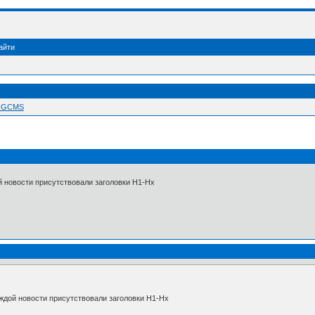
айти
 NGCMS
й новости присутствовали заголовки H1-Hx
аждой новости присутствовали заголовки H1-Hx