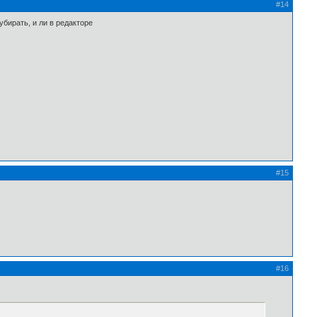
#14
убирать, и ли в редакторе
#15
#16