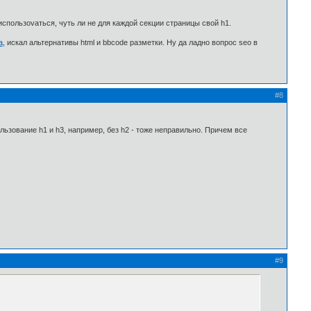
использоvаться, чуть ли не для каждой секции страницы свой h1.
а
, искал альтернативы html и bbcode разметки. Ну да ладно вопрос seo в
#8
ользование h1 и h3, например, без h2 - тоже неправильно. Причем все
#9