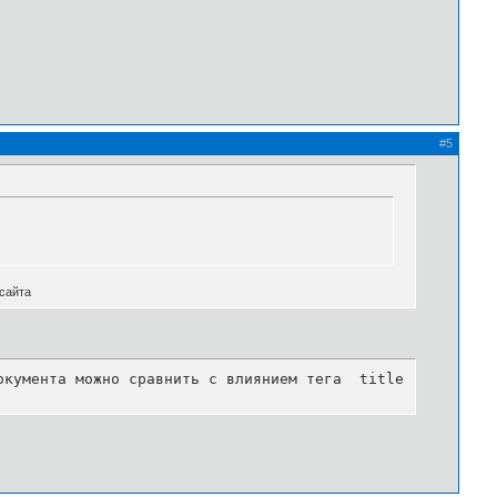
#5
 сайта
окумента можно сравнить с влиянием тега  title . Это впо