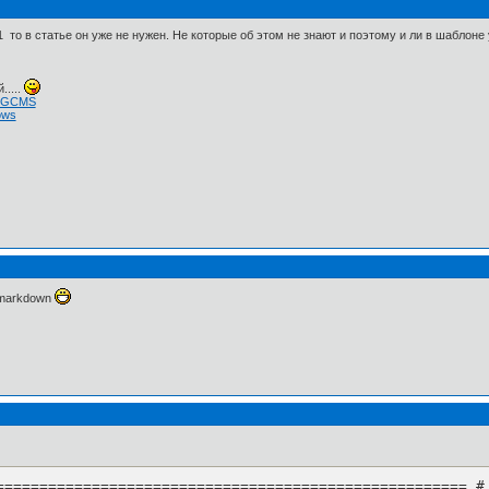
 то в статье он уже не нужен. Не которые об этом не знают и поэтому и ли в шаблоне 
.....
 NGCMS
ows
 markdown
====================================================== #
