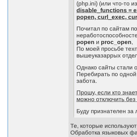
(php.ini) (или что-то из
disable_functions = e
popen, curl_exec, cur
Почитал по сайтам по
неработоспособностей
popen
и
proc_open
,
По моей просьбе тех
вышеуказаррых отдел
Однако сайты стали 
Перебирать по одной 
забота.
Прошу, если кто знае
можно отключить без
Буду признателен за 
Те, которые используют
Обработка языковых фай