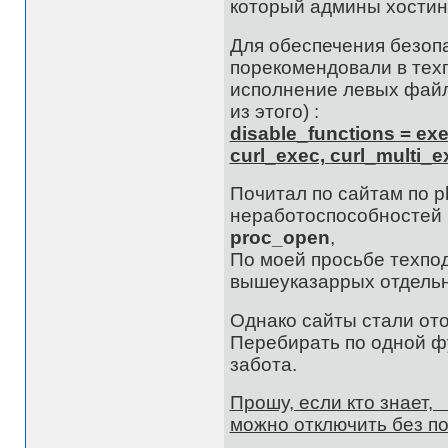
который админы хостинга
Для обеспечения безопа
порекомендовали в тех
исполнение левых файло
из этого) :
disable_functions = exe
curl_exec, curl_multi_e
Почитал по сайтам по ph
неработоспособностей н
proc_open
,
По моей просьбе техпо
вышеуказаррых отдельн
Однако сайты стали от
Перебирать по одной фу
забота.
Прошу, если кто знает,
можно отключить без п