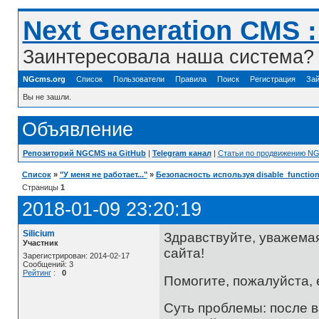
Next Generation CMS 
Заинтересовала наша система? 
NGcms.org
Список
Пользователи
Правила
Поиск
Регистрация
Зай
Вы не зашли.
Объявление
Репозиторий NGCMS на GitHub
|
Telegram канал
|
Статьи по продвижению N
Список
»
"У меня не работает..."
»
Безопасность используя disable_functio
Страницы
1
2018-01-09 23:20:19
Silicium
Здравствуйте, уважемая
Участник
сайта!
Зарегистрирован: 2014-02-17
Сообщений: 3
Рейтинг
:
0
Помогите, пожалуйста, 
Суть проблемы: после в