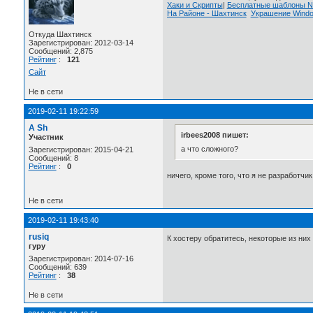
Хаки и Скрипты
|
Бесплатные шаблоны
На Районе - Шахтинск
Украшение Wind
Откуда Шахтинск
Зарегистрирован: 2012-03-14
Сообщений: 2,875
Рейтинг
:
121
Сайт
Не в сети
2019-02-11 19:22:59
A Sh
irbees2008 пишет:
Участник
а что сложного?
Зарегистрирован: 2015-04-21
Сообщений: 8
Рейтинг
:
0
ничего, кроме того, что я не разработчик
Не в сети
2019-02-11 19:43:40
rusiq
К хостеру обратитесь, некоторые из них
гуру
Зарегистрирован: 2014-07-16
Сообщений: 639
Рейтинг
:
38
Не в сети