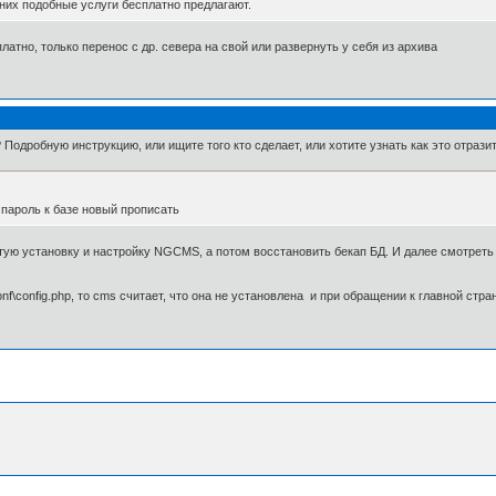
 них подобные услуги бесплатно предлагают.
латно, только перенос с др. севера на свой или развернуть у себя из архива
? Подробную инструкцию, или ищите того кто сделает, или хотите узнать как это отраз
 пароль к базе новый прописать
тую установку и настройку NGCMS, а потом восстановить бекап БД. И далее смотреть
f\config.php, то cms считает, что она не установлена и при обращении к главной стра