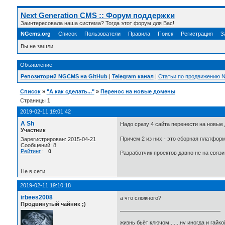
Next Generation CMS :: Форум поддержки
Заинтересовала наша система? Тогда этот форум для Вас!
NGcms.org
Список
Пользователи
Правила
Поиск
Регистрация
З
Вы не зашли.
Объявление
Репозиторий NGCMS на GitHub
|
Telegram канал
|
Статьи по продвижению
Список
»
"А как сделать..."
»
Перенос на новые домены
Страницы
1
2019-02-11 19:01:42
A Sh
Надо сразу 4 сайта перенести на новые
Участник
Причем 2 из них - это сборная платформ
Зарегистрирован: 2015-04-21
Сообщений: 8
Рейтинг
:
0
Разработчик проектов давно не на связи
Не в сети
2019-02-11 19:10:18
irbees2008
а что сложного?
Продвинутый чайник ;)
жизнь бьёт ключом......,ну иногда и гайкой