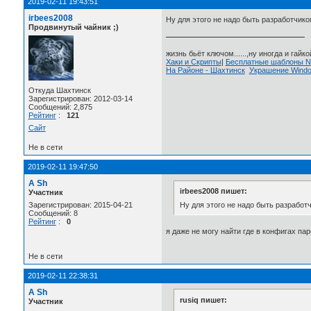
2019-02-11 19:43:51
irbees2008
Ну для этого не надо быть разработчик
Продвинутый чайник ;)
жизнь бьёт ключом......,ну иногда и гайкой
Хаки и Скрипты
|
Бесплатные шаблоны
На Районе - Шахтинск
Украшение Wind
Откуда Шахтинск
Зарегистрирован: 2012-03-14
Сообщений: 2,875
Рейтинг
:
121
Сайт
Не в сети
2019-02-11 19:47:50
A Sh
irbees2008 пишет:
Участник
Ну для этого не надо быть разработ
Зарегистрирован: 2015-04-21
Сообщений: 8
Рейтинг
:
0
я даже не могу найти где в конфигах па
Не в сети
2019-02-11 22:38:31
A Sh
rusiq пишет:
Участник