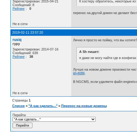
К хостеру обратитесь, некоторые из
Зарегистрирован: 2015-04-21
Сообщений: 8
Рейтинг
:
0
перенос на другой домен не делают бесп
Не в сети
2019-02-11 23:57:20
rusiq
Лично я просто не пойму, что вы хотите
гуру
Зарегистрирован: 2014-07-16
A Sh пишет:
Сообщений: 639
Рейтинг
:
38
я даже не могу найти где в конфигах
Лучше на новом домене произвести чис
id=4086
.
В NGCMS, если удаляете файл engine\con
Не в сети
Страницы
1
Список
»
"А как сделать..."
»
Перенос на новые домены
Перейти