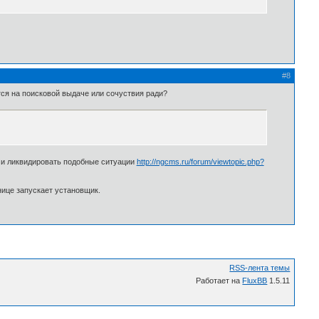
#8
ится на поисковой выдаче или сочуствия ради?
 и ликвидировать подобные ситуации
http://ngcms.ru/forum/viewtopic.php?
нице запускает установщик.
RSS-лента темы
Работает на
FluxBB
1.5.11