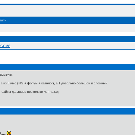
айти
 NGCMS
 домены.
а из 3 цмс (NG + форум + каталог), а 1 довольно большой и сложный.
, сайты делались несколько лет назад.
.....