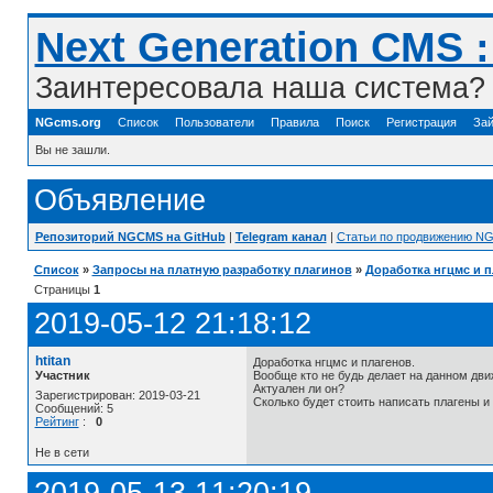
Next Generation CMS 
Заинтересовала наша система? 
NGcms.org
Список
Пользователи
Правила
Поиск
Регистрация
Зай
Вы не зашли.
Объявление
Репозиторий NGCMS на GitHub
|
Telegram канал
|
Статьи по продвижению N
Список
»
Запросы на платную разработку плагинов
»
Доработка нгцмс и 
Страницы
1
2019-05-12 21:18:12
htitan
Доработка нгцмс и плагенов.
Участник
Вообще кто не будь делает на данном дви
Актуален ли он?
Зарегистрирован: 2019-03-21
Сколько будет стоить написать плагены и
Сообщений: 5
Рейтинг
:
0
Не в сети