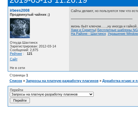
2019-05-13 11:20:19
irbees2008
Сайты делают, но пользуются тем что есть
Продвинутый чайник ;)
жизнь бьёт ключом......,ну иногда и гайкой..
Хаки и Скрипты
|
Бесплатные шаблоны N
На Районе - Шахтинск
Украшение Window
Откуда Шахтинск
Зарегистрирован: 2012-03-14
Сообщений: 2,875
Рейтинг
:
121
Сайт
Не в сети
Страницы
1
Список
»
Запросы на платную разработку плагинов
»
Доработка нгцмс и 
Перейти