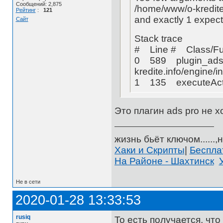
Сообщений: 2,875
/home/www/o-kredite.
Рейтинг
:
121
and exactly 1 expec
Сайт
Stack trace
# Line # Class/Fu
0 589 plugin_ads
kredite.info/engine/i
1 135 executeActio
Это плагин ads pro не х
жизнь бьёт ключом......,н
Хаки и Скрипты
|
Беспл
На Районе - Шахтинск
Не в сети
2020-01-28 13:33:53
rusiq
То есть получается, ч