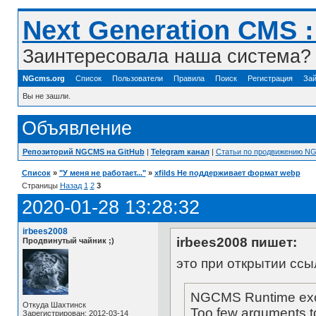
Next Generation CMS 
Заинтересовала наша система? 
NGcms.org
Список
Пользователи
Правила
Поиск
Регистрация
Зай
Вы не зашли.
Объявление
Репозиторий NGCMS на GitHub
|
Telegram канал
|
Статьи по продвижению N
Список
»
"У меня не работает..."
»
xfilds Не поддерживает формат webp
Страницы
Назад
1
2
3
2020-01-28 13:28:32
irbees2008
irbees2008 пишет:
Продвинутый чайник ;)
это при открытии ссы
NGCMS Runtime exce
Откуда Шахтинск
Too few arguments to
Зарегистрирован: 2012-03-14