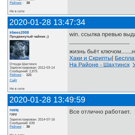
Рейтинг
:
38
Не в сети
2020-01-28 13:47:34
irbees2008
win. ссылка превью выд
Продвинутый чайник ;)
жизнь бьёт ключом......,н
Хаки и Скрипты
|
Беспл
На Районе - Шахтинск
Откуда Шахтинск
Зарегистрирован: 2012-03-14
Сообщений: 2,875
Рейтинг
:
121
Сайт
Не в сети
2020-01-28 13:49:59
rusiq
Все отлично работает.
гуру
Зарегистрирован: 2014-07-16
Сообщений: 639
Рейтинг
:
38
Не в сети