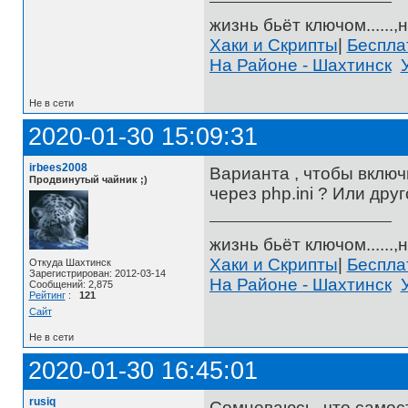
жизнь бьёт ключом......,н
Хаки и Скрипты
|
Беспл
На Районе - Шахтинск
Не в сети
2020-01-30 15:09:31
irbees2008
Варианта , чтобы включи
Продвинутый чайник ;)
через php.ini ? Или дру
жизнь бьёт ключом......,н
Хаки и Скрипты
|
Беспл
Откуда Шахтинск
Зарегистрирован: 2012-03-14
На Районе - Шахтинск
Сообщений: 2,875
Рейтинг
:
121
Сайт
Не в сети
2020-01-30 16:45:01
rusiq
Сомневаюсь, что самост