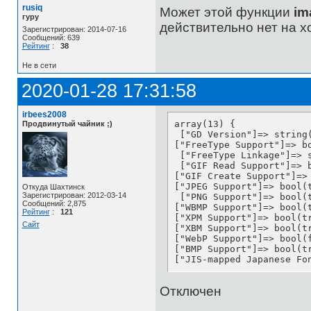
rusiq
Может этой функции
im
гуру
действительно нет на х
Зарегистрирован: 2014-07-16
Сообщений: 639
Рейтинг
:
38
Не в сети
2020-01-28 17:31:58
irbees2008
array(13) {

Продвинутый чайник ;)
 ["GD Version"]=> string(
["FreeType Support"]=> bo
 ["FreeType Linkage"]=> s
 ["GIF Read Support"]=> b
["GIF Create Support"]=> 
["JPEG Support"]=> bool(t
Откуда Шахтинск
Зарегистрирован: 2012-03-14
 ["PNG Support"]=> bool(t
Сообщений: 2,875
["WBMP Support"]=> bool(t
Рейтинг
:
121
["XPM Support"]=> bool(tr
Сайт
["XBM Support"]=> bool(tr
["WebP Support"]=> bool(f
["BMP Support"]=> bool(tr
["JIS-mapped Japanese Fo
Отключен