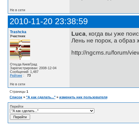
Не в сети
2010-11-20 23:38:59
Trashcka
Luca
, когда вы уже пои
Участник
Лень не порок, а образ ж
http://ngcms.ru/forum/vi
Откуда КиевГрад
Зарегистрирован: 2008-12-04
Сообщений: 1,487
Рейтинг
:
73
Не в сети
Страницы
1
Список
»
"А как сделать..."
»
изменить ник пользователя
Перейти