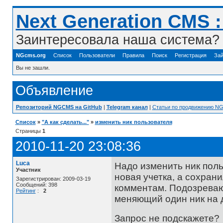
Next Generation CMS 
Заинтересовала наша система? 
NGcms.org
Список
Пользователи
Правила
Поиск
Регистрация
Зай
Вы не зашли.
Объявление
Репозиторий NGCMS на GitHub
|
Telegram канал
|
Статьи по продвижению N
Список
»
"А как сделать..."
»
изменить ник пользователя
Страницы
1
2010-11-20 23:08:36
Luca
Надо изменить ник поль
Участник
новая учетка, а сохран
Зарегистрирован: 2009-03-19
Сообщений: 398
комментам. Подозреваю
Рейтинг
:
2
меняющий один ник на д
Запрос не подскажете?