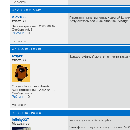
Не в сети
2012-08-08 13:53:42
Alex186
Перезалил cms, используя другой ftp кл
Участник
Хочу сказать большое спасибо "
vitaly
"
Зарегистрирован: 2012-08-07
Сообщений: 3
Рейтинг
:
0
Не в сети
2013-04-10 21:00:19
axtynr
Здравствуйте. У меня в точности такая 
Участник
Откуда Казахстан, Актобе
Зарегистрирован: 2013-04-10
Сообщений: 7
Рейтинг
:
0
Не в сети
2013-04-10 21:03:50
infinity237
Удали engine/conf/config.php
Модератор
------------------
Этот файл создается при установке NGC