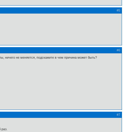
#5
#6
нты, ничего не меняется, подскажите в чем причина может быть?
#7
 раз.