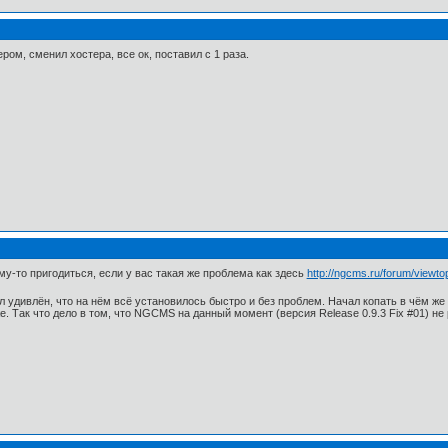
ом, сменил хостера, все ок, поставил с 1 раза.
у-то пригодиться, если у вас такая же проблема как здесь
http://ngcms.ru/forum/viewto
был удивлён, что на нём всё установилось быстро и без проблем. Начал копать в чём ж
же. Так что дело в том, что NGCMS на данный момент (версия Release 0.9.3 Fix #01) не