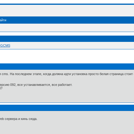
айти
 NGCMS
 cms. На последнем этапе, когда должна идти установка просто белая страница стоит
сию 092, все устанавливается, все работает.
й?
web сервера и кинь сюда.