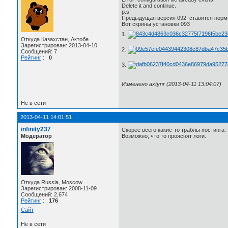
Delete it and continue.
p.s
Предыдущая версия 092 ставится норм
Вот скрины установки 093
1.
Откуда Казахстан, Актобе
Зарегистрирован: 2013-04-10
2.
Сообщений: 7
Рейтинг
:
0
3.
Изменено axtynr (2013-04-11 13:04:07)
Не в сети
2013-04-11 14:01:51
infinity237
Скорее всего какие-то траблы хостинга.
Модератор
Возможно, что то прояснят логи.
Откуда Russia, Moscow
Зарегистрирован: 2008-11-09
Сообщений: 2,674
Рейтинг
:
176
Сайт
Не в сети