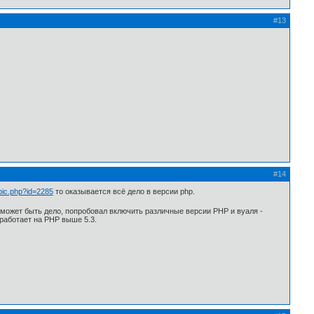
#13
#14
pic.php?id=2285
то оказывается всё дело в версии php.
е может быть дело, попробовал включить различные версии PHP и вуаля -
 работает на PHP выше 5.3.