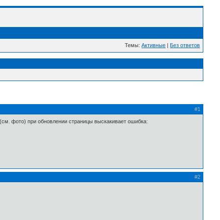
Темы:
Активные
|
Без ответов
#1
 (см. фото) при обновлении страницы выскакивает ошибка:
#2