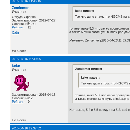
2015-04-16 11:33:15
Zemlemer
keke пишет:
Участник
Так что дело в том, что NGCMS на д
Откуда Украина
Зарегистрирован: 2012-07-27
Сообщений: 271
Рейтинг
:
25
точнее, ниже 5.3. что легко проверяет
а также можно заглянуть в index.php дви
Сайт
Изменено Zemlemer (2015-04-16 11:33:31
Не в сети
2015-04-16 19:30:05
keke
Zemlemer пишет:
Участник
keke пишет:
Так что дело в том, что NGCMS н
Зарегистрирован: 2015-04-16
точнее, ниже 5.3. что легко прове
Сообщений: 2
а также можно заглянуть в index.php
Рейтинг
:
0
Нет выше, 5.4 и 5.5 не идут, на 5.2. всё о
Не в сети
2015-04-16 19:37:52