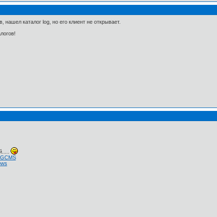
, нашел каталог log, но его клиент не открывает.
логов!
.....
 NGCMS
ows