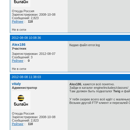
Откуда Россия
Зарегистрирован: 2008-10-08
Сообщений: 2,823
Рейтинг
:
118
Не в сети
2012-08-08 10:08:36
Alex186
Кидаю файл error.log
Участник
Зарегистрирован: 2012-08-07
Сообщений: 3
Рейтинг
:
0
Не в сети
2012-08-08 11:38:03
vitaly
Alex186
, кажется всё понятно.
Администратор
Зайди в каталог engine/includes/classes/
Там должен быть подкаталог
Twig
и фа
У тебя скорее всего всё идёт с маленьк
Возьми другой FTP клиент и перезалей 
Откуда Россия
Зарегистрирован: 2008-10-08
Сообщений: 2,823
Рейтинг
:
118