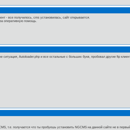
иент - все получилось, cms установилась, сайт открывается.
 за оперативную помощь.
же ситуация, Autoloader.php и все остальные с больших букв, пробовал другие ftp клие
MS, т.е. получается что ты пробуешь установить NGCMS на данной сайте не в первый