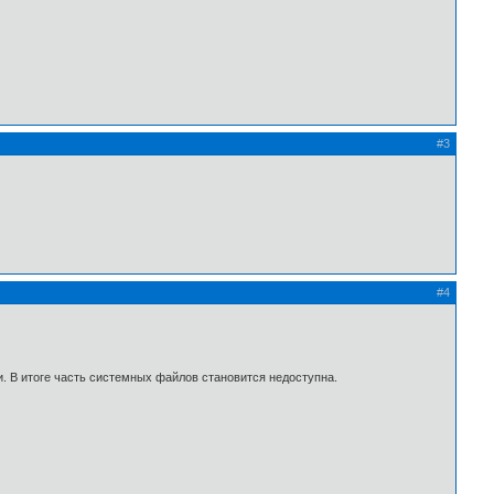
#3
#4
и. В итоге часть системных файлов становится недоступна.