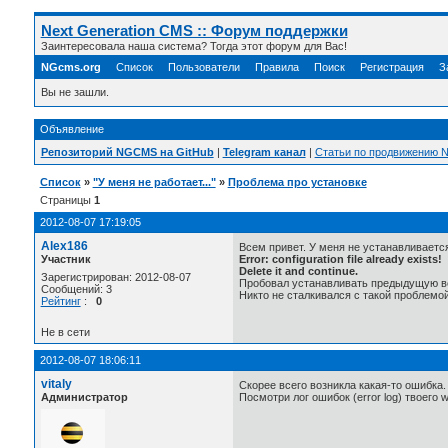
Next Generation CMS :: Форум поддержки
Заинтересовала наша система? Тогда этот форум для Вас!
NGcms.org
Список
Пользователи
Правила
Поиск
Регистрация
З
Вы не зашли.
Объявление
Репозиторий NGCMS на GitHub
|
Telegram канал
|
Статьи по продвижению
Список
»
"У меня не работает..."
»
Проблема про установке
Страницы
1
2012-08-07 17:19:05
Alex186
Всем привет. У меня не устанавливается
Участник
Error: configuration file already exists!
Delete it and continue.
Зарегистрирован: 2012-08-07
Пробовал устанавливать предыдущую вер
Сообщений: 3
Никто не сталкивался с такой проблемо
Рейтинг
:
0
Не в сети
2012-08-07 18:06:11
vitaly
Скорее всего возникла какая-то ошибка.
Администратор
Посмотри лог ошибок (error log) твоего 