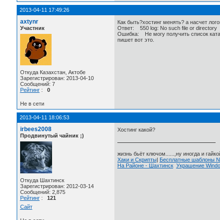
2013-04-11 17:49:26
axtynr
Как быть?хостинг менять? а насчет логов
Участник
Ответ: 550 log: No such file or directory
Ошибка: Не могу получить список ката
пишет вот это.
Откуда Казахстан, Актобе
Зарегистрирован: 2013-04-10
Сообщений: 7
Рейтинг
:
0
Не в сети
2013-04-11 18:06:53
irbees2008
Хостинг какой?
Продвинутый чайник ;)
жизнь бьёт ключом......,ну иногда и гайкой
Хаки и Скрипты
|
Бесплатные шаблоны
На Районе - Шахтинск
Украшение Wind
Откуда Шахтинск
Зарегистрирован: 2012-03-14
Сообщений: 2,875
Рейтинг
:
121
Сайт