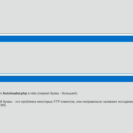
йл
Autoloader.php
в нём (первая буква - большая!).
ой буквы - это проблема некоторых FTP клиентов, они неправильно заливают исходник
CMS.