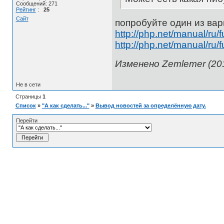
Сообщений: 271
Рейтинг
:
25
Сайт
попробуйте один из вар
http://php.net/manual/ru/f
http://php.net/manual/ru/f
Изменено Zemlemer (201
Не в сети
Страницы
1
Список
»
"А как сделать..."
»
Вывод новостей за определённую дату.
Перейти