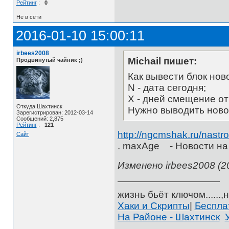
Рейтинг
:
0
Не в сети
2016-01-10 15:00:11
irbees2008
Michail пишет:
Продвинутый чайник ;)
Как вывести блок нов
N - дата сегодня;
Х - дней смещение от
Откуда Шахтинск
Нужно выводить новос
Зарегистрирован: 2012-03-14
Сообщений: 2,875
Рейтинг
:
121
http://ngcmshak.ru/nastr
Сайт
. maxAge - Новости на
Изменено irbees2008 (20
жизнь бьёт ключом......,н
Хаки и Скрипты
|
Беспл
На Районе - Шахтинск