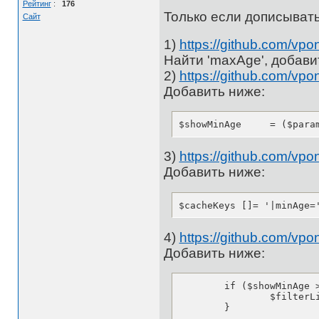
Рейтинг
:
176
Только если дописывать
Сайт
1)
https://github.com/v
Найти 'maxAge', добавит
2)
https://github.com/v
Добавить ниже:
$showMinAg
3)
https://github.com/v
Добавить ниже:
$cacheKeys []= '|minAge=
4)
https://github.com/v
Добавить ниже:
	if ($showMinAge > 0) {

		$filterList []= '((unix_timestamp(now()) - postdate) > '.($showMinAge * 86400).')';

	}