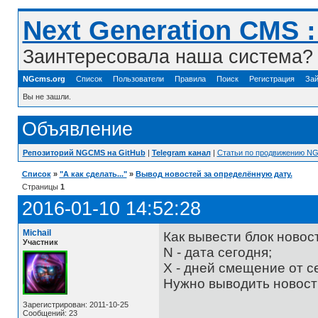
Next Generation CMS 
Заинтересовала наша система? 
NGcms.org
Список
Пользователи
Правила
Поиск
Регистрация
Зай
Вы не зашли.
Объявление
Репозиторий NGCMS на GitHub
|
Telegram канал
|
Статьи по продвижению N
Список
»
"А как сделать..."
»
Вывод новостей за определённую дату.
Страницы
1
2016-01-10 14:52:28
Michail
Как вывести блок новос
Участник
N - дата сегодня;
Х - дней смещение от с
Нужно выводить новости
Зарегистрирован: 2011-10-25
Сообщений: 23