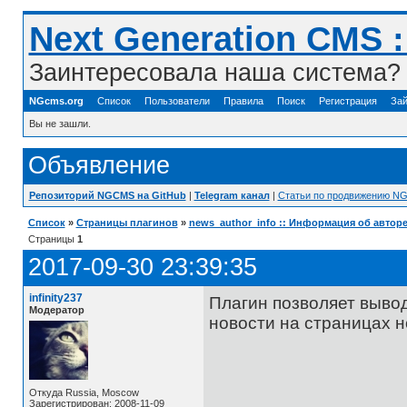
Next Generation CMS 
Заинтересовала наша система? 
NGcms.org
Список
Пользователи
Правила
Поиск
Регистрация
Зай
Вы не зашли.
Объявление
Репозиторий NGCMS на GitHub
|
Telegram канал
|
Статьи по продвижению N
Список
»
Страницы плагинов
»
news_author_info :: Информация об автор
Страницы
1
2017-09-30 23:39:35
infinity237
Плагин позволяет выво
Модератор
новости на страницах 
Откуда Russia, Moscow
Зарегистрирован: 2008-11-09