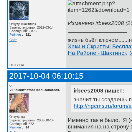
Изменено irbees2008 (20
Откуда Шахтинск
Зарегистрирован: 2012-03-14
Сообщений: 2,875
Рейтинг
:
121
жизнь бьёт ключом......,н
Сайт
Хаки и Скрипты
|
Беспл
На Районе - Шахтинск
Не в сети
2017-10-04 06:10:15
vl
irbees2008 пишет:
VIP любит этого пользователя.
значит ты создаешь п
http://ngcms.ru/forum
Откуда ua
Именно так и было. Я (
Зарегистрирован: 2008-10-14
Сообщений: 672
внимания на на строчу
Рейтинг
:
14