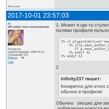
Не в сети
2017-10-01 23:57:03
vl
1. Может я где-то ступи
VIP любит этого пользователя.
полями профиля пользо
{% if pluginIsActive('new
    {% if(p.news_author_i
       {{ p.news_author_i
Откуда ua
Зарегистрирован: 2008-10-14
    {% endif %}

Сообщений: 672
{% endif %}
Рейтинг
:
14
Сайт
2
infinity237 пишет:
Конкретно для этого с
обычно в профиле:
Обычно окошко для зап
добавления новости во