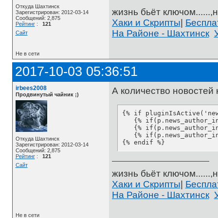
Откуда Шахтинск
жизнь бьёт ключом......,н
Зарегистрирован: 2012-03-14
Сообщений: 2,875
Хаки и Скрипты
|
Беспл
Рейтинг
:
121
На Районе - Шахтинск
Сайт
Не в сети
2017-10-03 05:36:51
irbees2008
А количество новостей
Продвинутый чайник ;)
{% if pluginIsActive('new
   {% if(p.news_author_i
   {% if(p.news_author_i
   {% if(p.news_author_i
Откуда Шахтинск
{% endif %}
Зарегистрирован: 2012-03-14
Сообщений: 2,875
Рейтинг
:
121
Сайт
жизнь бьёт ключом......,н
Хаки и Скрипты
|
Беспл
На Районе - Шахтинск
Не в сети