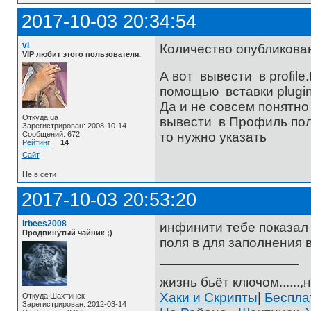
2017-10-03 20:34:54
vl
Количество опубликован
VIP любит этого пользователя.
А вот вывести в profil
помощью вставки plugin
Да и не совсем понятно 
Откуда ua
вывести в Профиль поль
Зарегистрирован: 2008-10-14
то нужно указать
Сообщений: 672
Рейтинг
:
14
Сайт
Не в сети
2017-10-03 20:53:20
irbees2008
инфинити тебе показал 
Продвинутый чайник ;)
поля в для заполнения в
жизнь бьёт ключом......,н
Хаки и Скрипты
|
Беспл
Откуда Шахтинск
Зарегистрирован: 2012-03-14