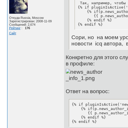
 Так, например, чтобы 
{% if pluginIsActive('
    {% if(p.news_autho
       {{ p.news_autho
Откуда Russia, Moscow
    {% endif %}

Зарегистрирован: 2008-11-09
{% endif %}
Сообщений: 2,674
Рейтинг
:
176
Сайт
Сори, но на моем уров
новости icq автора,
Конкретно для этого слу
в профиле:
Ответ на вопрос:
{% if pluginIsActive('new
    {% if(p.news_author_i
       {{ p.news_author_i
    {% endif %}

{% endif %}