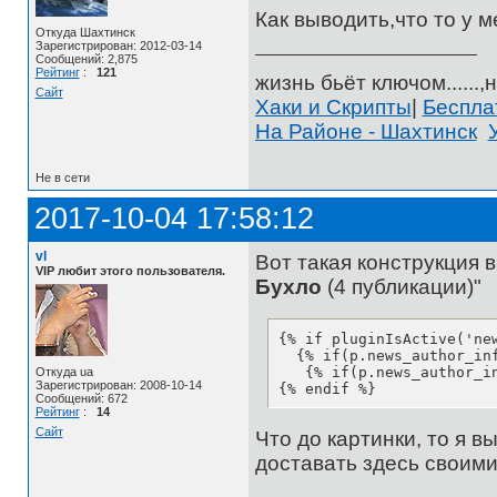
Как выводить,что то у 
Откуда Шахтинск
Зарегистрирован: 2012-03-14
Сообщений: 2,875
Рейтинг
:
121
жизнь бьёт ключом......,н
Сайт
Хаки и Скрипты
|
Беспл
На Районе - Шахтинск
Не в сети
2017-10-04 17:58:12
vl
Вот такая конструкция 
VIP любит этого пользователя.
Бухло
(4 публикации)"
{% if pluginIsActive('new
  {% if(p.news_author_in
   {% if(p.news_author_i
Откуда ua
Зарегистрирован: 2008-10-14
{% endif %}
Сообщений: 672
Рейтинг
:
14
Сайт
Что до картинки, то я 
доставать здесь своим