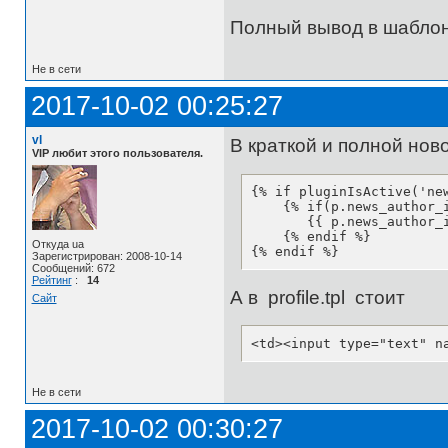
Полный вывод в шаблон
Не в сети
2017-10-02 00:25:27
vl
В краткой и полной нов
VIP любит этого пользователя.
{% if pluginIsActive('new
    {% if(p.news_author_i
       {{ p.news_author_i
    {% endif %}

Откуда ua
{% endif %}
Зарегистрирован: 2008-10-14
Сообщений: 672
Рейтинг
:
14
А в profile.tpl стоит
Сайт
<td><input type="text" n
Не в сети
2017-10-02 00:30:27