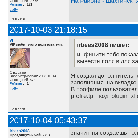
На Районе - Шахтинск
Сообщений: 2,875
Рейтинг
:
121
Сайт
Не в сети
2017-10-03 21:18:15
vl
irbees2008 пишет:
VIP любит этого пользователя.
инфинити тебе показа
вывести поля в для за
Откуда ua
Я создал дополнительное
Зарегистрирован: 2008-10-14
Сообщений: 672
заполнения на вкладке
Рейтинг
:
14
В профиле пользователя
Сайт
profile.tpl код plugin_xf
Не в сети
2017-10-04 05:43:37
irbees2008
значит ты создаешь пол
Продвинутый чайник ;)