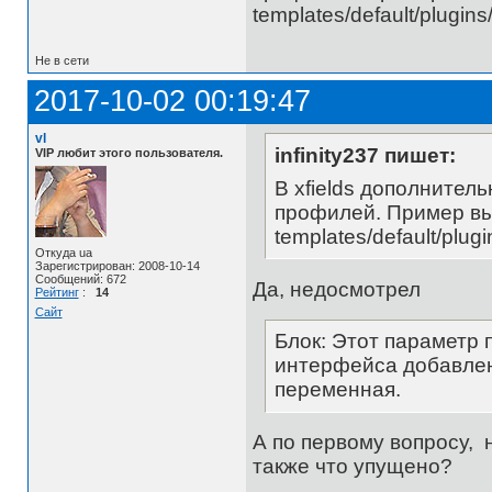
templates/default/plugins/u
Не в сети
2017-10-02 00:19:47
vl
infinity237 пишет:
VIP любит этого пользователя.
В xfields дополнитель
профилей. Пример вы
templates/default/plugins
Откуда ua
Зарегистрирован: 2008-10-14
Сообщений: 672
Да, недосмотрел
Рейтинг
:
14
Сайт
Блок: Этот параметр 
интерфейса добавлен
переменная.
А по первому вопросу, 
также что упущено?