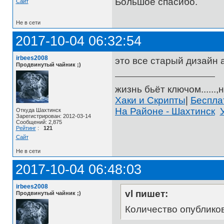
Большое спасибо.
Сайт
Не в сети
2017-10-04 06:32:54
irbees2008
это все старый дизайн 
Продвинутый чайник ;)
жизнь бьёт ключом......,н
Хаки и Скрипты
|
Беспл
На Районе - Шахтинск
Откуда Шахтинск
Зарегистрирован: 2012-03-14
Сообщений: 2,875
Рейтинг
:
121
Сайт
Не в сети
2017-10-04 06:48:03
irbees2008
vl пишет:
Продвинутый чайник ;)
Количество опублико