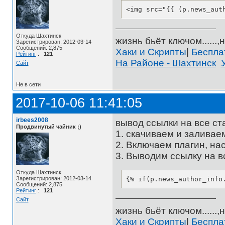
<img src="{{ (p.news_aut
Откуда Шахтинск
жизнь бьёт ключом......,н
Зарегистрирован: 2012-03-14
Сообщений: 2,875
Хаки и Скрипты
|
Беспл
Рейтинг
:
121
На Районе - Шахтинск
Сайт
Не в сети
2017-10-06 11:41:05
irbees2008
вывод ссылки на все ст
Продвинутый чайник ;)
1. скачиваем и заливае
2. Включаем плагин, на
3. Выводим ссылку на в
Откуда Шахтинск
Зарегистрирован: 2012-03-14
{% if(p.news_author_info
Сообщений: 2,875
Рейтинг
:
121
Сайт
жизнь бьёт ключом......,н
Хаки и Скрипты
|
Беспл