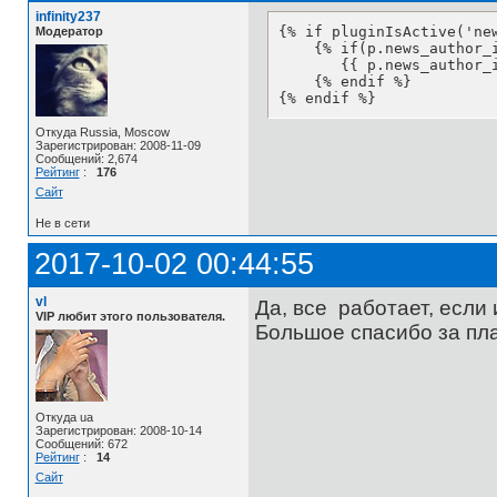
infinity237
{% if pluginIsActive('new
Модератор
    {% if(p.news_author_i
       {{ p.news_author_i
    {% endif %}

{% endif %}
Откуда Russia, Moscow
Зарегистрирован: 2008-11-09
Сообщений: 2,674
Рейтинг
:
176
Сайт
Не в сети
2017-10-02 00:44:55
vl
Да, все работает, если
VIP любит этого пользователя.
Большое спасибо за пла
Откуда ua
Зарегистрирован: 2008-10-14
Сообщений: 672
Рейтинг
:
14
Сайт