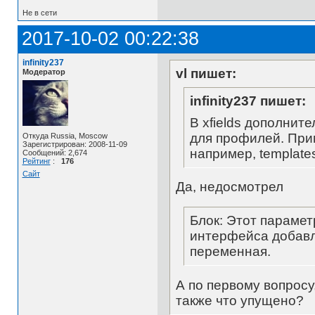
Не в сети
2017-10-02 00:22:38
infinity237
vl пишет:
Модератор
infinity237 пишет:
В xfields дополните
для профилей. При
Откуда Russia, Moscow
Зарегистрирован: 2008-11-09
например, templates/d
Сообщений: 2,674
Рейтинг
:
176
Сайт
Да, недосмотрел
Блок: Этот парамет
интерфейса добавл
переменная.
А по первому вопросу
также что упущено?