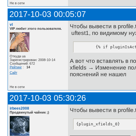
Не в сети
2017-10-03 00:05:07
vl
Чтобы вывести в profil
VIP любит этого пользователя.
uftest1, по видимому нуж
	{% if pluginIsA
Откуда ua
А вот что вставлять в 
Зарегистрирован: 2008-10-14
Сообщений: 672
xfields → Изменение пол
Рейтинг
:
14
Сайт
пояснений не нашел
Не в сети
2017-10-03 05:30:26
irbees2008
Чтобы вывести в profile.t
Продвинутый чайник ;)
{plugin_xfields_0}