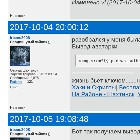
Изменено vl (2017-10-04
Не в сети
2017-10-04 20:00:12
irbees2008
разобрался у меня была
Продвинутый чайник ;)
Вывод аватарки
<img src="{{ p.news_auth
Откуда Шахтинск
Зарегистрирован: 2012-03-14
Сообщений: 2,875
жизнь бьёт ключом......,н
Рейтинг
:
121
Хаки и Скрипты
|
Беспл
Сайт
На Районе - Шахтинск
Не в сети
2017-10-05 19:08:48
irbees2008
Вот так получаем вывод
Продвинутый чайник ;)