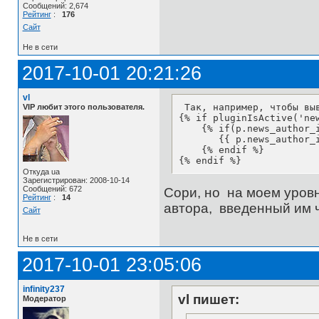
Сообщений: 2,674
Рейтинг
:
176
Сайт
Не в сети
2017-10-01 20:21:26
vl
 Так, например, чтобы вы
VIP любит этого пользователя.
{% if pluginIsActive('new
    {% if(p.news_author_i
       {{ p.news_author_i
    {% endif %}

{% endif %}
Откуда ua
Зарегистрирован: 2008-10-14
Сообщений: 672
Сори, но на моем уровне
Рейтинг
:
14
автора, введенный им 
Сайт
Не в сети
2017-10-01 23:05:06
infinity237
vl пишет:
Модератор