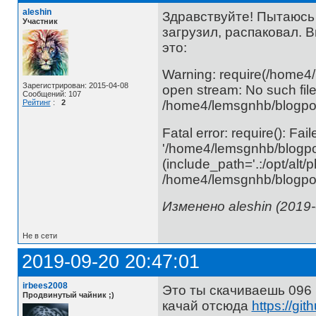
aleshin
Здравствуйте! Пытаюсь 
Участник
загрузил, распаковал. 
это:
Warning: require(/home4/
Зарегистрирован: 2015-04-08
open stream: No such file 
Сообщений: 107
/home4/lemsgnhb/blogpos
Рейтинг
:
2
Fatal error: require(): Fa
'/home4/lemsgnhb/blogpo
(include_path='.:/opt/alt/
/home4/lemsgnhb/blogpos
Изменено aleshin (2019-
Не в сети
2019-09-20 20:47:01
irbees2008
Это ты скачиваешь 096
Продвинутый чайник ;)
качай отсюда
https://g