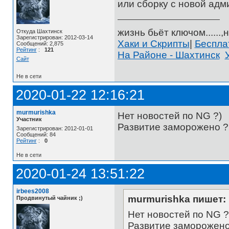
или сборку с новой ад
жизнь бьёт ключом......,н
Откуда Шахтинск
Зарегистрирован: 2012-03-14
Хаки и Скрипты
|
Беспл
Сообщений: 2,875
Рейтинг
:
121
На Районе - Шахтинск
Сайт
Не в сети
2020-01-22 12:16:21
murmurishka
Нет новостей по NG ?)
Участник
Развитие заморожено ?
Зарегистрирован: 2012-01-01
Сообщений: 84
Рейтинг
:
0
Не в сети
2020-01-24 13:51:22
irbees2008
murmurishka пишет:
Продвинутый чайник ;)
Нет новостей по NG ?
Развитие заморожено