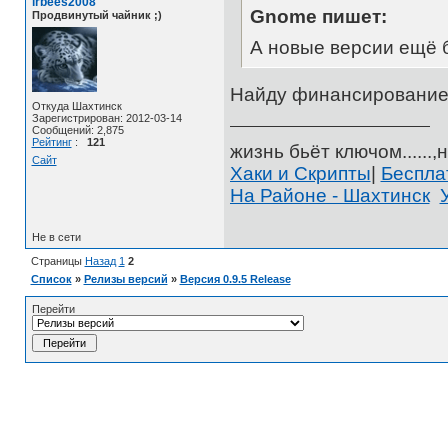
irbees2008
Gnome пишет:
Продвинутый чайник ;)
А новые версии ещё 
Найду финансирование
Откуда Шахтинск
Зарегистрирован: 2012-03-14
Сообщений: 2,875
Рейтинг
:
121
жизнь бьёт ключом......,н
Сайт
Хаки и Скрипты
|
Беспл
На Районе - Шахтинск
Не в сети
Страницы
Назад
1
2
Список
»
Релизы версий
»
Версия 0.9.5 Release
Перейти