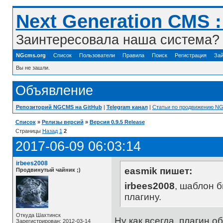
Next Generation CMS 
Заинтересовала наша система? 
NGcms.org
Список
Пользователи
Правила
Поиск
Регистрация
Зай
Вы не зашли.
Объявление
Репозиторий NGCMS на GitHub
|
Telegram канал
|
Статьи по продвижению N
Список
»
Релизы версий
»
Версия 0.9.5 Release
Страницы
Назад
1
2
2017-06-09 06:03:14
irbees2008
easmik пишет:
Продвинутый чайник ;)
irbees2008
, шаблон б
плагину.
Откуда Шахтинск
Ну как всегда ,плагин 
Зарегистрирован: 2012-03-14