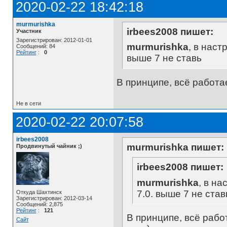
2020-02-22 18:42:18
murmurishka
irbees2008 пишет:
Участник
Зарегистрирован: 2012-01-01
murmurishka
, в наст
Сообщений: 84
Рейтинг
:
0
выше 7 не ставь
В принципе, всё работае
Не в сети
2020-02-22 20:07:58
irbees2008
murmurishka пишет:
Продвинутый чайник ;)
irbees2008 пишет:
murmurishka
, в н
7.0. выше 7 не став
Откуда Шахтинск
Зарегистрирован: 2012-03-14
Сообщений: 2,875
Рейтинг
:
121
В принципе, всё работ
Сайт