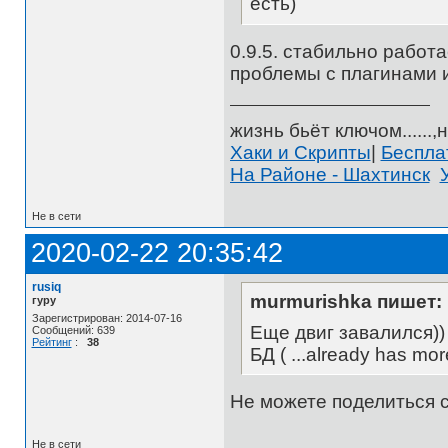
есть)
0.9.5. стабильно работа
проблемы с плагинами и 
жизнь бьёт ключом......,н
Хаки и Скрипты
|
Беспл
На Районе - Шахтинск
Не в сети
2020-02-22 20:35:42
rusiq
murmurishka пишет:
гуру
Зарегистрирован: 2014-07-16
Еще двиг завалился))
Сообщений: 639
Рейтинг
:
38
БД ( ...already has mo
Не можете поделиться 
Не в сети