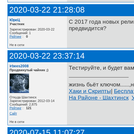
2020-03-22 21:28:08
ЮреЦ
С 2017 года новых рели
Участник
предвидится?
Зарегистрирован: 2020-03-22
Сообщений: 1
Рейтинг
:
0
Не в сети
2020-03-22 23:37:14
irbees2008
Тестируйте, и будет ва
Продвинутый чайник ;)
жизнь бьёт ключом......,н
Хаки и Скрипты
|
Беспл
На Районе - Шахтинск
Откуда Шахтинск
Зарегистрирован: 2012-03-14
Сообщений: 2,875
Рейтинг
:
121
Сайт
Не в сети
2020-07-15 11:07:27