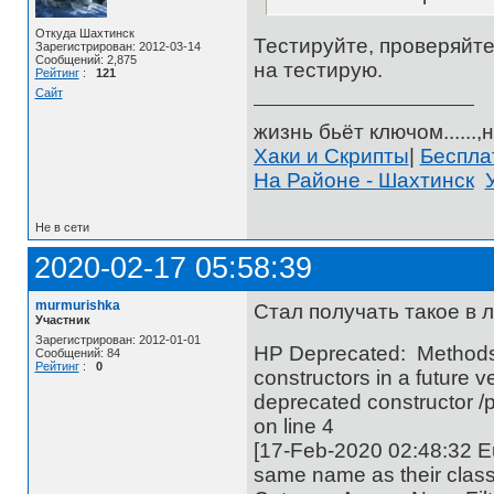
Откуда Шахтинск
Тестируйте, проверяйте
Зарегистрирован: 2012-03-14
Сообщений: 2,875
на тестирую.
Рейтинг
:
121
Сайт
жизнь бьёт ключом......,н
Хаки и Скрипты
|
Беспл
На Районе - Шахтинск
Не в сети
2020-02-17 05:58:39
murmurishka
Стал получать такое в л
Участник
Зарегистрирован: 2012-01-01
HP Deprecated: Methods w
Сообщений: 84
Рейтинг
:
0
constructors in a future 
deprecated constructor /p
on line 4
[17-Feb-2020 02:48:32 
same name as their class 