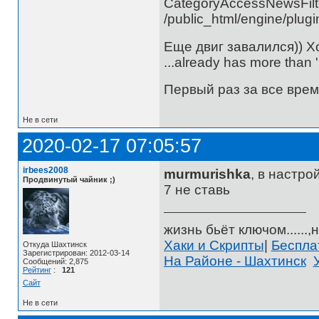
CategoryAccessNewsFilte
/public_html/engine/plug
Еще двиг завалился)) Х
...already has more than
Первый раз за все врем
Не в сети
2020-02-17 07:05:57
irbees2008
murmurishka
, в настро
Продвинутый чайник ;)
7 не ставь
жизнь бьёт ключом......,н
Хаки и Скрипты
|
Беспл
Откуда Шахтинск
Зарегистрирован: 2012-03-14
На Районе - Шахтинск
Сообщений: 2,875
Рейтинг
:
121
Сайт
Не в сети