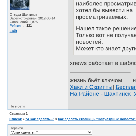
наиболее просматрив
хотел бы вывести на 
Откуда Шахтинск
просматриваемых.
Зарегистрирован: 2012-03-14
Сообщений: 2,875
Рейтинг
:
121
Нашел такое решение:
Сайт
Только вот не получ
новостей.
Может кто знает друг
xnews работает в шабл
жизнь бьёт ключом......,н
Хаки и Скрипты
|
Беспл
На Районе - Шахтинск
Не в сети
Страницы
1
Список
»
"А как сделать..."
»
Как сделать страницы "Популярные новости"
Перейти