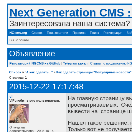
Next Generation CMS 
Заинтересовала наша система? 
NGcms.org
Список
Пользователи
Правила
Поиск
Регистрация
Зай
Вы не зашли.
Объявление
Репозиторий NGCMS на GitHub
|
Telegram канал
|
Статьи по продвижению N
Список
»
"А как сделать..."
»
Как сделать страницы "Популярные новости"
Страницы
1
2015-12-22 17:17:48
vl
На главную страницу вы
VIP любит этого пользователя.
просматриваемых. Счел
вывести на странице ш
Нашел такое решение: н
Откуда ua
Только вот не получае
Зарегистрирован: 2008-10-14