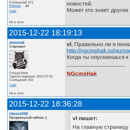
новостей.
Сообщений: 672
Рейтинг
:
14
Может кто знает другие
Сайт
Не в сети
2015-12-22 18:19:13
ahatomik
vl
, Правильно ли я понял
Старожил
http://ngcmshak.ru/razno
Когда ты опускаешься к
NGcmsHak
Откуда Киев
Зарегистрирован: 2012-07-02
Сообщений: 832
Сайт
Не в сети
2015-12-22 18:36:28
irbees2008
vl пишет:
Продвинутый чайник ;)
На главную страницу 