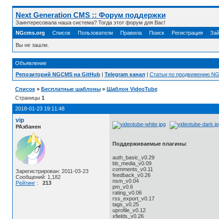
Next Generation CMS :: Форум поддержки
Заинтересовала наша система? Тогда этот форум для Вас!
NGcms.org
Список
Пользователи
Правила
Поиск
Регистрация
Зай
Вы не зашли.
Объявление
Репозиторий NGCMS на GitHub
|
Telegram канал
|
Статьи по продвижению N
Список
»
Бесплатные шаблоны
»
Шаблон VideoTube
Страницы
1
2018-01-23 19:11:48
vip
РАзбанен
Поддерживаемые плагины
:
auth_basic_v0.29
bb_media_v0.09
comments_v0.11
Зарегистрирован: 2011-03-23
feedback_v0.26
Сообщений: 1,182
nsm_v0.04
Рейтинг
:
213
pm_v0.6
rating_v0.06
rss_export_v0.17
tags_v0.25
uprofile_v0.12
xfields_v0.26