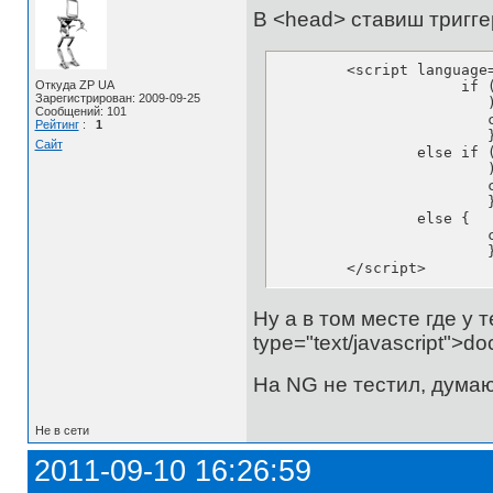
В <head> ставиш тригге
	<script language=javascript>

Откуда ZP UA
		     if ( '{category}' == 'partneram'

Зарегистрирован: 2009-09-25
			){

Сообщений: 101
			cat_triger = '';

Рейтинг
:
1
			}

Сайт
		else if ( '{category}' == 'uslugi'

			){

			cat_triger = '';

			}

		else {

			cat_triger = '{categories}';

			}

	</script>
Ну а в том месте где у т
type="text/javascript">doc
На NG не тестил, думаю
Не в сети
2011-09-10 16:26:59