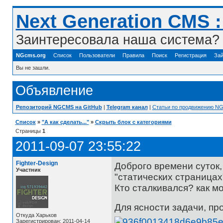
Next Generation CMS 
Заинтересовала наша система? 
NGcms.org
Список
Пользователи
Правила
Поиск
Регистрация
Зай
Вы не зашли.
Объявление
Репозиторий NGCMS на GitHub
|
Telegram канал
|
Статьи по продвижению N
Список
»
"А как сделать..."
»
Скрыть блок с категориями
Страницы
1
2011-09-07 23:55:22
Fighter-Design
Доброго времени суток,
Участник
"статических страницах
Кто сталкивался? как м
Для ясности задачи, пр
Откуда Харьков
Зарегистрирован: 2011-04-14