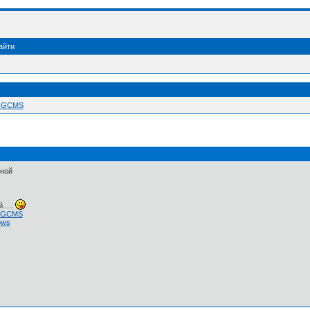
айти
 NGCMS
мной
.....
 NGCMS
ows