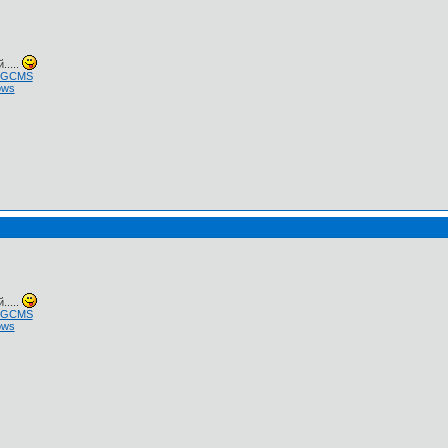
.....
 NGCMS
ows
.....
 NGCMS
ows