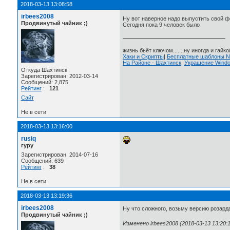
2018-03-13 13:08:58
irbees2008
Ну вот наверное надо выпустить свой 
Продвинутый чайник ;)
Сегодня пока 9 человек было
жизнь бьёт ключом......,ну иногда и гайкой
Хаки и Скрипты
|
Бесплатные шаблоны
На Районе - Шахтинск
Украшение Wind
Откуда Шахтинск
Зарегистрирован: 2012-03-14
Сообщений: 2,875
Рейтинг
:
121
Сайт
Не в сети
2018-03-13 13:16:00
rusiq
гуру
Зарегистрирован: 2014-07-16
Сообщений: 639
Рейтинг
:
38
Не в сети
2018-03-13 13:19:36
irbees2008
Ну что сложного, возьму версию розарда,
Продвинутый чайник ;)
Изменено irbees2008 (2018-03-13 13:20:1