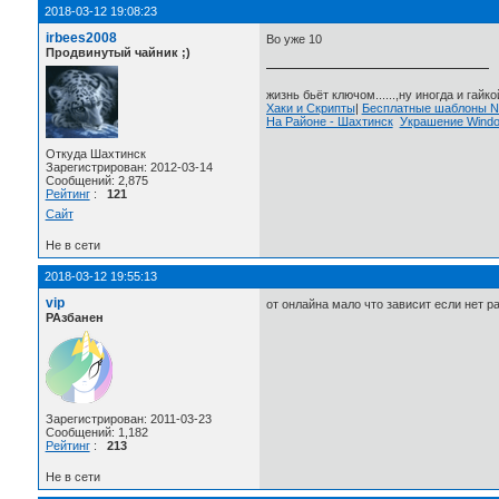
2018-03-12 19:08:23
irbees2008
Во уже 10
Продвинутый чайник ;)
жизнь бьёт ключом......,ну иногда и гайкой
Хаки и Скрипты
|
Бесплатные шаблоны
На Районе - Шахтинск
Украшение Wind
Откуда Шахтинск
Зарегистрирован: 2012-03-14
Сообщений: 2,875
Рейтинг
:
121
Сайт
Не в сети
2018-03-12 19:55:13
vip
от онлайна мало что зависит если нет р
РАзбанен
Зарегистрирован: 2011-03-23
Сообщений: 1,182
Рейтинг
:
213
Не в сети