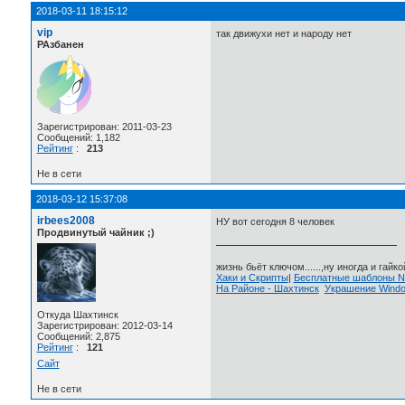
2018-03-11 18:15:12
vip
так движухи нет и народу нет
РАзбанен
Зарегистрирован: 2011-03-23
Сообщений: 1,182
Рейтинг
:
213
Не в сети
2018-03-12 15:37:08
irbees2008
НУ вот сегодня 8 человек
Продвинутый чайник ;)
жизнь бьёт ключом......,ну иногда и гайкой
Хаки и Скрипты
|
Бесплатные шаблоны
На Районе - Шахтинск
Украшение Wind
Откуда Шахтинск
Зарегистрирован: 2012-03-14
Сообщений: 2,875
Рейтинг
:
121
Сайт
Не в сети