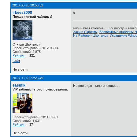
2018-03-18 20:53:52
irbees2008
9
Продвинутый чайник ;)
жизнь бьёт ключом......,ну иногда и гайкой
Хаки и Скрипты
|
Бесплатные шаблоны
На Районе - Шахтинск
Украшение Wind
Откуда Шахтинск
Зарегистрирован: 2012-03-14
Сообщений: 2,875
Рейтинг
:
121
Сайт
Не в сети
2018-03-18 22:23:49
easmik
Не все сидят залогиневшись.
VIP забанил этого пользователя.
Зарегистрирован: 2011-02-01
Сообщений: 1,031
Рейтинг
:
37
Не в сети