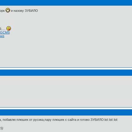
форк
и назову ЗУБИЛО
.....
 NGCMS
ows
 побавлю плюшек от русика,пару плюшек с сайта и готово ЗУБИЛО:lol::lol::lol:
5)