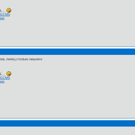
.....
 NGCMS
ows
ов, пипец столько лишнего
.....
 NGCMS
ows