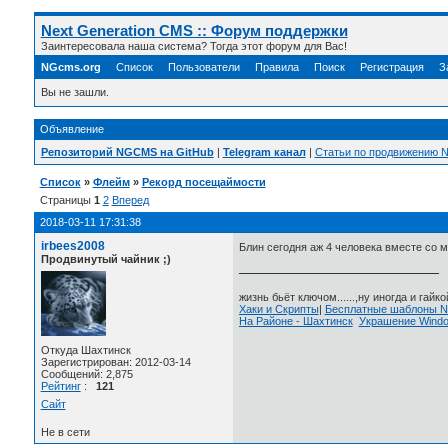
Next Generation CMS :: Форум поддержки
Заинтересовала наша система? Тогда этот форум для Вас!
NGcms.org
Список
Пользователи
Правила
Поиск
Регистрация
З
Вы не зашли.
Объявление
Репозиторий NGCMS на GitHub
|
Telegram канал
|
Статьи по продвижению
Список
»
Флейм
»
Рекорд посещаймости
Страницы
1
2
Вперед
2018-03-11 17:31:38
irbees2008
Блин сегодня аж 4 человека вместе со 
Продвинутый чайник ;)
жизнь бьёт ключом......,ну иногда и гайкой
Хаки и Скрипты
|
Бесплатные шаблоны
На Районе - Шахтинск
Украшение Wind
Откуда Шахтинск
Зарегистрирован: 2012-03-14
Сообщений: 2,875
Рейтинг
:
121
Сайт
Не в сети