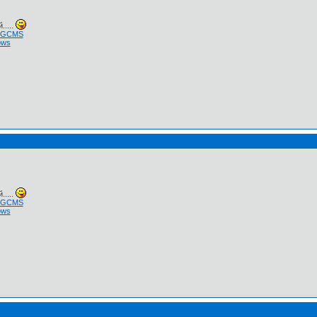
.....
 NGCMS
ows
.....
 NGCMS
ows