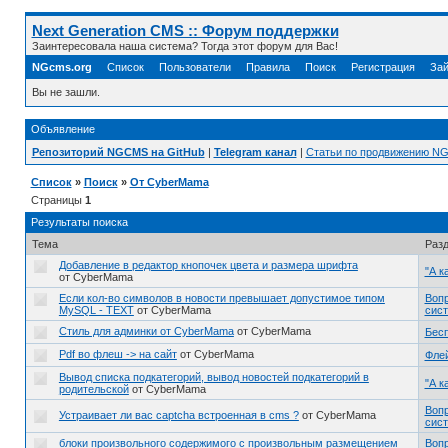
Next Generation CMS :: Форум поддержки
Заинтересовала наша система? Тогда этот форум для Вас!
NGcms.org
Список
Пользователи
Правила
Поиск
Регистрация
Зай
Вы не зашли.
Объявление
Репозиторий NGCMS на GitHub
|
Telegram канал
|
Статьи по продвижению N
Список
»
Поиск
»
От CyberMama
Страницы
1
Результаты поиска
Тема
Раз
Добавление в редактор кнопочек цвета и размера шрифта
"А к
от CyberMama
Если кол-во символов в новости превышает допустимое типом
Воп
MySQL - TEXT
от CyberMama
сис
Стиль для админки от CyberMama
от CyberMama
Бес
Pdf во флеш -> на сайт
от CyberMama
Фле
Вывод списка подкатегорий, вывод новостей подкатегорий в
"А к
родительской
от CyberMama
Воп
Устраивает ли вас captcha встроенная в cms ?
от CyberMama
сис
блоки произвольного содержимого с произвольным размещением
Воп