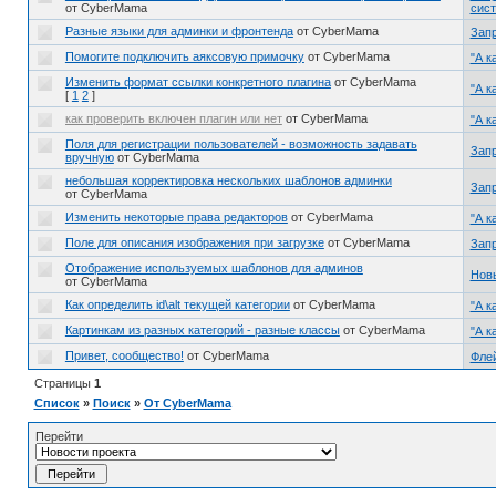
от CyberMama
сис
Разные языки для админки и фронтенда
от CyberMama
Запр
Помогите подключить аяксовую примочку
от CyberMama
"А к
Изменить формат ссылки конкретного плагина
от CyberMama
"А к
[
1
2
]
как проверить включен плагин или нет
от CyberMama
"А к
Поля для регистрации пользователей - возможность задавать
Запр
вручную
от CyberMama
небольшая корректировка нескольких шаблонов админки
Запр
от CyberMama
Изменить некоторые права редакторов
от CyberMama
"А к
Поле для описания изображения при загрузке
от CyberMama
Запр
Отображение используемых шаблонов для админов
Нов
от CyberMama
Как определить id\alt текущей категории
от CyberMama
"А к
Картинкам из разных категорий - разные классы
от CyberMama
"А к
Привет, сообщество!
от CyberMama
Фле
Страницы
1
Список
»
Поиск
»
От CyberMama
Перейти