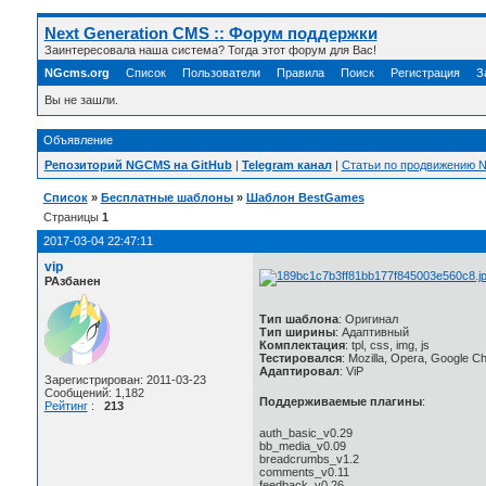
Next Generation CMS :: Форум поддержки
Заинтересовала наша система? Тогда этот форум для Вас!
NGcms.org
Список
Пользователи
Правила
Поиск
Регистрация
З
Вы не зашли.
Объявление
Репозиторий NGCMS на GitHub
|
Telegram канал
|
Статьи по продвижению
Список
»
Бесплатные шаблоны
»
Шаблон BestGames
Страницы
1
2017-03-04 22:47:11
vip
РАзбанен
Тип шаблона
: Оригинал
Тип ширины
: Адаптивный
Комплектация
: tpl, css, img, js
Тестировался
: Mozilla, Opera, Google C
Адаптировал
: ViP
Зарегистрирован: 2011-03-23
Сообщений: 1,182
Поддерживаемые плагины
:
Рейтинг
:
213
auth_basic_v0.29
bb_media_v0.09
breadcrumbs_v1.2
comments_v0.11
feedback_v0.26