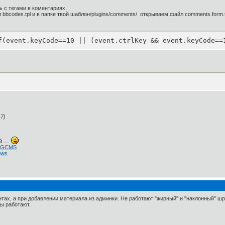
 с тегами в коментариях.
bbcodes.tpl и в папке твой шаблон/plugins/comments/ открываем файл comments.form.t
f(event.keyCode==10 || (event.ctrlKey && event.keyCode==
7)
.....
 NGCMS
ows
ентах, а при добавлении материала из админки. Не работают "жирный" и "наклонный" ш
ы работают.