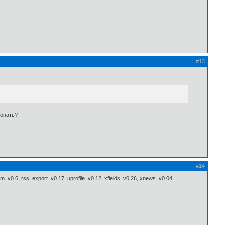
#13
копать?
#14
0.6, rss_export_v0.17, uprofile_v0.12, xfields_v0.26, xnews_v0.04