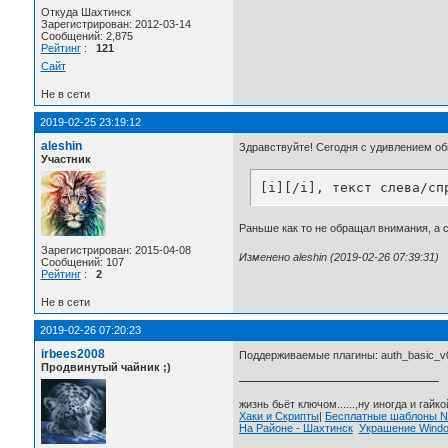
Откуда Шахтинск
Зарегистрирован: 2012-03-14
Сообщений: 2,875
Рейтинг
:
121
Сайт
Не в сети
2019-02-25 23:19:12
aleshin
Здравствуйте! Сегодня с удивлением об
Участник
[i][/i], текст слева/сп
Раньше как то не обращал внимания, а с
Зарегистрирован: 2015-04-08
Изменено aleshin (2019-02-26 07:39:31)
Сообщений: 107
Рейтинг
:
2
Не в сети
2019-02-26 07:20:23
irbees2008
Поддерживаемые плагины: auth_basic_v0.2
Продвинутый чайник ;)
жизнь бьёт ключом......,ну иногда и гайкой
Хаки и Скрипты
|
Бесплатные шаблоны
На Районе - Шахтинск
Украшение Wind