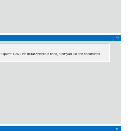
#5
й" шрифт. Сами ВВ вставляются в поле, а визуально при просмотре
#6