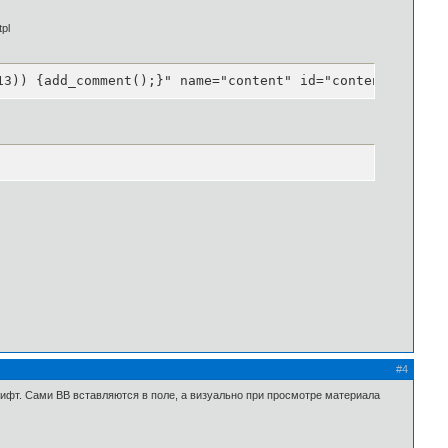
pl
13)) {add_comment();}" name="content" id="content"></tex
#4
рифт. Сами ВВ вставляются в поле, а визуально при просмотре материала