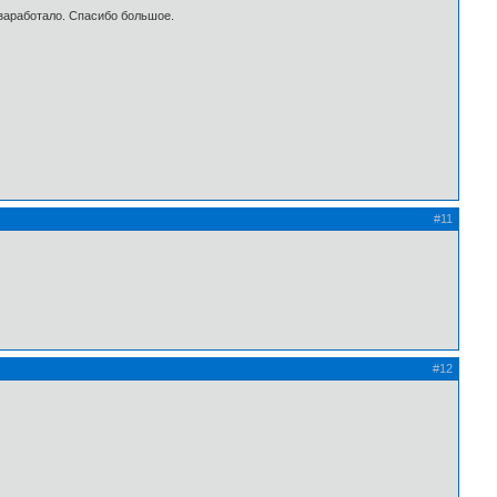
 заработало. Спасибо большое.
#11
#12