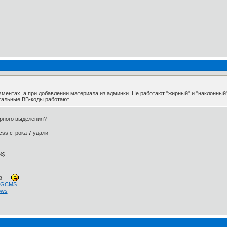
омментах, а при добавлении материала из админки. Не работают "жирный" и "наклонны
тальные ВВ-коды работают.
жирного выделения?
.css строка 7 удали
8)
.....
 NGCMS
ows