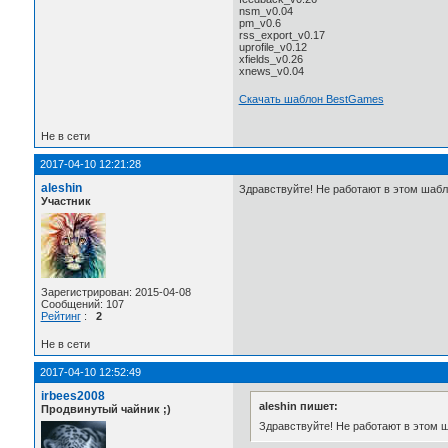
nsm_v0.04
pm_v0.6
rss_export_v0.17
uprofile_v0.12
xfields_v0.26
xnews_v0.04
Скачать шаблон BestGames
Не в сети
2017-04-10 12:21:28
aleshin
Здравствуйте! Не работают в этом шабл
Участник
Зарегистрирован: 2015-04-08
Сообщений: 107
Рейтинг
:
2
Не в сети
2017-04-10 12:52:49
irbees2008
aleshin пишет:
Продвинутый чайник ;)
Здравствуйте! Не работают в этом 