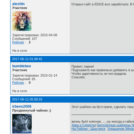
aleshin
Открыл сайт в EDGE все заработало. В 
Участник
Зарегистрирован: 2015-04-08
Сообщений: 107
Рейтинг
:
2
Не в сети
2017-06-11 01:08:42
bumblebee
Привет, парни!
Участник
Подскажите как правильно добавить в шаб
Чтобы адаптивность не пострадала.
Зарегистрирован: 2015-01-14
Спасибо.
Сообщений: 65
Рейтинг
:
0
Не в сети
2017-06-11 05:58:33
irbees2008
Этот шаблон на бутстрапе, сделать так
Продвинутый чайник ;)
жизнь бьёт ключом......,ну иногда и гайкой
Хаки и Скрипты
|
Бесплатные шаблоны
На Районе - Шахтинск
Украшение Wind