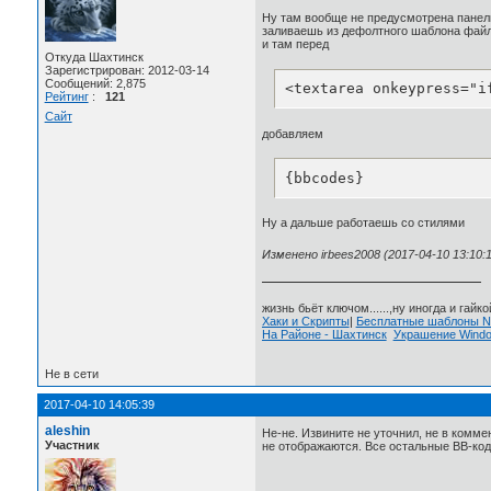
Ну там вообще не предусмотрена панель
заливаешь из дефолтного шаблона файл 
и там перед
Откуда Шахтинск
Зарегистрирован: 2012-03-14
Сообщений: 2,875
<textarea onkeypress="i
Рейтинг
:
121
Сайт
добавляем
{bbcodes}
Ну а дальше работаешь со стилями
Изменено irbees2008 (2017-04-10 13:10:1
жизнь бьёт ключом......,ну иногда и гайкой
Хаки и Скрипты
|
Бесплатные шаблоны
На Районе - Шахтинск
Украшение Wind
Не в сети
2017-04-10 14:05:39
aleshin
Не-не. Извините не уточнил, не в комм
Участник
не отображаются. Все остальные ВВ-код