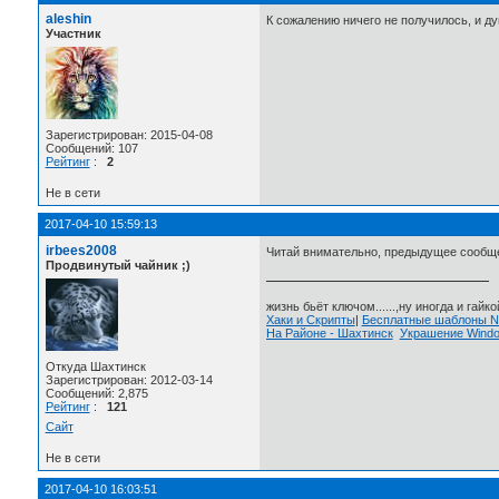
aleshin
К сожалению ничего не получилось, и ду
Участник
Зарегистрирован: 2015-04-08
Сообщений: 107
Рейтинг
:
2
Не в сети
2017-04-10 15:59:13
irbees2008
Читай внимательно, предыдущее сообщ
Продвинутый чайник ;)
жизнь бьёт ключом......,ну иногда и гайкой
Хаки и Скрипты
|
Бесплатные шаблоны
На Районе - Шахтинск
Украшение Wind
Откуда Шахтинск
Зарегистрирован: 2012-03-14
Сообщений: 2,875
Рейтинг
:
121
Сайт
Не в сети
2017-04-10 16:03:51