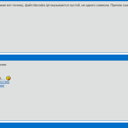
маю вот почему, файл bbcodes.tpl оказывается пустой, ни одного символа. Причем ска
ение
.....
 NGCMS
ows