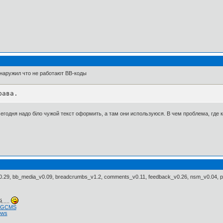
наружил что не работают ВВ-коды
рава.
егодня надо біло чужой текст оформить, а там они используюся. В чем проблема, где 
9, bb_media_v0.09, breadcrumbs_v1.2, comments_v0.11, feedback_v0.26, nsm_v0.04, pm_v
.....
 NGCMS
ows