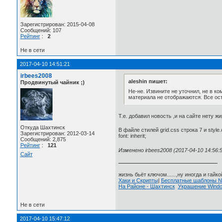
Зарегистрирован: 2015-04-08
Сообщений: 107
Рейтинг
:
2
Не в сети
2017-04-10 14:51:21
irbees2008
aleshin пишет:
Продвинутый чайник ;)
Не-не. Извините не уточнил, не в к
материала не отображаются. Все ос
Т.е. добавил новость ,и на сайте нету 
Откуда Шахтинск
В файле стилей grid.css строка 7 и style
Зарегистрирован: 2012-03-14
font: inherit;
Сообщений: 2,875
Рейтинг
:
121
Изменено irbees2008 (2017-04-10 14:56:5
Сайт
жизнь бьёт ключом......,ну иногда и гайкой
Хаки и Скрипты
|
Бесплатные шаблоны
На Районе - Шахтинск
Украшение Wind
Не в сети
2017-04-10 15:47:12