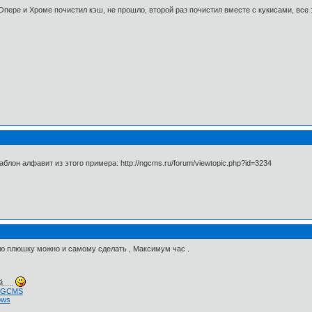
Опере и Хроме почистил кэш, не прошло, второй раз почистил вместе с кукисами, все
лон алфавит из этого примера: http://ngcms.ru/forum/viewtopic.php?id=3234
ую плюшку можно и самому сделать , Максимум час .
.....
 NGCMS
ows