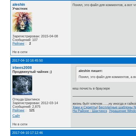
aleshin
Понял, это файл для комментов, а вот ч
Участник
Зарегистрирован: 2015-04-08
Сообщений: 107
Рейтинг
:
2
Не в сети
2017-04-10 16:45:50
irbees2008
aleshin пишет:
Продвинутый чайник ;)
Понял, это файл для комментов, а в
кеш почисть в браузере
Откуда Шахтинск
Зарегистрирован: 2012-03-14
жизнь бьёт ключом......,ну иногда и гайкой
Сообщений: 2,875
Хаки и Скрипты
|
Бесплатные шаблоны
Рейтинг
:
121
На Районе - Шахтинск
Украшение Wind
Сайт
Не в сети
2017-04-10 17:12:46