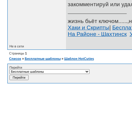
закомментируй или уда
жизнь бьёт ключом......,н
Хаки и Скрипты
|
Беспл
На Районе - Шахтинск
Не в сети
Страницы
1
Список
»
Бесплатные шаблоны
»
Шаблон HotCuties
Перейти