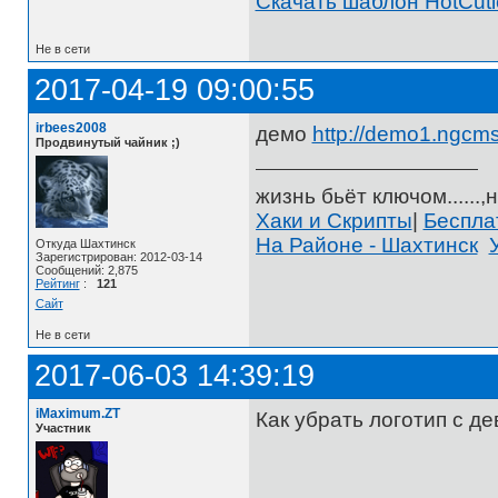
Скачать шаблон HotCuti
Не в сети
2017-04-19 09:00:55
irbees2008
демо
http://demo1.ngcms
Продвинутый чайник ;)
жизнь бьёт ключом......,н
Хаки и Скрипты
|
Беспл
На Районе - Шахтинск
Откуда Шахтинск
Зарегистрирован: 2012-03-14
Сообщений: 2,875
Рейтинг
:
121
Сайт
Не в сети
2017-06-03 14:39:19
iMaximum.ZT
Как убрать логотип с д
Участник