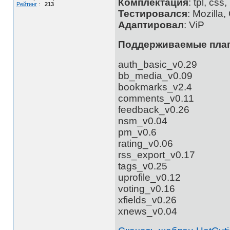
Комплектация
: tpl, cs
Рейтинг
:
213
Тестировался
: Mozilla
Адаптировал
: ViP
Поддерживаемые пла
auth_basic_v0.29
bb_media_v0.09
bookmarks_v2.4
comments_v0.11
feedback_v0.26
nsm_v0.04
pm_v0.6
rating_v0.06
rss_export_v0.17
tags_v0.25
uprofile_v0.12
voting_v0.16
xfields_v0.26
xnews_v0.04