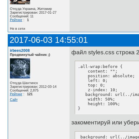
Откуда Украина, Житомир
Зарегистрирован: 2017-01-27
Сообщений: 11
Рейтинг
:
1
Не в сети
2017-06-03 14:55:01
irbees2008
файл styles.css строка 
Продвинутый чайник ;)
.all-wrap:before {

    content: "";

    position: absolute;

    left: 0;

Откуда Шахтинск
    top: 0;

Зарегистрирован: 2012-03-14
    z-index: 10;

Сообщений: 2,875
Рейтинг
:
121
   background: url(../im
    width: 50%;

Сайт
    height: 100%;

}
закоментируй или убер
 background: url(../imag