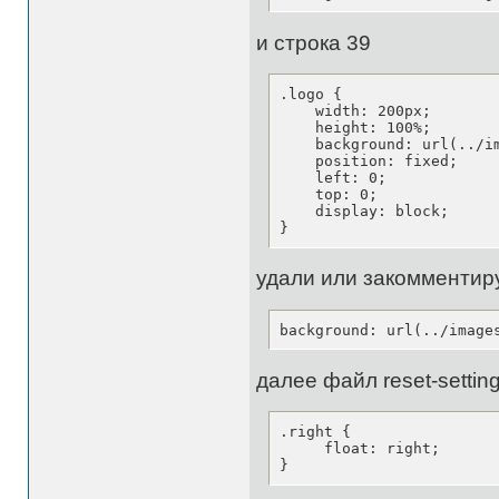
и строка 39
.logo {

    width: 200px;

    height: 100%;

    background: url(../im
    position: fixed;

    left: 0;

    top: 0;

    display: block;

}
удали или закомментир
background: url(../image
далее файл reset-settin
.right {

     float: right;

}