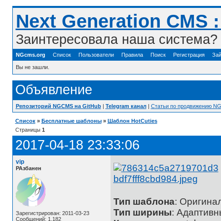
Next Generation CMS 
Заинтересовала наша система? 
NGcms.org
Список
Пользователи
Правила
Поиск
Регистрация
Зай
Вы не зашли.
Объявление
Репозиторий NGCMS на GitHub
|
Telegram канал
|
Статьи по продвижению N
Список
»
Бесплатные шаблоны
»
Шаблон HotCuties
Страницы
1
2017-04-18 23:33:06
vip
РАзбанен
Тип шаблона
: Оригина
Тип ширины
: Адаптив
Зарегистрирован: 2011-03-23
Сообщений: 1,182