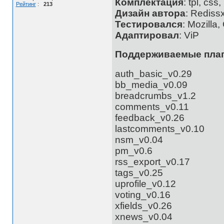
Комплектация
: tpl, cs
Рейтинг
:
213
Дизайн автора
: Rediss
Тестировался
: Mozilla
Адаптировал
: ViP
Поддерживаемые пла
auth_basic_v0.29
bb_media_v0.09
breadcrumbs_v1.2
comments_v0.11
feedback_v0.26
lastcomments_v0.10
nsm_v0.04
pm_v0.6
rss_export_v0.17
tags_v0.25
uprofile_v0.12
voting_v0.16
xfields_v0.26
xnews_v0.04