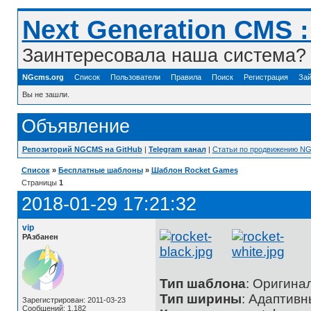
Next Generation CMS 
Заинтересовала наша система? 
NGcms.org
Список
Пользователи
Правила
Поиск
Регистрация
Зай
Вы не зашли.
Объявление
Репозиторий NGCMS на GitHub
|
Telegram канал
|
Статьи по продвижению N
Список
»
Бесплатные шаблоны
»
Шаблон Rocket Games
Страницы
1
2018-01-29 17:21:32
vip
РАзбанен
Тип шаблона
: Оригина
Тип ширины
: Адаптив
Зарегистрирован: 2011-03-23
Сообщений: 1,182