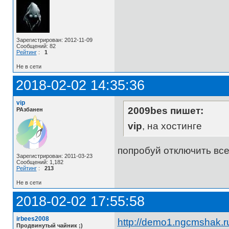
Зарегистрирован: 2012-11-09
Сообщений: 82
Рейтинг
:
1
Не в сети
2018-02-02 14:35:36
vip
2009bes пишет:
РАзбанен
vip
, на хостинге
попробуй отключить все
Зарегистрирован: 2011-03-23
Сообщений: 1,182
Рейтинг
:
213
Не в сети
2018-02-02 17:55:58
irbees2008
http://demo1.ngcmshak.ru
Продвинутый чайник ;)