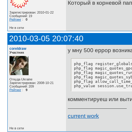
Который в корневой пап
Зарегистрирован: 2010-01-22
Сообщений: 19
Рейтинг
:
0
Не в сети
2010-03-05 20:07:40
coreldraw
у мну 500 еррор возник
Участник
php_flag register_globals
php_flag magic_quotes_gpc
php_flag magic_quotes_run
php_flag magic_quotes_syb
Откуда Ukraine
php_flag allow_call_time_
Зарегистрирован: 2008-10-21
php_value session.use_tr
Сообщений: 209
Рейтинг
:
9
комментируеш или выти
current work
Не в сети