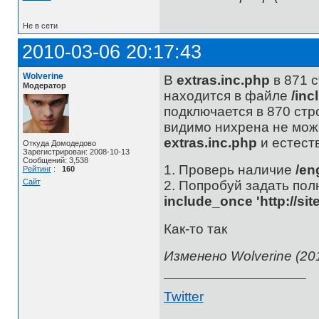
Не в сети
2010-03-06 20:17:43
Wolverine
В
extras.inc.php
в 871 с
Модератор
находится в файле
/inc
подключается в 870 стр
видимо нихрена не може
extras.inc.php
и естест
Откуда Домодедово
Зарегистрирован: 2008-10-13
Сообщений: 3,538
1. Проверь наличие
/en
Рейтинг
:
160
Сайт
2. Попробуй задать полны
include_once 'http://sit
Как-то так
Изменено Wolverine (201
Twitter