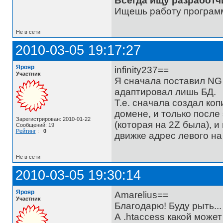
Всегда ищу разработч
Ищешь работу программ
Не в сети
2010-03-05 19:17:27
Ярояр
infinity237==
Участник
Я сначала поставил NG 
адаптировал лишь БД.
Т.е. сначала создал ко
домене, и только после
Зарегистрирован: 2010-01-22
(которая на 2Z была), и
Сообщений: 19
Рейтинг
:
0
движке адрес левого на 
Не в сети
2010-03-05 19:30:14
Ярояр
Amarelius==
Участник
Благодарю! Буду рыть...
А .htaccess какой може