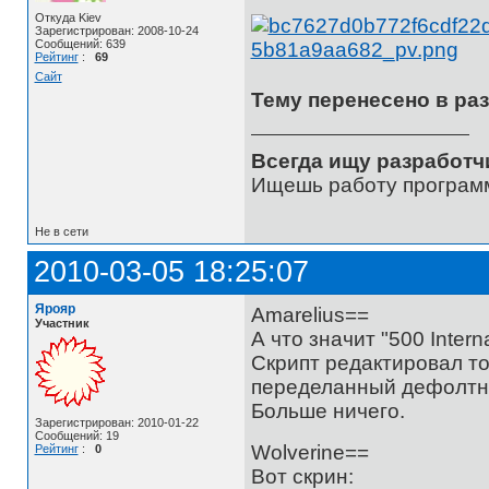
Откуда Kiev
Зарегистрирован: 2008-10-24
Сообщений: 639
Рейтинг
:
69
Сайт
Тему перенесено в разд
Всегда ищу разработч
Ищешь работу программ
Не в сети
2010-03-05 18:25:07
Ярояр
Amarelius==
Участник
А что значит "500 Intern
Скрипт редактировал тол
переделанный дефолтны
Больше ничего.
Зарегистрирован: 2010-01-22
Сообщений: 19
Wolverine==
Рейтинг
:
0
Вот скрин: