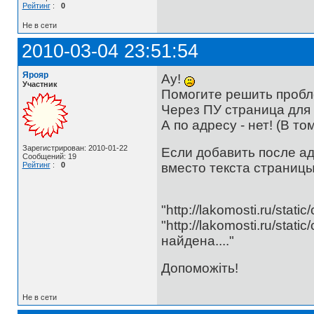
Рейтинг
:
0
Не в сети
2010-03-04 23:51:54
Ярояр
Ау!
Участник
Помогите решить проблем
Через ПУ страница для
А по адресу - нет! (В то
Зарегистрирован: 2010-01-22
Если добавить после ад
Сообщений: 19
вместо текста страницы
Рейтинг
:
0
"http://lakomosti.ru/static
"http://lakomosti.ru/sta
найдена...."
Допоможіть!
Не в сети