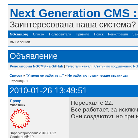
Next Generation CMS 
Заинтересовала наша система? 
NGcms.org
Список
Пользователи
Правила
Поиск
Регистрация
Зай
Вы не зашли.
Объявление
Репозиторий NGCMS на GitHub
|
Telegram канал
|
Статьи по продвижению N
Список
»
"У меня не работает..."
»
Не работают статические страницы
Страницы
1
2010-01-26 13:49:51
Ярояр
Переехал с 2Z.
Участник
Всё работает, за исклю
Они создаются, но при 
Зарегистрирован: 2010-01-22
Сообщений: 19