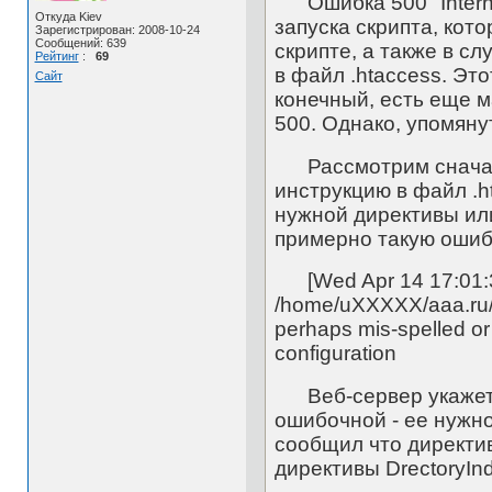
Ошибка 500 "Internal
Откуда Kiev
запуска скрипта, кот
Зарегистрирован: 2008-10-24
Сообщений: 639
скрипте, а также в с
Рейтинг
:
69
в файл .htaccess. Эт
Сайт
конечный, есть еще м
500. Однако, упомяну
Рассмотрим сначала
инструкцию в файл .h
нужной директивы или
примерно такую ошиб
[Wed Apr 14 17:01:38 2
/home/uXXXXX/aaa.ru/w
perhaps mis-spelled or
configuration
Веб-сервер укажет в
ошибочной - ее нужно
сообщил что директивы
директивы DrectoryInd