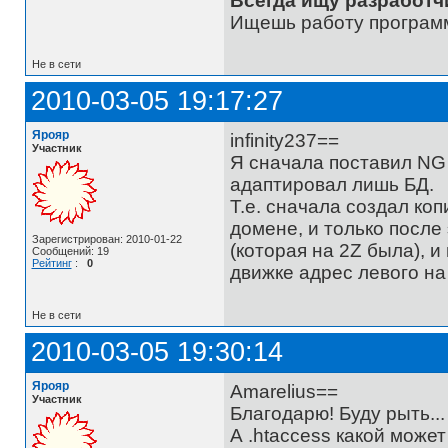
Всегда ищу разработч
Ищешь работу программ
Не в сети
2010-03-05 19:17:27
Ярояр
infinity237==
Участник
Я сначала поставил NG 
адаптировал лишь БД.
Т.е. сначала создал ко
домене, и только после
Зарегистрирован: 2010-01-22
(которая на 2Z была), и
Сообщений: 19
Рейтинг
:
0
движке адрес левого на 
Не в сети
2010-03-05 19:30:14
Ярояр
Amarelius==
Участник
Благодарю! Буду рыть...
А .htaccess какой може