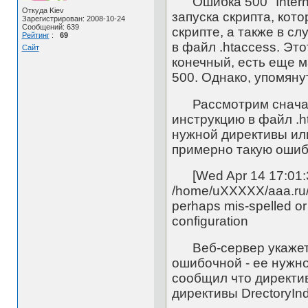
Ошибка 500 "Internal
Откуда Kiev
запуска скрипта, кот
Зарегистрирован: 2008-10-24
Сообщений: 639
скрипте, а также в с
Рейтинг
:
69
в файл .htaccess. Эт
Сайт
конечный, есть еще м
500. Однако, упомяну
Рассмотрим сначала
инструкцию в файл .h
нужной директивы или
примерно такую ошиб
[Wed Apr 14 17:01:38 2
/home/uXXXXX/aaa.ru/w
perhaps mis-spelled or
configuration
Веб-сервер укажет в
ошибочной - ее нужно
сообщил что директивы
директивы DrectoryInd