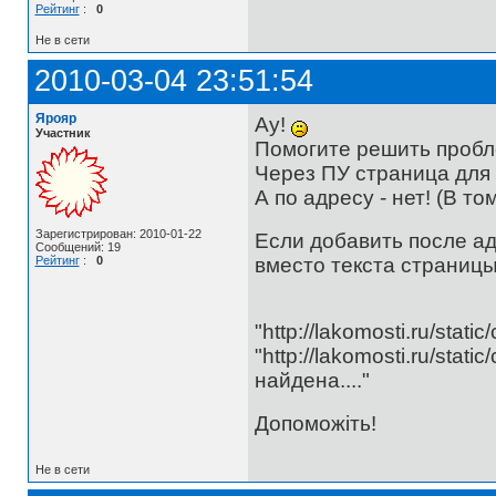
Рейтинг
:
0
Не в сети
2010-03-04 23:51:54
Ярояр
Ау!
Участник
Помогите решить проблем
Через ПУ страница для
А по адресу - нет! (В то
Зарегистрирован: 2010-01-22
Если добавить после ад
Сообщений: 19
вместо текста страницы
Рейтинг
:
0
"http://lakomosti.ru/static
"http://lakomosti.ru/sta
найдена...."
Допоможіть!
Не в сети