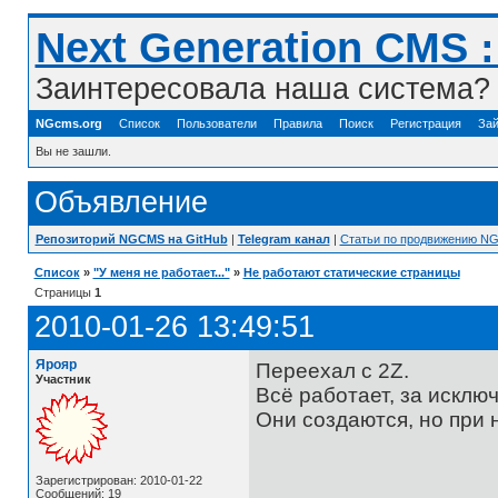
Next Generation CMS 
Заинтересовала наша система? 
NGcms.org
Список
Пользователи
Правила
Поиск
Регистрация
Зай
Вы не зашли.
Объявление
Репозиторий NGCMS на GitHub
|
Telegram канал
|
Статьи по продвижению N
Список
»
"У меня не работает..."
»
Не работают статические страницы
Страницы
1
2010-01-26 13:49:51
Ярояр
Переехал с 2Z.
Участник
Всё работает, за исклю
Они создаются, но при 
Зарегистрирован: 2010-01-22
Сообщений: 19