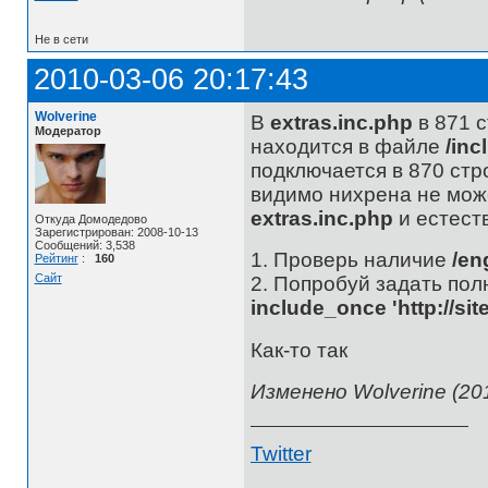
Не в сети
2010-03-06 20:17:43
Wolverine
В
extras.inc.php
в 871 с
Модератор
находится в файле
/inc
подключается в 870 стр
видимо нихрена не може
extras.inc.php
и естест
Откуда Домодедово
Зарегистрирован: 2008-10-13
Сообщений: 3,538
1. Проверь наличие
/en
Рейтинг
:
160
Сайт
2. Попробуй задать полны
include_once 'http://sit
Как-то так
Изменено Wolverine (201
Twitter