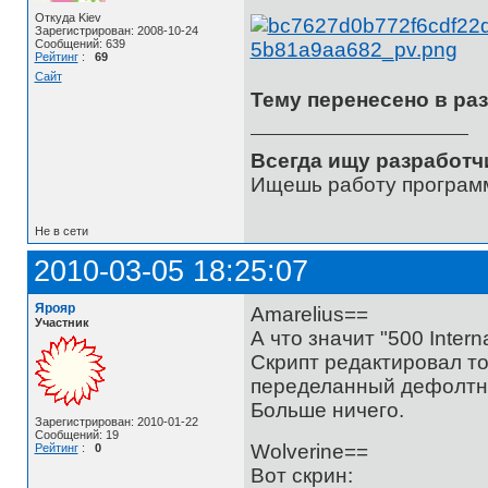
Откуда Kiev
Зарегистрирован: 2008-10-24
Сообщений: 639
Рейтинг
:
69
Сайт
Тему перенесено в разд
Всегда ищу разработч
Ищешь работу программ
Не в сети
2010-03-05 18:25:07
Ярояр
Amarelius==
Участник
А что значит "500 Intern
Скрипт редактировал тол
переделанный дефолтны
Больше ничего.
Зарегистрирован: 2010-01-22
Сообщений: 19
Wolverine==
Рейтинг
:
0
Вот скрин: