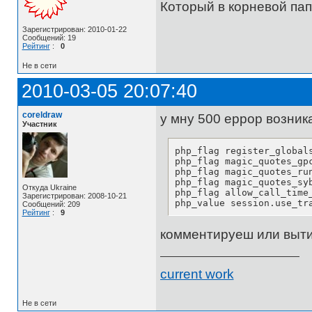
Который в корневой пап
Зарегистрирован: 2010-01-22
Сообщений: 19
Рейтинг
:
0
Не в сети
2010-03-05 20:07:40
coreldraw
у мну 500 еррор возник
Участник
php_flag register_globals
php_flag magic_quotes_gpc
php_flag magic_quotes_run
php_flag magic_quotes_syb
Откуда Ukraine
php_flag allow_call_time_
Зарегистрирован: 2008-10-21
php_value session.use_tr
Сообщений: 209
Рейтинг
:
9
комментируеш или выти
current work
Не в сети