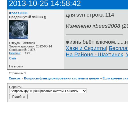
2013-10-25 14:58:42
irbees2008
для svn строка 114
Продвинутый чайник ;)
Изменено irbees2008 (20
жизнь бьёт ключом......,н
Откуда Шахтинск
Зарегистрирован: 2012-03-14
Хаки и Скрипты
|
Беспл
Сообщений: 2,875
Рейтинг
:
121
На Районе - Шахтинск
Сайт
Не в сети
Страницы
1
Список
»
Вопросы функционирования системы в целом
»
Если кол-во си
Перейти