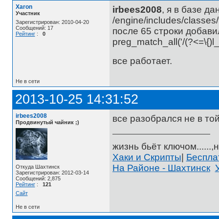
Xaron
irbees2008
, я в базе д
Участник
/engine/includes/classes
Зарегистрирован: 2010-04-20
Сообщений: 17
после 65 строки добави
Рейтинг
:
0
preg_match_all('/(?<=\{)l_(.
все работает.
Не в сети
2013-10-25 14:31:52
irbees2008
все разобрался не в то
Продвинутый чайник ;)
жизнь бьёт ключом......,н
Хаки и Скрипты
|
Беспл
На Районе - Шахтинск
Откуда Шахтинск
Зарегистрирован: 2012-03-14
Сообщений: 2,875
Рейтинг
:
121
Сайт
Не в сети