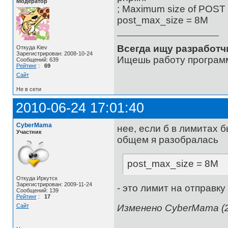
Модератор
; Maximum size of POST d
post_max_size = 8M
Всегда ищу разработч
Откуда Kiev
Зарегистрирован: 2008-10-24
Ищешь работу программ
Сообщений: 639
Рейтинг
:
69
Сайт
Не в сети
2010-06-24 17:01:40
CyberMama
нее, если б в лимитах б
Участник
общем я разобралась
post_max_size = 8M
Откуда Иркутск
Зарегистрирован: 2009-11-24
- это лимит на отправк
Сообщений: 139
Рейтинг
:
17
Изменено CyberMama (2
Сайт