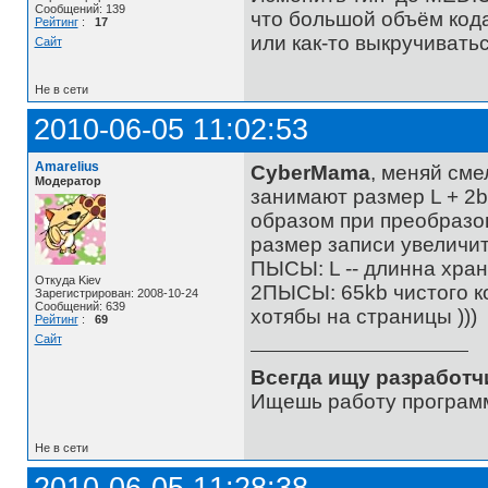
Сообщений: 139
что большой объём кода 
Рейтинг
:
17
или как-то выкручивать
Сайт
Не в сети
2010-06-05 11:02:53
Amarelius
CyberMama
, меняй сме
Модератор
занимают размер L + 2b
образом при преобразо
размер записи увеличитс
ПЫСЫ: L -- длинна хран
Откуда Kiev
2ПЫСЫ: 65kb чистого к
Зарегистрирован: 2008-10-24
Сообщений: 639
хотябы на страницы )))
Рейтинг
:
69
Сайт
Всегда ищу разработч
Ищешь работу программ
Не в сети
2010-06-05 11:28:38