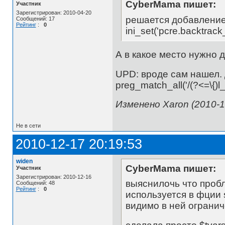
CyberMama пишет:
Участник
Зарегистрирован: 2010-04-20
решается добавлением
Сообщений: 17
Рейтинг
:
0
ini_set('pcre.backtrack
А в какое место нужно 
UPD: вроде сам нашел. 
preg_match_all('/(?<=\{)l_(.
Изменено Xaron (2010-1
Не в сети
2010-12-17 20:19:53
widen
CyberMama пишет:
Участник
Зарегистрирован: 2010-12-16
выяснилочь что пробл
Сообщений: 48
Рейтинг
:
0
используется в фции 
видимо в ней ограни