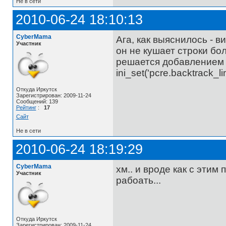
Не в сети
2010-06-24 18:10:13
CyberMama
Ага, как выяснилось - в
Участник
он не кушает строки бо
решается добавлением в
ini_set('pcre.backtrack_l
Откуда Иркутск
Зарегистрирован: 2009-11-24
Сообщений: 139
Рейтинг
:
17
Сайт
Не в сети
2010-06-24 18:19:29
CyberMama
хм.. и вроде как с этим
Участник
рабоать...
Откуда Иркутск
Зарегистрирован: 2009-11-24