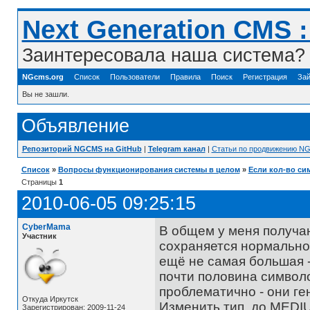
Next Generation CMS 
Заинтересовала наша система? 
NGcms.org
Список
Пользователи
Правила
Поиск
Регистрация
Зай
Вы не зашли.
Объявление
Репозиторий NGCMS на GitHub
|
Telegram канал
|
Статьи по продвижению N
Список
»
Вопросы функционирования системы в целом
»
Если кол-во си
Страницы
1
2010-06-05 09:25:15
CyberMama
В общем у меня получаю
Участник
сохраняется нормально.
ещё не самая большая -
почти половина символов
проблематично - они ген
Откуда Иркутск
Изменить тип до MEDIU
Зарегистрирован: 2009-11-24