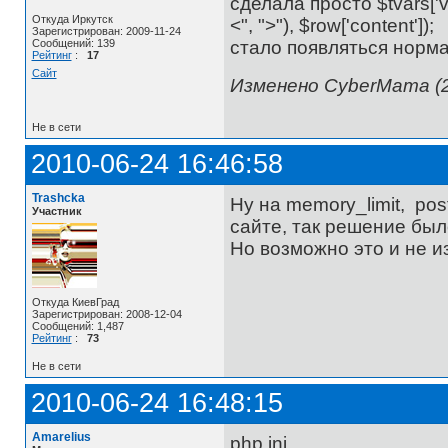
сделала просто $tvars['vars
Откуда Иркутск
<", ">"), $row['content']);
Зарегистрирован: 2009-11-24
стало появляться норма
Сообщений: 139
Рейтинг
:
17
Сайт
Изменено CyberMama (2
Не в сети
2010-06-24 16:46:58
Trashcka
Ну на memory_limit, pos
Участник
сайте, так решение был
Но возможно это и не из
Откуда КиевГрад
Зарегистрирован: 2008-12-04
Сообщений: 1,487
Рейтинг
:
73
Не в сети
2010-06-24 16:48:15
Amarelius
php.ini