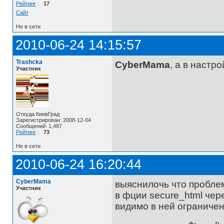
Рейтинг
:
17
Сайт
Не в сети
2010-06-24 14:15:57
Trashcka
CyberMama
, а в настр
Участник
Откуда КиевГрад
Зарегистрирован: 2008-12-04
Сообщений: 1,487
Рейтинг
:
73
Не в сети
2010-06-24 16:20:44
CyberMama
выяснилочь что проблем
Участник
в фции secure_html чере
видимо в ней ограниче