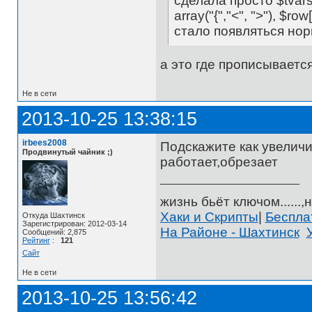
сделала просто $tvars['v
array("{","<", ">"), $row[
стало появляться но
а это где прописываетс
Не в сети
2013-10-25 13:38:15
irbees2008
Подскажите как увеличи
Продвинутый чайник ;)
работает,обрезает
жизнь бьёт ключом......,н
Хаки и Скрипты
|
Беспл
Откуда Шахтинск
Зарегистрирован: 2012-03-14
На Районе - Шахтинск
Сообщений: 2,875
Рейтинг
:
121
Сайт
Не в сети
2013-10-25 13:56:42