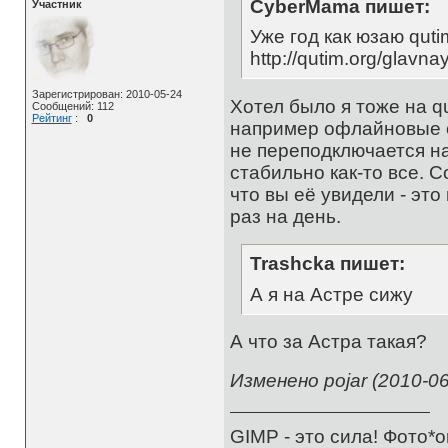
CyberMama пишет:
Участник
Уже год как юзаю quti
http://qutim.org/glavn
Зарегистрирован: 2010-05-24
Хотел было я тоже на qu
Сообщений: 112
Рейтинг
:
0
например офлайновые со
не переподключается на
стабильно как-то все. 
что вы её увидели - это
раз на день.
Trashcka пишет:
А я на Астре сижу
А что за Астра такая?
Изменено pojar (2010-06
GIMP - это сила! Фото*о