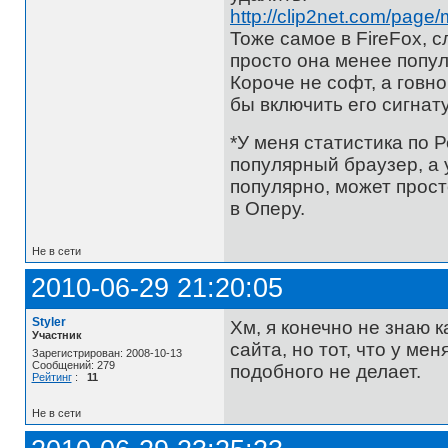
http://clip2net.com/pag
Тоже самое в FireFox, с
просто она менее попул
Короче не софт, а говн
бы включить его сигнат
*У меня статистика по 
популярный браузер, а у
популярно, может прост
в Оперу.
Не в сети
2010-06-29 21:20:05
Styler
Хм, я конечно не знаю 
Участник
сайта, но тот, что у ме
Зарегистрирован: 2008-10-13
Сообщений: 279
подобного не делает.
Рейтинг
:
11
Не в сети