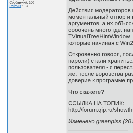
Сообщений: 100
Рейтинг
:
3
Действия модераторов 
моментальный отпор и 
аргументов, а их обЪяс
оооочень много где, н
TVirtualTreeHintWindow
которые начиная с Win2
Откровенно говоря, пос
пароли) стали хранитьс
пользователя - я перес
же, после воровства ра
доверие к программе пр
Что скажете?
ССЫЛКА НА ТОПИК:
http://forum.qip.ru/show
Изменено greenpiss (201