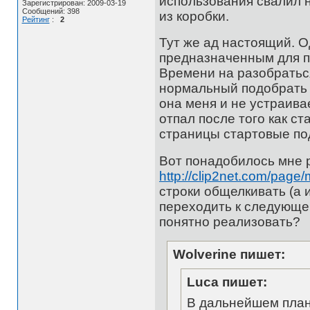
использования свалил н
Зарегистрирован: 2009-03-19
Сообщений: 398
из коробки.
Рейтинг
:
2
Тут же ад настоящий. О
предназначенным для пл
Времени на разобраться
нормальный подобрать н
она меня и не устраивае
отпал после того как с
страницы стартовые по
Вот понадобилось мне 
http://clip2net.com/pag
строки общелкивать (а 
переходить к следующей
понятно реализовать?
Wolverine пишет:
Luca пишет:
В дальнейшем план