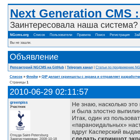
Next Generation CMS 
Заинтересовала наша система? 
NGcms.org
Список
Пользователи
Правила
Поиск
Регистрация
Зай
Вы не зашли.
Объявление
Репозиторий NGCMS на GitHub
|
Telegram канал
|
Статьи по продвижению N
Список
»
Флейм
»
QIP делает скриншоты с экрана и отправляет разработч
Страницы
1
2010-06-29 02:11:57
greenpiss
Не знаю, насколько это
Участник
и была злостно выпилин
Итак, один из пользова
«параноидальных» наст
вдруг Касперский выда
Откуда Saint-Petersburg
сделать скриншот экр
Зарегистрирован: 2008-10-18