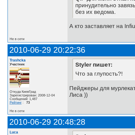
принудительно завяз
без их ведома.
А кто заставляет на Inf
Не в сети
2010-06-29 20:22:36
Trashcka
Styler пишет:
Участник
Что за глупость?!
Пейджеры для мурлеката
Откуда КиевГрад
Лиса ))
Зарегистрирован: 2008-12-04
Сообщений: 1,487
Рейтинг
:
73
Не в сети
2010-06-29 20:48:28
Luca