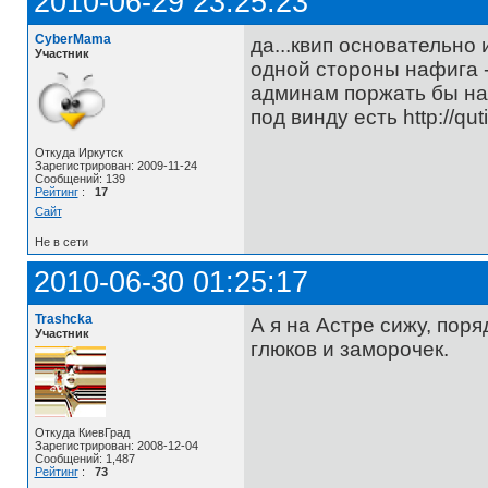
2010-06-29 23:25:23
CyberMama
да...квип основательно
Участник
одной стороны нафига -
админам поржать бы над 
под винду есть http://qu
Откуда Иркутск
Зарегистрирован: 2009-11-24
Сообщений: 139
Рейтинг
:
17
Сайт
Не в сети
2010-06-30 01:25:17
Trashcka
А я на Астре сижу, поря
Участник
глюков и заморочек.
Откуда КиевГрад
Зарегистрирован: 2008-12-04
Сообщений: 1,487
Рейтинг
:
73