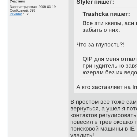
Styler пишет:
Участник
Зарегистрирован: 2009-03-19
Сообщений: 398
Trashcka пишет:
Рейтинг
:
2
Все эти квипы, аси
забыть о них.
Что за глупость?!
QIP для меня отпал
принудительно зав
юзерам без их вед
А кто заставляет на I
В простом все тоже сам
вернуться, а ушел я по
контактов регулировать,
повесил в трее окошко 
поисковой машины в IE и 
удалить!