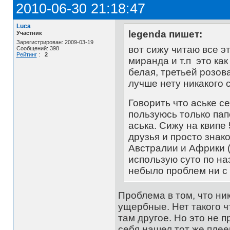
2010-06-30 21:18:47
Luca
legenda пишет:
Участник
Зарегистрирован: 2009-03-19
вот сижу читаю все э
Сообщений: 398
Рейтинг
:
2
миранда и т.п это ка
белая, третьей розова
лучше нету никакого с
Говорить что аське 
пользуюсь только пап
аська. Сижу на квипе 
друзья и просто знак
Австралии и Африки (
использую суто по наз
небыло проблем ни с 
Проблема в том, что ник
ущербные. Нет такого ч
там другое. Но это не 
себя нашел тот же плее