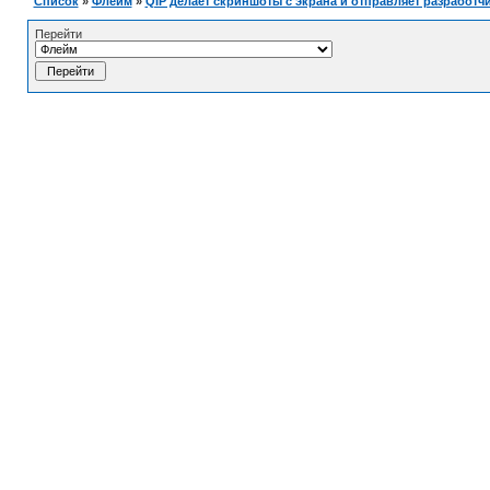
Список
»
Флейм
»
QIP делает скриншоты с экрана и отправляет разработч
Перейти