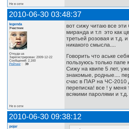
Не в сети
2010-06-30 03:48:37
legenda
вот сижу читаю все эти
Участник
миранда и т.п это как ц
третьей розовая и т.д. 
никакого смысла....
Откуда ua
Говорить что аське се
Зарегистрирован: 2009-12-22
Сообщений: 2,160
пользуюсь только папе м
Рейтинг
:
39
Сижу на квипе 5 лет, уж
знакомые, родные.... п
счас в ПАР на ЧС-2010 
переписка! все ! у меня
всякими паролями и т.д.
Не в сети
2010-06-30 09:38:12
pojar