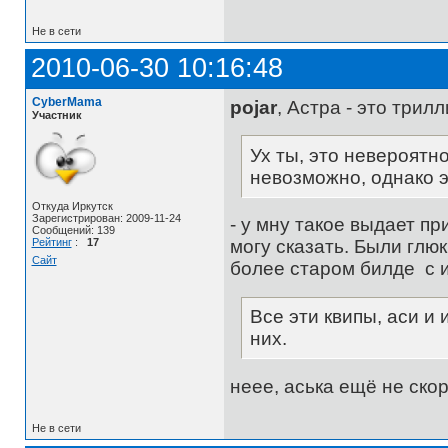
Не в сети
2010-06-30 10:16:48
CyberMama
pojar
, Астра - это трил
Участник
Ух ты, это невероятно
невозможно, однако э
Откуда Иркутск
Зарегистрирован: 2009-11-24
- у мну такое выдает пр
Сообщений: 139
Рейтинг
:
17
могу сказать. Были глю
Сайт
более старом билде с и
Все эти квипы, аси и
них.
неее, аська ещё не скор
Не в сети