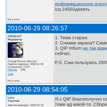
информационное агент
icq 24550девять
Не в сети
2010-06-29 08:26:57
infinity237
1. Тема старая.
Модератор
2. Снимки экрана? Сам
3. QIP Infium
не так дав
сейчас.
Откуда Russia, Moscow
P.S. Сам пользуюсь 200
Зарегистрирован: 2008-11-09
Сообщений: 2,674
Рейтинг
:
176
Сайт
Не в сети
2010-06-29 08:54:05
Luca
Я с QIP благополучно св
Участник
тоже ад какой-то. Сбор
Зарегистрирован: 2009-03-19