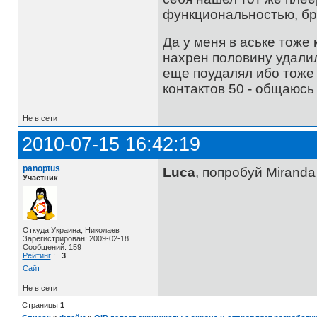
функциональностью, брау
Да у меня в аське тоже
нахрен половину удалил
еще поудалял ибо тоже 
контактов 50 - общаюсь 
Не в сети
2010-07-15 16:42:19
panoptus
Luca
, попробуй Miranda
Участник
Откуда Украина, Николаев
Зарегистрирован: 2009-02-18
Сообщений: 159
Рейтинг
:
3
Сайт
Не в сети
Страницы
1