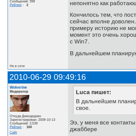
Сообщений: 398
непонятно как работаю
Рейтинг
:
2
Кончилось тем, что пос
сейчас вполне доволен.
примеру историю не мо
момент это очень хоро
с Win7.
В дальнейшем планирую 
Не в сети
2010-06-29 09:49:16
Wolverine
Luca пишет:
Модератор
В дальнейшем планиру
свое.
Откуда Домодедово
Зарегистрирован: 2008-10-13
Ээ, у меня все контакты
Сообщений: 3,538
Рейтинг
:
160
джаббере
Сайт