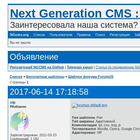
Next Generation CMS 
Заинтересовала наша система? 
NGcms.org
Список
Пользователи
Правила
Поиск
Регистрация
Зай
Вы не зашли.
Объявление
Репозиторий NGCMS на GitHub
|
Telegram канал
|
Статьи по продвижению N
Список
»
Бесплатные шаблоны
»
Шаблон форума ForumUS
Страницы
1
2017-06-14 17:18:58
vip
РАзбанен
Тип шаблона
: Рип
Тип ширины
: Адаптивный
Комплектация
: tpl, css, img, js
Тестировался
: Mozilla, Opera, Google Ch
Адаптировал
: ViP
Зарегистрирован: 2011-03-23
Сообщений: 1,182