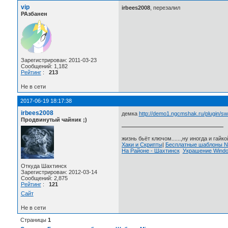
vip
irbees2008
, перезалил
РАзбанен
Зарегистрирован: 2011-03-23
Сообщений: 1,182
Рейтинг
:
213
Не в сети
2017-06-19 18:17:38
irbees2008
демка
http://demo1.ngcmshak.ru/plugin/sw
Продвинутый чайник ;)
жизнь бьёт ключом......,ну иногда и гайкой
Хаки и Скрипты
|
Бесплатные шаблоны
На Районе - Шахтинск
Украшение Wind
Откуда Шахтинск
Зарегистрирован: 2012-03-14
Сообщений: 2,875
Рейтинг
:
121
Сайт
Не в сети
Страницы
1