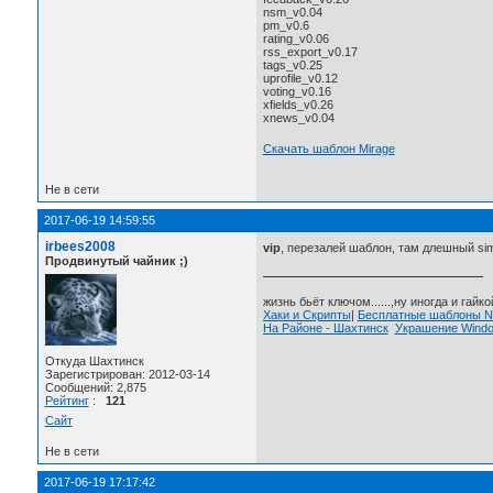
nsm_v0.04
pm_v0.6
rating_v0.06
rss_export_v0.17
tags_v0.25
uprofile_v0.12
voting_v0.16
xfields_v0.26
xnews_v0.04
Скачать шаблон Mirage
Не в сети
2017-06-19 14:59:55
irbees2008
vip
, перезалей шаблон, там длешный sim
Продвинутый чайник ;)
жизнь бьёт ключом......,ну иногда и гайкой
Хаки и Скрипты
|
Бесплатные шаблоны
На Районе - Шахтинск
Украшение Wind
Откуда Шахтинск
Зарегистрирован: 2012-03-14
Сообщений: 2,875
Рейтинг
:
121
Сайт
Не в сети
2017-06-19 17:17:42