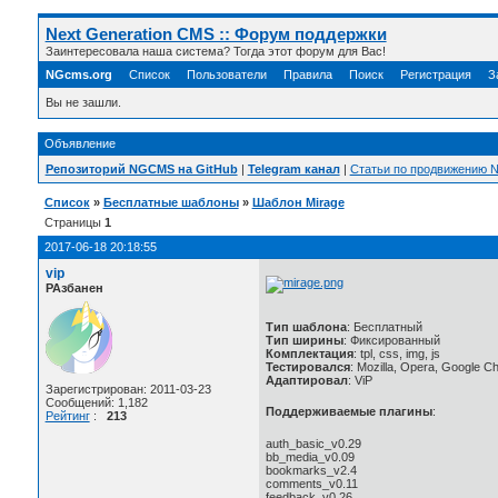
Next Generation CMS :: Форум поддержки
Заинтересовала наша система? Тогда этот форум для Вас!
NGcms.org
Список
Пользователи
Правила
Поиск
Регистрация
З
Вы не зашли.
Объявление
Репозиторий NGCMS на GitHub
|
Telegram канал
|
Статьи по продвижению
Список
»
Бесплатные шаблоны
»
Шаблон Mirage
Страницы
1
2017-06-18 20:18:55
vip
РАзбанен
Тип шаблона
: Бесплатный
Тип ширины
: Фиксированный
Комплектация
: tpl, css, img, js
Тестировался
: Mozilla, Opera, Google C
Адаптировал
: ViP
Зарегистрирован: 2011-03-23
Сообщений: 1,182
Поддерживаемые плагины
:
Рейтинг
:
213
auth_basic_v0.29
bb_media_v0.09
bookmarks_v2.4
comments_v0.11
feedback_v0.26