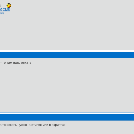
.....
 NGCMS
ows
что там надо искать
в,то искать нужно в стилях или в скриптах