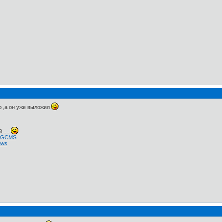
ю ,а он уже выложил
.....
 NGCMS
ows