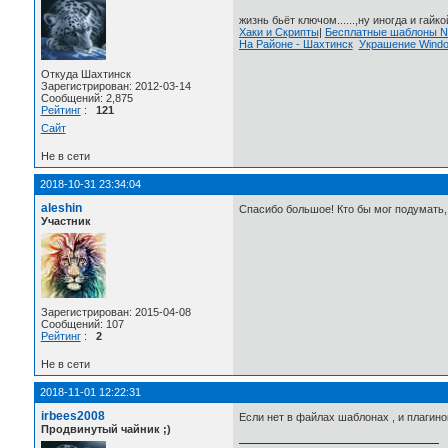
жизнь бьёт ключом......,ну иногда и гайкой
Хаки и Скрипты
|
Бесплатные шаблоны
На Районе - Шахтинск
Украшение Wind
Откуда Шахтинск
Зарегистрирован: 2012-03-14
Сообщений: 2,875
Рейтинг
:
121
Сайт
Не в сети
2018-10-31 23:34:04
aleshin
Спасибо большое! Кто бы мог подумать, 
Участник
Зарегистрирован: 2015-04-08
Сообщений: 107
Рейтинг
:
2
Не в сети
2018-11-01 12:22:31
irbees2008
Если нет в файлах шаблонах , и плагино
Продвинутый чайник ;)