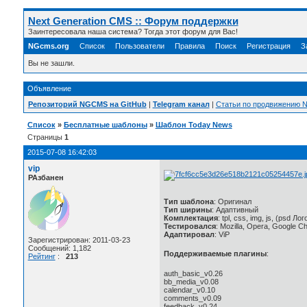
Next Generation CMS :: Форум поддержки
Заинтересовала наша система? Тогда этот форум для Вас!
NGcms.org
Список
Пользователи
Правила
Поиск
Регистрация
З
Вы не зашли.
Объявление
Репозиторий NGCMS на GitHub
|
Telegram канал
|
Статьи по продвижению
Список
»
Бесплатные шаблоны
»
Шаблон Today News
Страницы
1
2015-07-08 16:42:03
vip
РАзбанен
Тип шаблона
: Оригинал
Тип ширины
: Адаптивный
Комплектация
: tpl, css, img, js, (psd Ло
Тестировался
: Mozilla, Opera, Google C
Адаптировал
: ViP
Зарегистрирован: 2011-03-23
Сообщений: 1,182
Поддерживаемые плагины
:
Рейтинг
:
213
auth_basic_v0.26
bb_media_v0.08
calendar_v0.10
comments_v0.09
feedback_v0.24