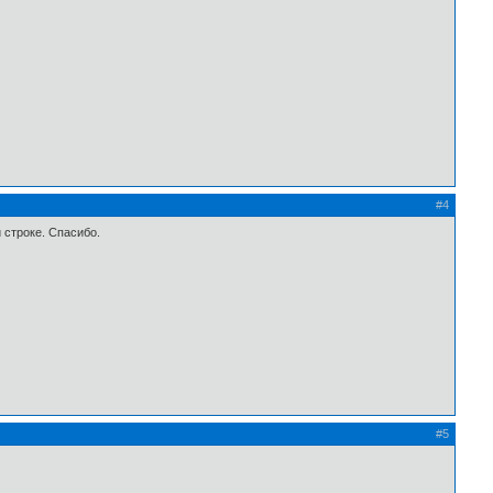
#4
 строке. Спасибо.
#5