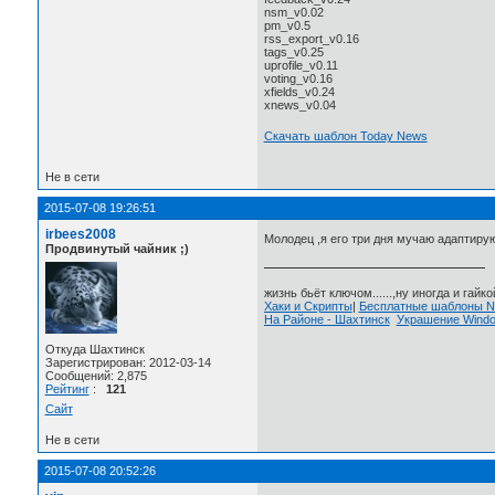
nsm_v0.02
pm_v0.5
rss_export_v0.16
tags_v0.25
uprofile_v0.11
voting_v0.16
xfields_v0.24
xnews_v0.04
Скачать шаблон Today News
Не в сети
2015-07-08 19:26:51
irbees2008
Молодец ,я его три дня мучаю адаптиру
Продвинутый чайник ;)
жизнь бьёт ключом......,ну иногда и гайкой
Хаки и Скрипты
|
Бесплатные шаблоны
На Районе - Шахтинск
Украшение Wind
Откуда Шахтинск
Зарегистрирован: 2012-03-14
Сообщений: 2,875
Рейтинг
:
121
Сайт
Не в сети
2015-07-08 20:52:26