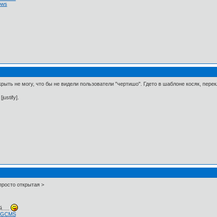
ows
рыть не могу, что бы не видели пользователи "чертишо". Гдето в шаблоне косяк, пере
justify].
 просто открытая >
.....
 NGCMS