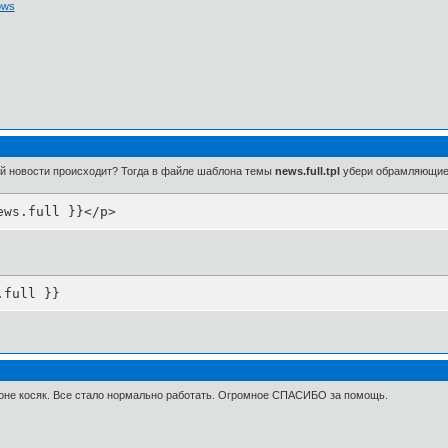
ows
ой новости происходит? Тогда в файле шаблона темы
news.full.tpl
убери обрамляющие
ews.full }}</p>
.full }}
аблоне косяк. Все стало нормально работать. Огромное СПАСИБО за помощь.