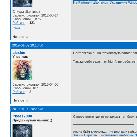
На Районе - Шахтинск
Украшение Wind
Откуда Шахтинск
Зарегистрирован: 2012-03-14
Сообщений: 2,875
Рейтинг
:
121
Сайт
Не в сети
2019-01-09 20:18:30
aleshin
Сайт отключен на "техобслуживание" отк
Участник
Так же себя ведет тег [right], не работает [
Зарегистрирован: 2015-04-08
Сообщений: 107
Рейтинг
:
2
Не в сети
2019-01-09 20:29:48
irbees2008
Скорее всего где то не закрыт тег, блок,
Продвинутый чайник ;)
жизнь бьёт ключом......,ну иногда и гайкой
Хаки и Скрипты
|
Бесплатные шаблоны