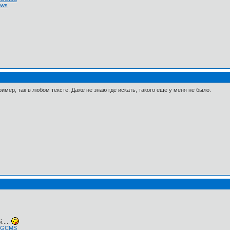
ows
ример, так в любом тексте. Даже не знаю где искать, такого еще у меня не было.
.....
 NGCMS