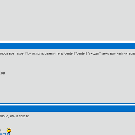
ось вот такое. При использовании тега [center][/center] "уходит" межстрочный интерва
блоне, или в тексте
.....
 NGCMS