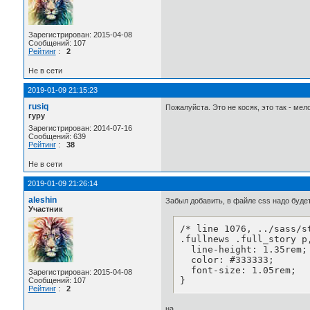
Зарегистрирован: 2015-04-08
Сообщений: 107
Рейтинг
:
2
Не в сети
2019-01-09 21:15:23
rusiq
Пожалуйста. Это не косяк, это так - мел
гуру
Зарегистрирован: 2014-07-16
Сообщений: 639
Рейтинг
:
38
Не в сети
2019-01-09 21:26:14
aleshin
Забыл добавить, в файле css надо буде
Участник
/* line 1076, ../sass/st
.fullnews .full_story p
  line-height: 1.35rem;

  color: #333333;

  font-size: 1.05rem;

Зарегистрирован: 2015-04-08
}
Сообщений: 107
Рейтинг
:
2
на