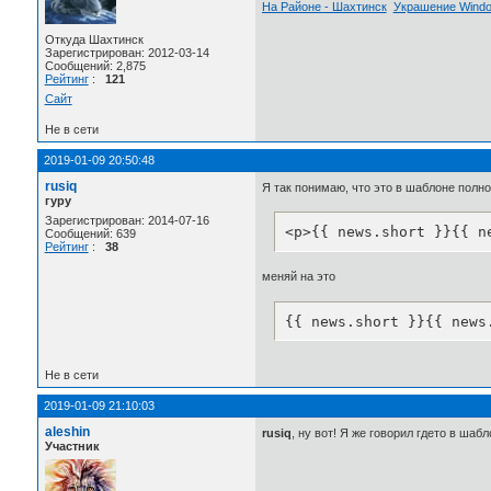
На Районе - Шахтинск
Украшение Wind
Откуда Шахтинск
Зарегистрирован: 2012-03-14
Сообщений: 2,875
Рейтинг
:
121
Сайт
Не в сети
2019-01-09 20:50:48
rusiq
Я так понимаю, что это в шаблоне полн
гуру
Зарегистрирован: 2014-07-16
<p>{{ news.short }}{{ n
Сообщений: 639
Рейтинг
:
38
меняй на это
{{ news.short }}{{ news
Не в сети
2019-01-09 21:10:03
aleshin
rusiq
, ну вот! Я же говорил гдето в ш
Участник