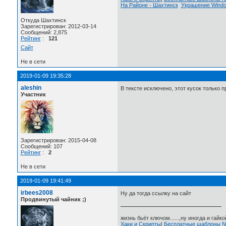
На Районе - Шахтинск
Украшение Wind
Откуда Шахтинск
Зарегистрирован: 2012-03-14
Сообщений: 2,875
Рейтинг
:
121
Сайт
Не в сети
2019-01-09 19:35:28
aleshin
В тексте исключено, этот кусок только п
Участник
Зарегистрирован: 2015-04-08
Сообщений: 107
Рейтинг
:
2
Не в сети
2019-01-09 19:41:49
irbees2008
Ну да тогда ссылку на сайт
Продвинутый чайник ;)
жизнь бьёт ключом......,ну иногда и гайкой
Хаки и Скрипты
|
Бесплатные шаблоны