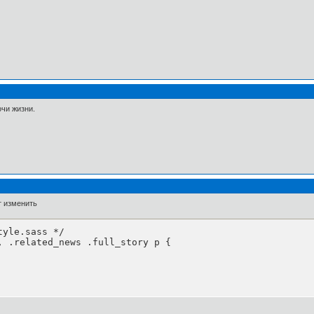
очи жизни.
т изменить
yle.sass */

, .related_news .full_story p {
