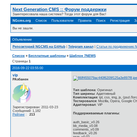
Next Generation CMS :: Форум поддержки
Заинтересовала наша система? Тогда этот форум для Вас!
NGcms.org
Список
Пользователи
Правила
Поиск
Регистрация
З
Вы не зашли.
Объявление
Репозиторий NGCMS на GitHub
|
Telegram канал
|
Статьи по продвижению
Список
»
Бесплатные шаблоны
»
Шаблон 7NEWS
Страницы
1
2016-09-22 03:55:00
vip
РАзбанен
Тип шаблона
: Оригинал
Тип ширины
: Адаптивный
Комплектация
: tpl, css, img, js, (psd Ло
Тестировался
: Mozilla, Opera, Google C
Адаптировал
: ViP
Зарегистрирован: 2011-03-23
Сообщений: 1,182
Поддерживаемые плагины
:
Рейтинг
:
213
auth_basic_v0.26
bb_media_v0.08
comments_v0.09
feedback_v0.26
nsm_v0.02