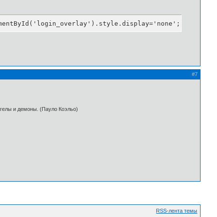
mentById('login_overlay').style.display='none';"
#7
нгелы и демоны. (Пауло Коэльо)
RSS-лента темы