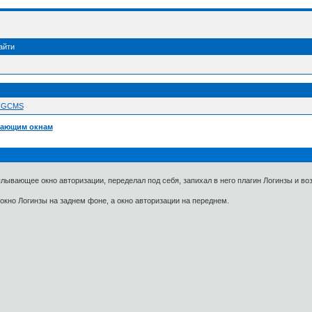
айти
 NGCMS
вающим окнам
лывающее окно авторизации, переделал под себя, запихал в него плагин Логинзы и во
 окно Логинзы на заднем фоне, а окно авторизации на переднем.