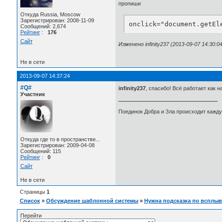
пропиши
Откуда Russia, Moscow
Зарегистрирован: 2008-11-09
onclick="document.getEl
Сообщений: 2,674
Рейтинг
:
176
Сайт
Изменено infinity237 (2013-09-07 14:30:04
Не в сети
2013-09-07 14:37:24
#Q#
infinity237
, спасибо! Всё работает как н
Участник
Поединок Добра и Зла происходит каждую
Откуда где то в пространстве...
Зарегистрирован: 2009-04-08
Сообщений: 115
Рейтинг
:
0
Сайт
Не в сети
Страницы
1
Список
»
Обсуждение шаблонной системы
»
Нужна подсказка по всплы
Перейти