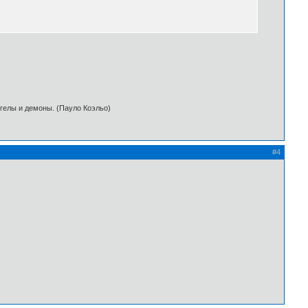
нгелы и демоны. (Пауло Коэльо)
#4