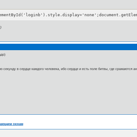
ementById('loginb').style.display='none';document.getEle
)
адо)
 секунду в сердце каждого человека, ибо сердце и есть поле битвы, где сражаются а
вающим окнам