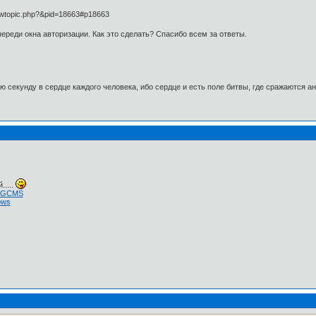
iewtopic.php?&pid=18663#p18663
ереди окна авторизации. Как это сделать? Спасибо всем за ответы.
 секунду в сердце каждого человека, ибо сердце и есть поле битвы, где сражаются а
.....
 NGCMS
ows