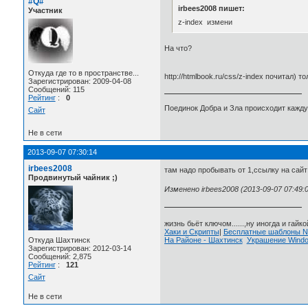
#Q#
irbees2008 пишет:
Участник
z-index измени
На что?
Откуда где то в пространстве...
http://htmlbook.ru/css/z-index почитал) т
Зарегистрирован: 2009-04-08
Сообщений: 115
Рейтинг
:
0
Поединок Добра и Зла происходит каждую
Сайт
Не в сети
2013-09-07 07:30:14
irbees2008
там надо пробывать от 1,ссылку на сайт
Продвинутый чайник ;)
Изменено irbees2008 (2013-09-07 07:49:0
жизнь бьёт ключом......,ну иногда и гайкой
Хаки и Скрипты
|
Бесплатные шаблоны
На Районе - Шахтинск
Украшение Wind
Откуда Шахтинск
Зарегистрирован: 2012-03-14
Сообщений: 2,875
Рейтинг
:
121
Сайт
Не в сети