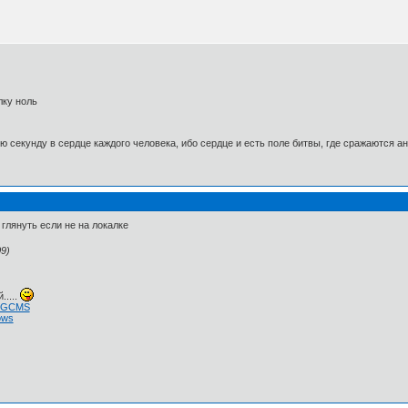
олку ноль
 секунду в сердце каждого человека, ибо сердце и есть поле битвы, где сражаются а
 глянуть если не на локалке
9)
.....
 NGCMS
ows