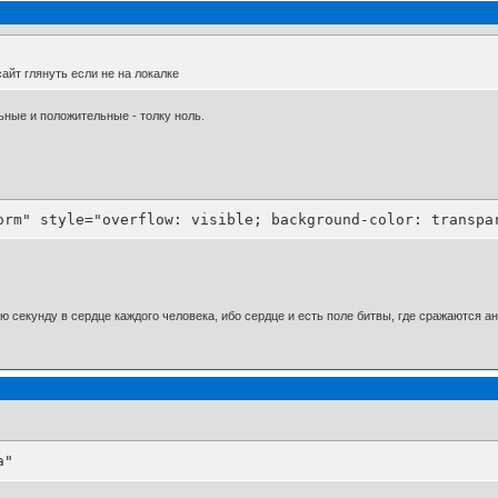
айт глянуть если не на локалке
ьные и положительные - толку ноль.
orm" style="overflow: visible; background-color: transpa
 секунду в сердце каждого человека, ибо сердце и есть поле битвы, где сражаются а
a"