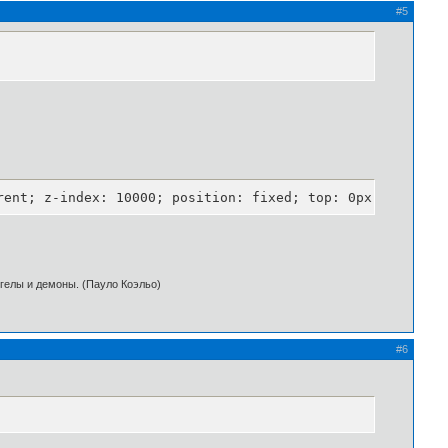
#5
rent; z-index: 10000; position: fixed; top: 0px; left: 0
нгелы и демоны. (Пауло Коэльо)
#6