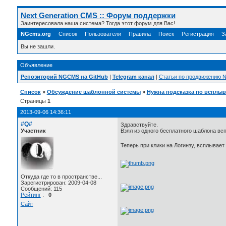
Next Generation CMS :: Форум поддержки
Заинтересовала наша система? Тогда этот форум для Вас!
NGcms.org
Список
Пользователи
Правила
Поиск
Регистрация
З
Вы не зашли.
Объявление
Репозиторий NGCMS на GitHub
|
Telegram канал
|
Статьи по продвижению
Список
»
Обсуждение шаблонной системы
»
Нужна подсказка по всплы
Страницы
1
2013-09-06 14:36:11
#Q#
Здравствуйте.
Участник
Взял из одного бесплатного шаблона всп
Теперь при клики на Логинзу, всплывает
Откуда где то в пространстве...
Зарегистрирован: 2009-04-08
Сообщений: 115
Рейтинг
:
0
Сайт