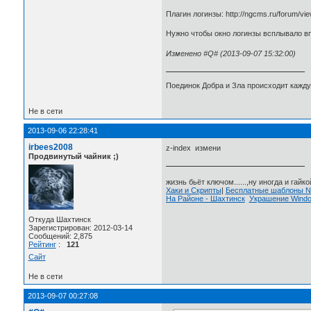
Плагин логинзы: http://ngcms.ru/forum/v
Нужно чтобы окно логинзы всплывало вп
Изменено #Q# (2013-09-07 15:32:00)
Поединок Добра и Зла происходит каждую
Не в сети
2013-09-06 22:28:41
irbees2008
z-index измени
Продвинутый чайник ;)
жизнь бьёт ключом......,ну иногда и гайкой
Хаки и Скрипты
|
Бесплатные шаблоны
На Районе - Шахтинск
Украшение Wind
Откуда Шахтинск
Зарегистрирован: 2012-03-14
Сообщений: 2,875
Рейтинг
:
121
Сайт
Не в сети
2013-09-07 00:27:08