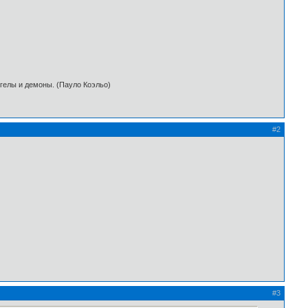
нгелы и демоны. (Пауло Коэльо)
#2
#3