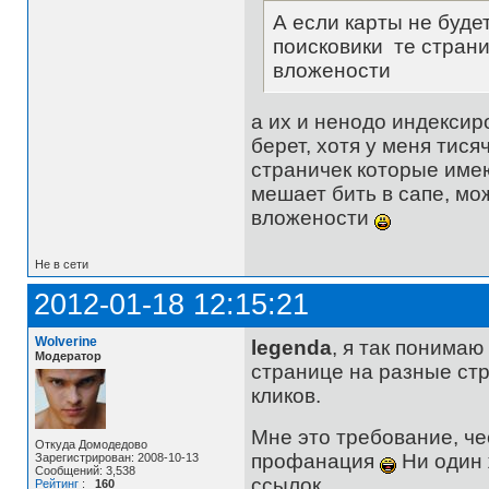
А если карты не буде
поисковики те страни
вложености
а их и ненодо индексир
берет, хотя у меня тися
страничек которые имею
мешает бить в сапе, мо
вложености
Не в сети
2012-01-18 12:15:21
Wolverine
legenda
, я так понимаю
Модератор
странице на разные ст
кликов.
Мне это требование, че
Откуда Домодедово
профанация
Ни один ж
Зарегистрирован: 2008-10-13
Сообщений: 3,538
ссылок.
Рейтинг
:
160