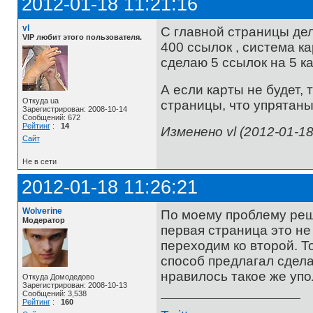
2012-01-18 11:21:16
vl
С главной страницы дел
VIP любит этого пользователя.
400 ссылок , система к
сделаю 5 ссылок на 5 ка
А если карты не будет,
Откуда ua
страницы, что упрятан
Зарегистрирован: 2008-10-14
Сообщений: 672
Рейтинг
:
14
Изменено vl (2012-01-18
Сайт
Не в сети
2012-01-18 11:26:21
Wolverine
По моему проблему реш
Модератор
первая страница это не
переходим ко второй. Т
способ предлагал сдела
нравилось такое же упо
Откуда Домодедово
Зарегистрирован: 2008-10-13
Сообщений: 3,538
Рейтинг
:
160