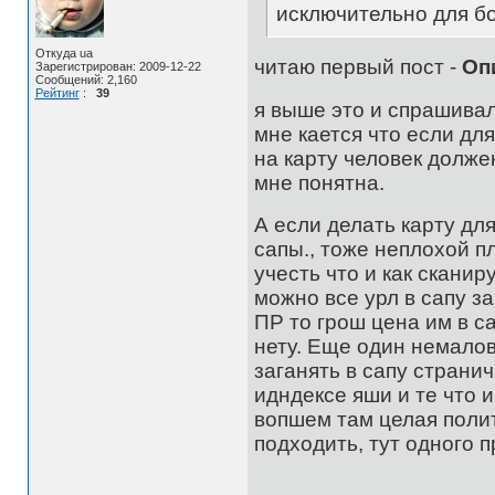
исключительно для бо
Откуда ua
читаю первый пост -
Оп
Зарегистрирован: 2009-12-22
Сообщений: 2,160
Рейтинг
:
39
я выше это и спрашивал
мне кается что если дл
на карту человек должен
мне понятна.
А если делать карту для
сапы., тоже неплохой п
учесть что и как сканиру
можно все урл в сапу з
ПР то грош цена им в са
нету. Еще один немалов
заганять в сапу страничк
идндексе яши и те что
вопшем там целая полит
подходить, тут одного п