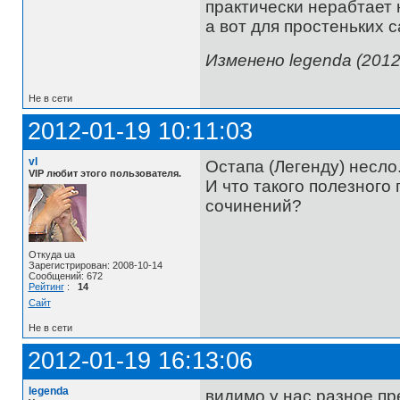
практически нерабтает 
а вот для простеньких 
Изменено legenda (2012-
Не в сети
2012-01-19 10:11:03
vl
Остапа (Легенду) несл
VIP любит этого пользователя.
И что такого полезного
сочинений?
Откуда ua
Зарегистрирован: 2008-10-14
Сообщений: 672
Рейтинг
:
14
Сайт
Не в сети
2012-01-19 16:13:06
legenda
видимо у нас разное пр