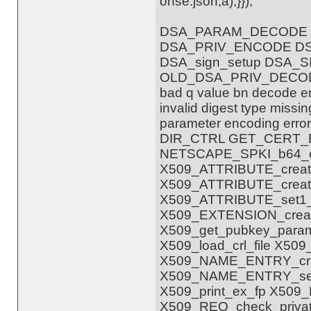
onse.
t
DSA_PARAM_DECODE D
DSA_PRIV_ENCODE D
DSA_sign_setup DSA_S
OLD_DSA_PRIV_DECO
bad q value bn decode err
invalid digest type miss
parameter encoding e
DIR_CTRL GET_CERT_
NETSCAPE_SPKI_b64_en
X509_ATTRIBUTE_creat
X509_ATTRIBUTE_creat
X509_ATTRIBUTE_set1_d
X509_EXTENSION_crea
X509_get_pubkey_paramet
X509_load_crl_file X50
X509_NAME_ENTRY_cre
X509_NAME_ENTRY_set_
X509_print_ex_fp X50
X509_REQ_check_privat