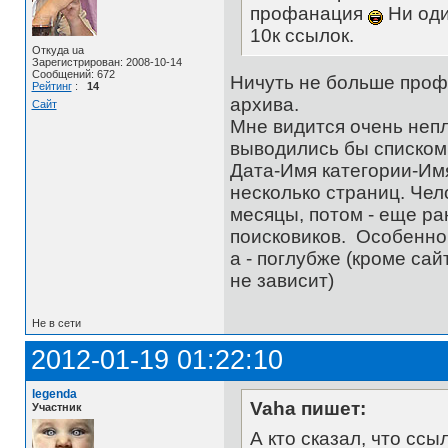
профанация
Ни оди
10к ссылок.
Откуда ua
Зарегистрирован: 2008-10-14
Сообщений: 672
Ничуть не больше проф
Рейтинг
:
14
архива.
Сайт
Мне видится очень неп
выводились бы списком
Дата-Имя категории-Имя
несколько страниц. Чел
месяцы, потом - еще ра
поисковиков. Особенно,
а - поглубже (кроме са
не зависит)
Не в сети
2012-01-19 01:22:10
legenda
Vaha пишет:
Участник
А кто сказал, что сс