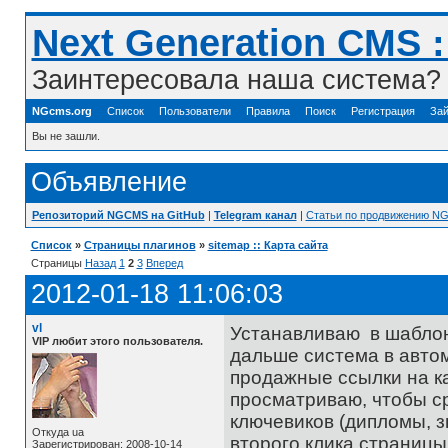
Next Generation CMS 
Заинтересовала наша система? 
NGcms.org
Список
Пользователи
Правила
Поиск
Регистрация
Зай
Вы не зашли.
Объявление
Репозиторий NGCMS на GitHub
|
Telegram канал
|
Статьи по продвижению N
Список
»
Страницы плагинов
»
sitemap :: Карта сайта
Страницы
Назад
1
2
3
Вперед
2012-01-18 11:06:03
vl
Устанавливаю в шаблон
VIP любит этого пользователя.
дальше система в автом
продажные ссылки на к
просматриваю, чтобы с
ключевиков (дипломы, з
Откуда ua
второго клика страницы
Зарегистрирован: 2008-10-14