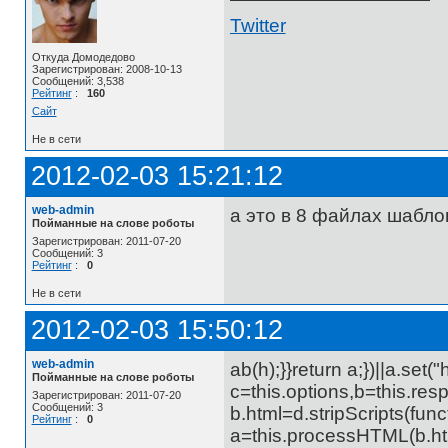
Twitter
Откуда Домодедово
Зарегистрирован: 2008-10-13
Сообщений: 3,538
Рейтинг
:
160
Сайт
Не в сети
2012-02-03 15:21:12
web-admin
а это в 8 файлах шабло
Пойманные на слове роботы
Зарегистрирован: 2011-07-20
Сообщений: 3
Рейтинг
:
0
Не в сети
2012-02-03 15:50:12
web-admin
ab(h);}}return a;})||a.set(
Пойманные на слове роботы
c=this.options,b=this.res
Зарегистрирован: 2011-07-20
Сообщений: 3
b.html=d.stripScripts(func
Рейтинг
:
0
a=this.processHTML(b.htm