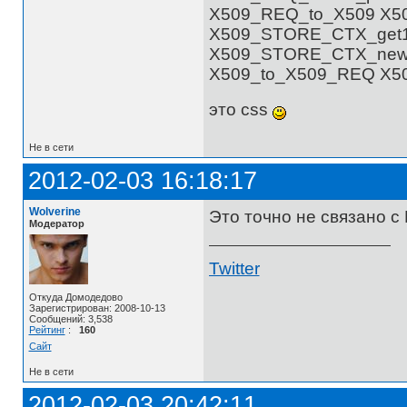
X509_REQ_to_X509 X5
X509_STORE_CTX_get1_
X509_STORE_CTX_new 
X509_to_X509_REQ X5
это css
Не в сети
2012-02-03 16:18:17
Wolverine
Это точно не связано 
Модератор
Twitter
Откуда Домодедово
Зарегистрирован: 2008-10-13
Сообщений: 3,538
Рейтинг
:
160
Сайт
Не в сети
2012-02-03 20:42:11