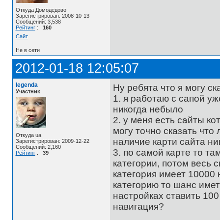
Откуда Домодедово
Зарегистрирован: 2008-10-13
Сообщений: 3,538
Рейтинг
:
160
Сайт
Не в сети
2012-01-18 12:05:07
legenda
Ну ребята что я могу ск
Участник
1. я работаю с сапой уж
никогда небыло
2. у меня есть сайты ко
могу точно сказать что
Откуда ua
наличие карти сайта ник
Зарегистрирован: 2009-12-22
Сообщений: 2,160
3. по самой карте то та
Рейтинг
:
39
категории, потом весь с
категория имеет 10000 
категорию то шанс иметь
настройках ставить 100
навигация?