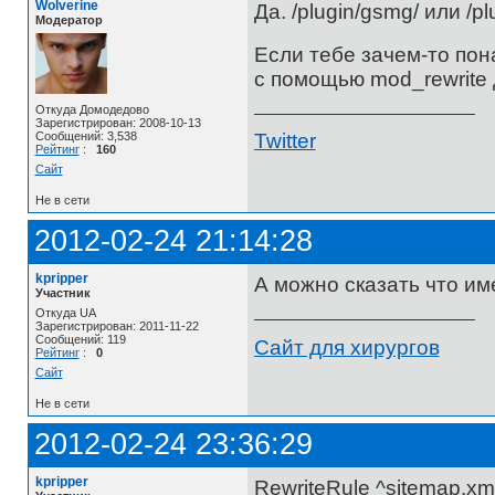
Wolverine
Да. /plugin/gsmg/ или /pl
Модератор
Если тебе зачем-то пон
с помощью mod_rewrite 
Откуда Домодедово
Зарегистрирован: 2008-10-13
Сообщений: 3,538
Twitter
Рейтинг
:
160
Сайт
Не в сети
2012-02-24 21:14:28
kpripper
А можно сказать что име
Участник
Откуда UA
Зарегистрирован: 2011-11-22
Сообщений: 119
Сайт для хирургов
Рейтинг
:
0
Сайт
Не в сети
2012-02-24 23:36:29
kpripper
RewriteRule ^sitemap.xm