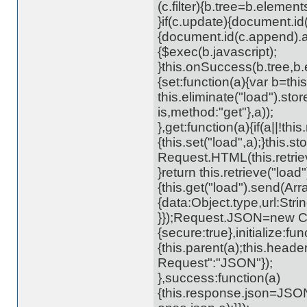
(c.filter){b.tree=b.elements.f
}if(c.update){document.id(
{document.id(c.append).ado
{$exec(b.javascript);
}this.onSuccess(b.tree,b.
{set:function(a){var b=this
this.eliminate("load").sto
is,method:"get"},a));
},get:function(a){if(a||!this
{this.set("load",a);}this.s
Request.HTML(this.retriev
}return this.retrieve("loa
{this.get("load").send(Arr
{data:Object.type,url:Strin
}});Request.JSON=new Cl
{secure:true},initialize:fun
{this.parent(a);this.heade
Request":"JSON"});
},success:function(a)
{this.response.json=JSON