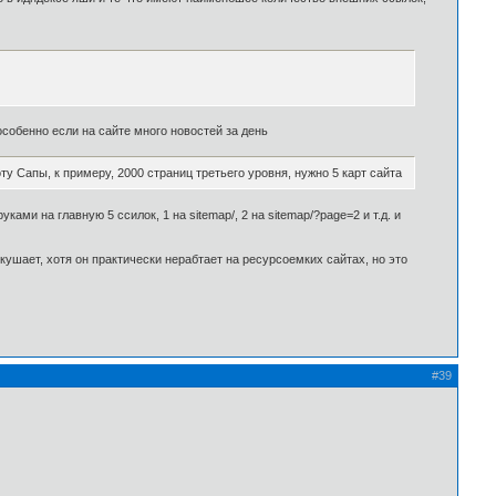
 особенно если на сайте много новостей за день
 Сапы, к примеру, 2000 страниц третьего уровня, нужно 5 карт сайта
ами на главную 5 ссилок, 1 на sitemap/, 2 на sitemap/?page=2 и т.д. и
 кушает, хотя он практически нерабтает на ресурсоемких сайтах, но это
#39