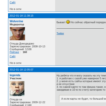
Сайт
Не в сети
2012-01-18 11:38:15
Wolverine
Бывает
Но сейчас обратный порядок
Модератор
Twitter
Откуда Домодедово
Зарегистрирован: 2008-10-13
Сообщений: 3,538
Рейтинг
:
160
Сайт
Не в сети
2012-01-18 12:05:07
legenda
Ну ребята что я могу сказать на эту тем
Участник
1. я работаю с сапой уже наверное 5 ле
2. у меня есть сайты которые имеют эту
и ее отсуствие
3. по самой карте то там фишка такая, с
закидиваю в 10-ю по счету категорию то
А если карты не будет, то большой 
Откуда ua
Зарегистрирован: 2009-12-22
Сообщений: 2,160