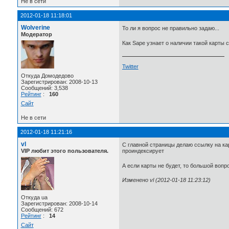
Не в сети
2012-01-18 11:18:01
Wolverine
То ли я вопрос не правильно задаю...
Модератор
Как Sape узнает о наличии такой карты 
Twitter
Откуда Домодедово
Зарегистрирован: 2008-10-13
Сообщений: 3,538
Рейтинг
:
160
Сайт
Не в сети
2012-01-18 11:21:16
vl
С главной страницы делаю ссылку на кар
VIP любит этого пользователя.
проиндексирует
А если карты не будет, то большой воп
Изменено vl (2012-01-18 11:23:12)
Откуда ua
Зарегистрирован: 2008-10-14
Сообщений: 672
Рейтинг
:
14
Сайт