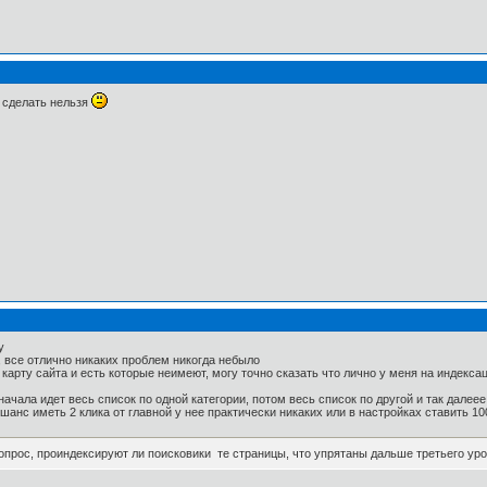
 сделать нельзя
у
т, все отлично никаких проблем никогда небыло
 карту сайта и есть которые неимеют, могу точно сказать что лично у меня на индекса
начала идет весь список по одной категории, потом весь список по другой и так далеее
 шанс иметь 2 клика от главной у нее практически никаких или в настройках ставить 1
вопрос, проиндексируют ли поисковики те страницы, что упрятаны дальше третьего ур