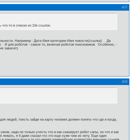
#37
 что-то в списке из 10к ссылок.
льности. Например : Дата-Имя категории-Имя новости(ссылка). Да
. И для роботов - самое то, включая роботов поисковиков. Особенно, -
не зависит)
#38
ля людей, тоесть зайдя на карту человек должен понять что где и когда,
 умом, надо не только учесть что и как сканирует робот сапы, но что и как
е лежать, я б даже сказал что это еще хуже чем их нету. Еще один
что в идндексе яши и те что имеют наименбшее количество внешних ссылок,