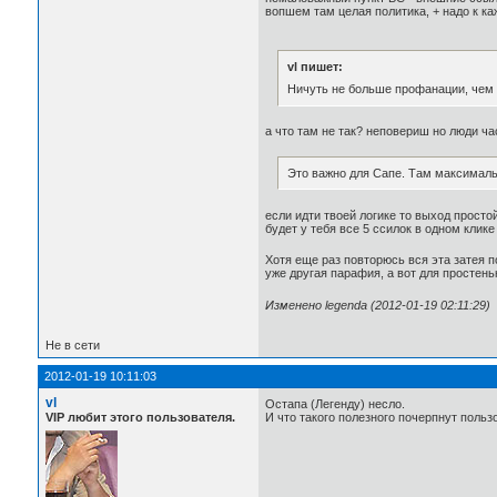
вопшем там целая политика, + надо к ка
vl пишет:
Ничуть не больше профанации, чем 
а что там не так? неповериш но люди час
Это важно для Сапе. Там максимальн
если идти твоей логике то выход простой
будет у тебя все 5 ссилок в одном клике
Хотя еще раз повторюсь вся эта затея по
уже другая парафия, а вот для простень
Изменено legenda (2012-01-19 02:11:29)
Не в сети
2012-01-19 10:11:03
vl
Остапа (Легенду) несло.
VIP любит этого пользователя.
И что такого полезного почерпнут польз