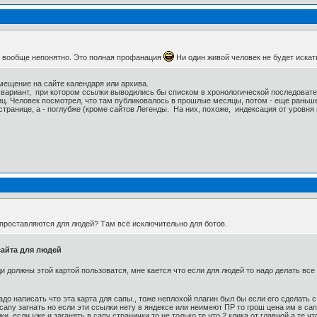
ь, вообще непонятно. Это полная профанация
Ни один живой человек не будет искать
мещение на сайте календаря или архива.
вариант, при котором ссылки выводились бы списком в хронологической последовате
ниц. Человек посмотрел, что там публиковалось в прошлые месяцы, потом - еще раньше
странице, а - поглубже (кроме сайтов Легенды. На них, похоже, индексация от уровня 
п проставляются для людей? Там всё исключительно для ботов.
сайта для людей
 должны этой картой пользоватся, мне кается что если для людей то надо делать все д
надо написать что эта карта для сапы., тоже неплохой плагин был бы если его сделать с
сапу загнать но если эти ссылки нету в яндексе или неимеют ПР то грош цена им в сап
, если уже и заганять в сапу странички то не только те что 2 клика от главной а те 