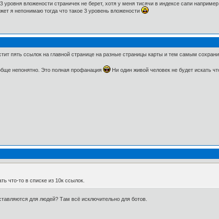
 3 уровня вложености страничек не берет, хотя у меня тисячи в индексе сапи например
ожет я непонимаю тогда что такое 3 уровень вложености
тит пять ссылок на главной странице на разные страницы карты и тем самым сохрани
ообще непонятно. Это полная профанация
Ни один живой человек не будет искать что
ть что-то в списке из 10к ссылок.
оставляются для людей? Там всё исключительно для ботов.