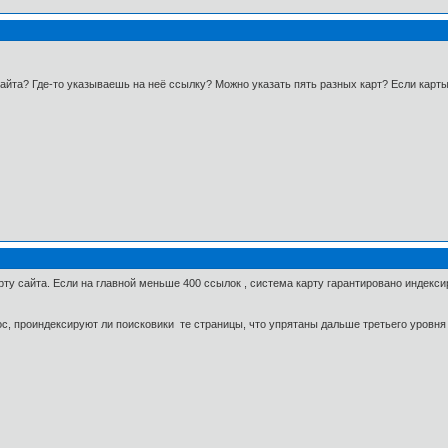
сайта? Где-то указываешь на неё ссылку? Можно указать пять разных карт? Если карты
ту сайта. Если на главной меньше 400 ссылок , система карту гарантировано индексиру
рос, проиндексируют ли поисковики те страницы, что упрятаны дальше третьего уровня