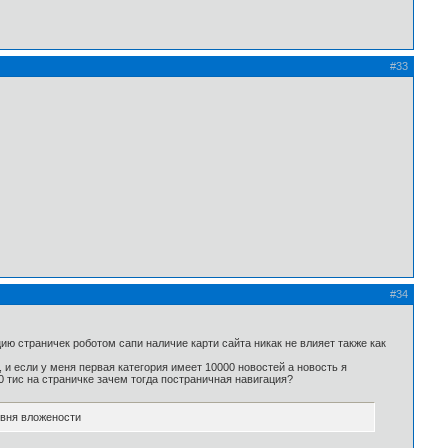
#33
#34
цию страничек роботом сапи наличие карти сайта никак не влияет также как
, и если у меня первая категория имеет 10000 новостей а новость я
00 тис на страничке зачем тогда постраничная навигация?
овня вложености