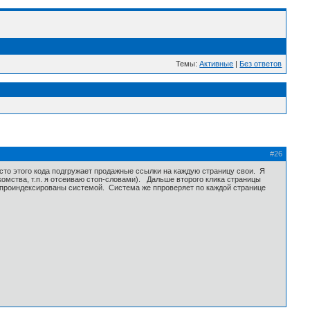
Темы:
Активные
|
Без ответов
#26
то этого кода подгружает продажные ссылки на каждую страницу свои. Я
омства, т.п. я отсеиваю стоп-словами). Дальше второго клика страницы
ли проиндексированы системой. Система же ппроверяет по каждой странице