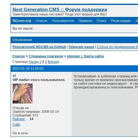
Next Generation CMS :: Форум поддержки
Заинтересовала наша система? Тогда этот форум для Вас!
NGcms.org
Список
Пользователи
Правила
Поиск
Регистрация
З
Вы не зашли.
Объявление
Репозиторий NGCMS на GitHub
|
Telegram канал
|
Статьи по продвижению
Список
»
Страницы плагинов
»
sitemap :: Карта сайта
Страницы
Назад
1
2
3
Вперед
2012-01-18 11:06:03
vl
Устанавливаю в шаблонах страниц или 
VIP любит этого пользователя.
только время от времени просматриваю,
на сайте система не индексирует. А тем
проиндексированность поисковиками, PR
Откуда ua
Зарегистрирован: 2008-10-14
Сообщений: 672
Рейтинг
:
14
Сайт
Не в сети