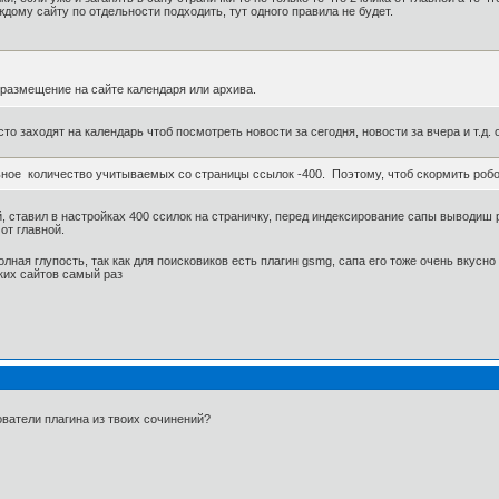
ждому сайту по отдельности подходить, тут одного правила не будет.
размещение на сайте календаря или архива.
то заходят на календарь чтоб посмотреть новости за сегодня, новости за вчера и т.д.
ое количество учитываемых со страницы ссылок -400. Поэтому, чтоб скормить роботу
, ставил в настройках 400 ссилок на страничку, перед индексирование сапы выводиш рук
 от главной.
лная глупость, так как для поисковиков есть плагин gsmg, сапа его тоже очень вкусно
ких сайтов самый раз
ователи плагина из твоих сочинений?