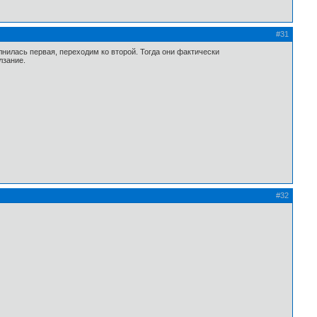
#31
лнилась первая, переходим ко второй. Тогда они фактически
лзание.
#32