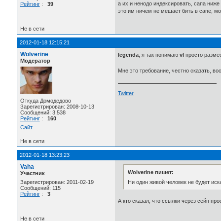
а их и ненодо индексировать, сапа ниже
Рейтинг
:
39
это им ничем не мешает бить в сапе, м
Не в сети
2012-01-18 12:15:21
Wolverine
legenda
, я так понимаю
vl
просто размес
Модератор
Мне это требование, честно сказать, в
Twitter
Откуда Домодедово
Зарегистрирован: 2008-10-13
Сообщений: 3,538
Рейтинг
:
160
Сайт
Не в сети
2012-01-18 13:23:23
Vaha
Wolverine пишет:
Участник
Ни один живой человек не будет иска
Зарегистрирован: 2011-02-19
Сообщений: 115
Рейтинг
:
3
А кто сказал, что ссылки через сейп пр
Не в сети