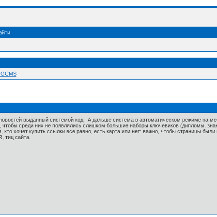
айти
 NGCMS
новостей выданный системой код. А дальше система в автоматическом режиме на мес
 чтобы среди них не появлялись слишком большие наборы ключевиков (дипломы, знак
, кто хочет купить ссылки все равно, есть карта или нет: важно, чтобы страницы бы
, тиц сайта.