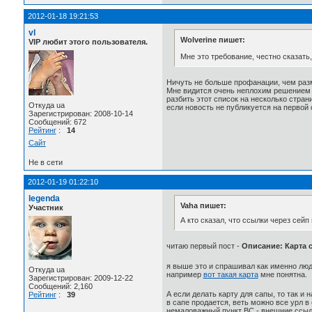
2012-01-18 19:21:53
vl
Wolverine пишет:
VIP любит этого пользователя.
Мне это требование, честно сказат
Ничуть не больше профанации, чем раз
Мне видится очень неплохим решением 
разбить этот список на несколько стра
Откуда ua
если новость не публикуется на первой 
Зарегистрирован: 2008-10-14
Сообщений: 672
Рейтинг
:
14
Сайт
Не в сети
2012-01-19 01:22:10
legenda
Vaha пишет:
Участник
А кто сказал, что ссылки через сей
читаю первый пост -
Описание: Карта 
я выше это и спрашивал как именно люди
Откуда ua
например
вот такая карта
мне понятна.
Зарегистрирован: 2009-12-22
Сообщений: 2,160
А если делать карту для сапы, то так и 
Рейтинг
:
39
в сапе продается, веть можно все урл в 
немаловажный пункт ВС - внешние ссылки