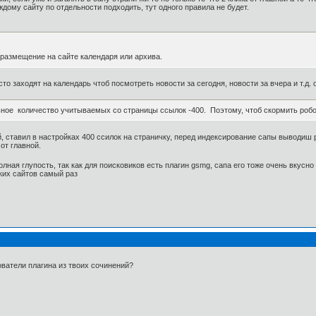
ждому сайту по отдельности подходить, тут одного правила не будет.
размещение на сайте календаря или архива.
то заходят на календарь чтоб посмотреть новости за сегодня, новости за вчера и т.д.
ое количество учитываемых со страницы ссылок -400. Поэтому, чтоб скормить роботу
, ставил в настройках 400 ссилок на страничку, перед индексирование сапы выводиш рук
 от главной.
лная глупость, так как для поисковиков есть плагин gsmg, сапа его тоже очень вкусно
ких сайтов самый раз
ователи плагина из твоих сочинений?