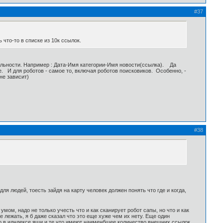
#37
 что-то в списке из 10к ссылок.
льности. Например : Дата-Имя категории-Имя новости(ссылка). Да
. И для роботов - самое то, включая роботов поисковиков. Особенно, -
не зависит)
#38
ля людей, тоесть зайдя на карту человек должен понять что где и когда,
 умом, надо не только учесть что и как сканирует робот сапы, но что и как
е лежать, я б даже сказал что это еще хуже чем их нету. Еще один
что в идндексе яши и те что имеют наименбшее количество внешних ссылок,