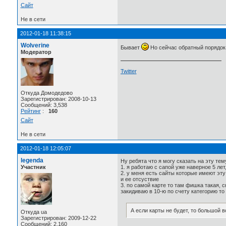
Сайт
Не в сети
2012-01-18 11:38:15
Wolverine
Бывает
Но сейчас обратный порядок
Модератор
Twitter
Откуда Домодедово
Зарегистрирован: 2008-10-13
Сообщений: 3,538
Рейтинг
:
160
Сайт
Не в сети
2012-01-18 12:05:07
legenda
Ну ребята что я могу сказать на эту тем
Участник
1. я работаю с сапой уже наверное 5 ле
2. у меня есть сайты которые имеют эту
и ее отсуствие
3. по самой карте то там фишка такая, с
закидиваю в 10-ю по счету категорию то
А если карты не будет, то большой 
Откуда ua
Зарегистрирован: 2009-12-22
Сообщений: 2,160