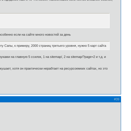
 особенно если на сайте много новостей за день
 Сапы, к примеру, 2000 страниц третьего уровня, нужно 5 карт сайта
ами на главную 5 ссилок, 1 на sitemap/, 2 на sitemap/?page=2 и т.д. и
 кушает, хотя он практически нерабтает на ресурсоемких сайтах, но это
#39