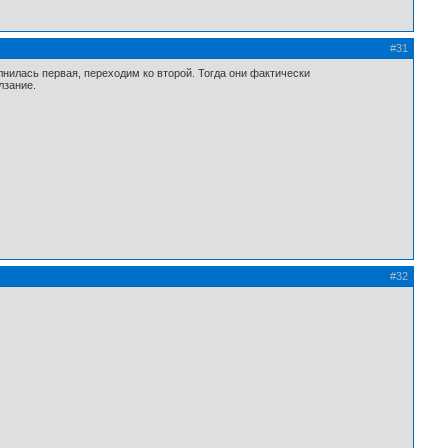
#31
лнилась первая, переходим ко второй. Тогда они фактически
лзание.
#32