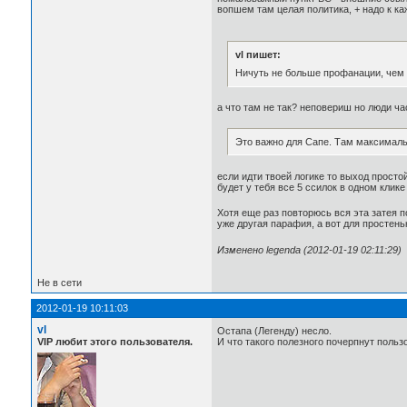
вопшем там целая политика, + надо к ка
vl пишет:
Ничуть не больше профанации, чем 
а что там не так? неповериш но люди час
Это важно для Сапе. Там максимальн
если идти твоей логике то выход простой
будет у тебя все 5 ссилок в одном клике
Хотя еще раз повторюсь вся эта затея по
уже другая парафия, а вот для простень
Изменено legenda (2012-01-19 02:11:29)
Не в сети
2012-01-19 10:11:03
vl
Остапа (Легенду) несло.
VIP любит этого пользователя.
И что такого полезного почерпнут польз