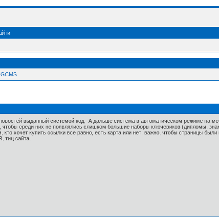
айти
 NGCMS
новостей выданный системой код. А дальше система в автоматическом режиме на мес
 чтобы среди них не появлялись слишком большие наборы ключевиков (дипломы, знак
, кто хочет купить ссылки все равно, есть карта или нет: важно, чтобы страницы бы
, тиц сайта.