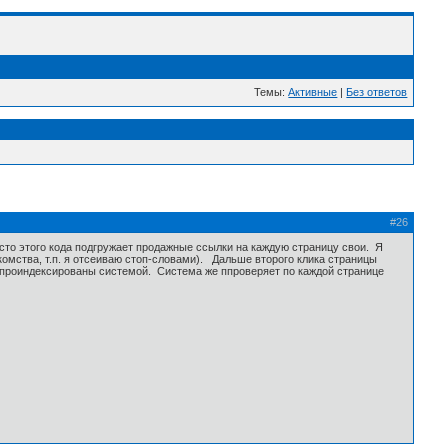
Темы:
Активные
|
Без ответов
#26
то этого кода подгружает продажные ссылки на каждую страницу свои. Я
омства, т.п. я отсеиваю стоп-словами). Дальше второго клика страницы
ли проиндексированы системой. Система же ппроверяет по каждой странице