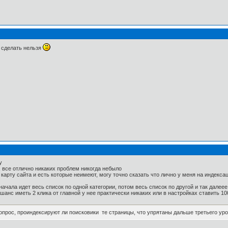
 сделать нельзя
у
т, все отлично никаких проблем никогда небыло
 карту сайта и есть которые неимеют, могу точно сказать что лично у меня на индекса
начала идет весь список по одной категории, потом весь список по другой и так далеее
 шанс иметь 2 клика от главной у нее практически никаких или в настройках ставить 1
вопрос, проиндексируют ли поисковики те страницы, что упрятаны дальше третьего ур