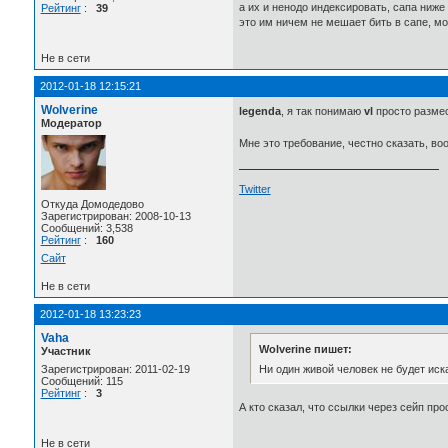
а их и ненодо индексировать, сапа ниже
Рейтинг
:
39
это им ничем не мешает бить в сапе, м
Не в сети
2012-01-18 12:15:21
Wolverine
legenda
, я так понимаю
vl
просто размес
Модератор
Мне это требование, честно сказать, в
Twitter
Откуда Домодедово
Зарегистрирован: 2008-10-13
Сообщений: 3,538
Рейтинг
:
160
Сайт
Не в сети
2012-01-18 13:23:23
Vaha
Wolverine пишет:
Участник
Ни один живой человек не будет иска
Зарегистрирован: 2011-02-19
Сообщений: 115
Рейтинг
:
3
А кто сказал, что ссылки через сейп пр
Не в сети