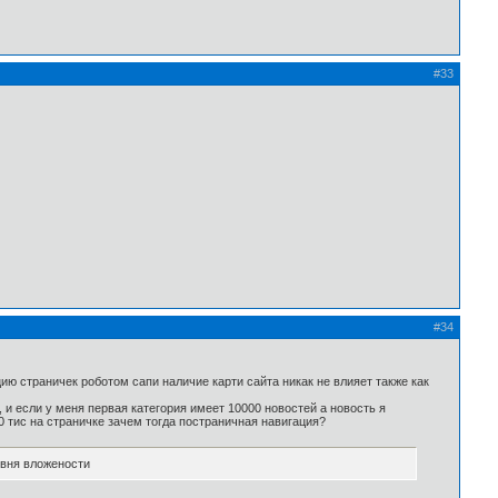
#33
#34
цию страничек роботом сапи наличие карти сайта никак не влияет также как
, и если у меня первая категория имеет 10000 новостей а новость я
00 тис на страничке зачем тогда постраничная навигация?
овня вложености