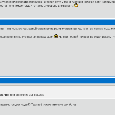
 3 уровня вложености страничек не берет, хотя у меня тисячи в индексе сапи например
ожет я непонимаю тогда что такое 3 уровень вложености
тит пять ссылок на главной странице на разные страницы карты и тем самым сохрани
ообще непонятно. Это полная профанация
Ни один живой человек не будет искать что
ть что-то в списке из 10к ссылок.
оставляются для людей? Там всё исключительно для ботов.