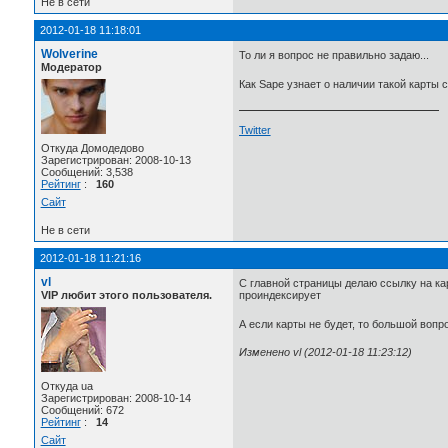
Не в сети
2012-01-18 11:18:01
Wolverine
То ли я вопрос не правильно задаю...
Модератор
Как Sape узнает о наличии такой карты 
Twitter
Откуда Домодедово
Зарегистрирован: 2008-10-13
Сообщений: 3,538
Рейтинг
:
160
Сайт
Не в сети
2012-01-18 11:21:16
vl
С главной страницы делаю ссылку на кар
VIP любит этого пользователя.
проиндексирует
А если карты не будет, то большой воп
Изменено vl (2012-01-18 11:23:12)
Откуда ua
Зарегистрирован: 2008-10-14
Сообщений: 672
Рейтинг
:
14
Сайт