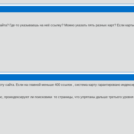
сайта? Где-то указываешь на неё ссылку? Можно указать пять разных карт? Если карты
ту сайта. Если на главной меньше 400 ссылок , система карту гарантировано индексиру
рос, проиндексируют ли поисковики те страницы, что упрятаны дальше третьего уровня