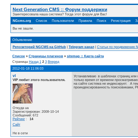
Next Generation CMS :: Форум поддержки
Заинтересовала наша система? Тогда этот форум для Вас!
NGcms.org
Список
Пользователи
Правила
Поиск
Регистрация
З
Вы не зашли.
Объявление
Репозиторий NGCMS на GitHub
|
Telegram канал
|
Статьи по продвижению
Список
»
Страницы плагинов
»
sitemap :: Карта сайта
Страницы
Назад
1
2
3
Вперед
2012-01-18 11:06:03
vl
Устанавливаю в шаблонах страниц или 
VIP любит этого пользователя.
только время от времени просматриваю,
на сайте система не индексирует. А тем
проиндексированность поисковиками, PR
Откуда ua
Зарегистрирован: 2008-10-14
Сообщений: 672
Рейтинг
:
14
Сайт
Не в сети