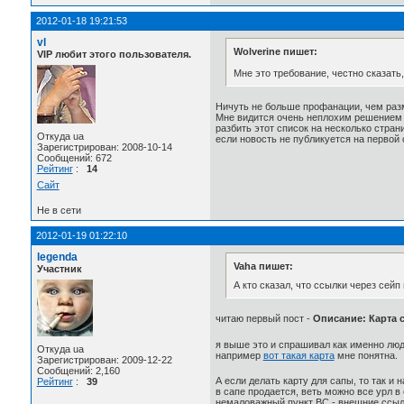
2012-01-18 19:21:53
vl
Wolverine пишет:
VIP любит этого пользователя.
Мне это требование, честно сказат
Ничуть не больше профанации, чем раз
Мне видится очень неплохим решением 
разбить этот список на несколько стра
Откуда ua
если новость не публикуется на первой 
Зарегистрирован: 2008-10-14
Сообщений: 672
Рейтинг
:
14
Сайт
Не в сети
2012-01-19 01:22:10
legenda
Vaha пишет:
Участник
А кто сказал, что ссылки через сей
читаю первый пост -
Описание: Карта 
я выше это и спрашивал как именно люди
Откуда ua
например
вот такая карта
мне понятна.
Зарегистрирован: 2009-12-22
Сообщений: 2,160
А если делать карту для сапы, то так и 
Рейтинг
:
39
в сапе продается, веть можно все урл в 
немаловажный пункт ВС - внешние ссылки