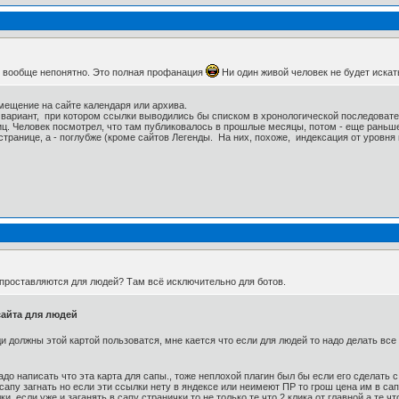
ь, вообще непонятно. Это полная профанация
Ни один живой человек не будет искать
мещение на сайте календаря или архива.
вариант, при котором ссылки выводились бы списком в хронологической последовате
ниц. Человек посмотрел, что там публиковалось в прошлые месяцы, потом - еще раньше
странице, а - поглубже (кроме сайтов Легенды. На них, похоже, индексация от уровня 
п проставляются для людей? Там всё исключительно для ботов.
сайта для людей
 должны этой картой пользоватся, мне кается что если для людей то надо делать все д
надо написать что эта карта для сапы., тоже неплохой плагин был бы если его сделать с
сапу загнать но если эти ссылки нету в яндексе или неимеют ПР то грош цена им в сап
, если уже и заганять в сапу странички то не только те что 2 клика от главной а те 